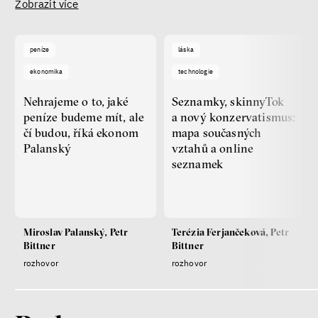
Zobrazit více
peníze
láska
ekonomika
technologie
Nehrajeme o to, jaké
Seznamky, skinnyTok
peníze budeme mít, ale
a nový konzervatismus:
čí budou, říká ekonom
mapa současných
Palanský
vztahů a online
seznamek
Miroslav Palanský, Petr
Terézia Ferjančeková, Petr
Bittner
Bittner
rozhovor
rozhovor