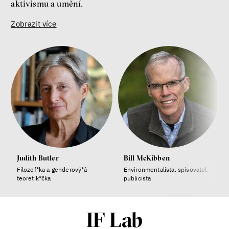
aktivismu a umění.
Zobrazit více
Judith Butler
Bill McKibben
Filozof*ka a genderový*á
Environmentalista, spisovatel,
teoretik*čka
publicista
IF Lab