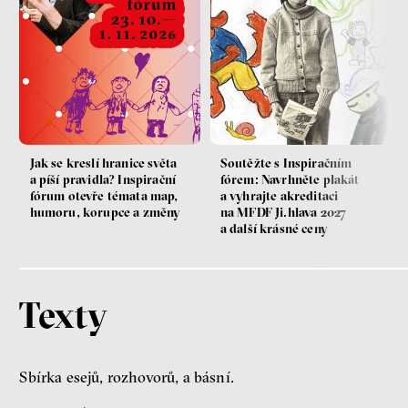
Jak se kreslí hranice světa
Soutěžte s Inspiračním
a píší pravidla? Inspirační
fórem: Navrhněte plakát
fórum otevře témata map,
a vyhrajte akreditaci
humoru, korupce a změny
na MFDF Ji.hlava 2027
a další krásné ceny
Texty
Sbírka esejů, rozhovorů, a básní.