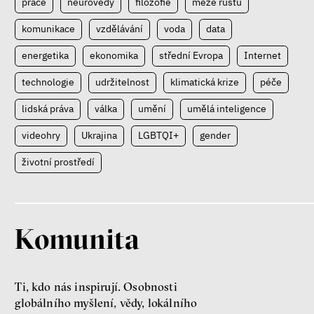
práce
neurovědy
filozofie
meze růstu
komunikace
vzdělávání
voda
data
energetika
ekonomika
střední Evropa
Internet
technologie
udržitelnost
klimatická krize
péče
lidská práva
válka
umění
umělá inteligence
videohry
Ukrajina
LGBTQI+
gender
životní prostředí
Komunita
Ti, kdo nás inspirují. Osobnosti
globálního myšlení, vědy, lokálního