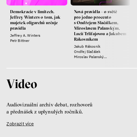
Demokracie v limitech.
Nová pravidla – o světě
Jeffrey Winters o tom, jak
pro jedno procento
majetek oligarchů určuje
s Ondřejem Slačálkem,
pravidla
Miroslavem Palanským,
Lucií Trlifajovou a Jakubem
Jeffrey A. Winters
Rákosníkem
Petr Bittner
Jakub Rákosník
Ondřej Slačálek
Miroslav Palanský
Lucie Trlifajová
Kateřina Smejkalová
Video
Audiovizuální archiv debat, rozhovorů
a přednášek z uplynulých ročníků.
Zobrazit více