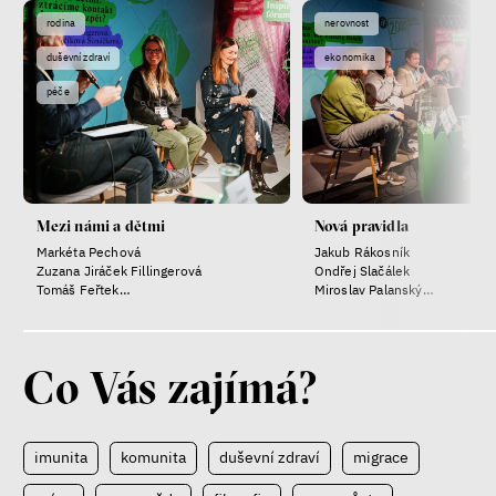
rodina
nerovnost
duševní zdraví
ekonomika
péče
Mezi námi a dětmi
Nová pravidla
Markéta Pechová
Jakub Rákosník
Zuzana Jiráček Fillingerová
Ondřej Slačálek
Tomáš Feřtek
Miroslav Palanský
Klára Šimáčková Laurenčíková
Lucie Trlifajová
Kateřina Smejkalová
Co Vás zajímá?
imunita
komunita
duševní zdraví
migrace