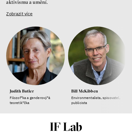
aktivismu a umění.
Zobrazit více
Judith Butler
Bill McKibben
Filozof*ka a genderový*á
Environmentalista, spisovatel,
teoretik*čka
publicista
IF Lab