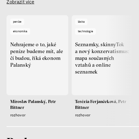
Zobrazit více
peníze
láska
ekonomika
technologie
Nehrajeme o to, jaké
Seznamky, skinnyTok
peníze budeme mít, ale
a nový konzervatismus:
čí budou, říká ekonom
mapa současných
Palanský
vztahů a online
seznamek
Miroslav Palanský, Petr
Terézia Ferjančeková, Petr
Bittner
Bittner
rozhovor
rozhovor