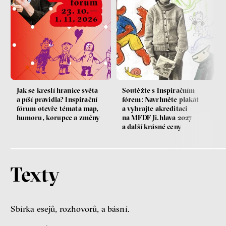
Jak se kreslí hranice světa
Soutěžte s Inspiračním
a píší pravidla? Inspirační
fórem: Navrhněte plakát
fórum otevře témata map,
a vyhrajte akreditaci
humoru, korupce a změny
na MFDF Ji.hlava 2027
a další krásné ceny
Texty
Sbírka esejů, rozhovorů, a básní.