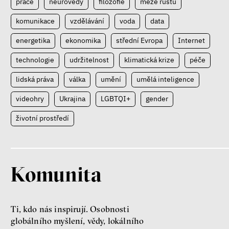
práce
neurovědy
filozofie
meze růstu
komunikace
vzdělávání
voda
data
energetika
ekonomika
střední Evropa
Internet
technologie
udržitelnost
klimatická krize
péče
lidská práva
válka
umění
umělá inteligence
videohry
Ukrajina
LGBTQI+
gender
životní prostředí
Komunita
Ti, kdo nás inspirují. Osobnosti
globálního myšlení, vědy, lokálního