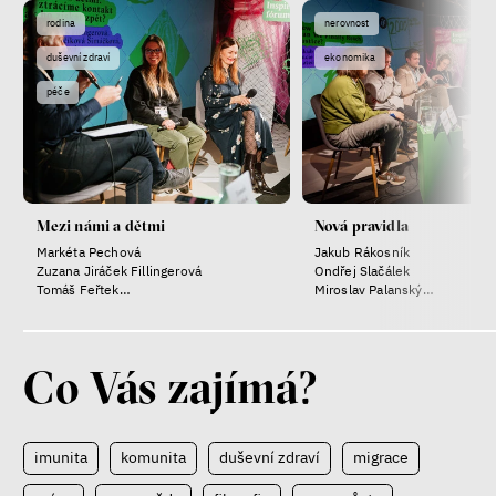
rodina
nerovnost
duševní zdraví
ekonomika
péče
Mezi námi a dětmi
Nová pravidla
Markéta Pechová
Jakub Rákosník
Zuzana Jiráček Fillingerová
Ondřej Slačálek
Tomáš Feřtek
Miroslav Palanský
Klára Šimáčková Laurenčíková
Lucie Trlifajová
Kateřina Smejkalová
Co Vás zajímá?
imunita
komunita
duševní zdraví
migrace