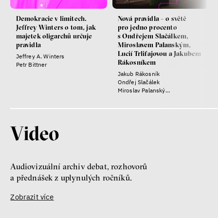
Demokracie v limitech.
Nová pravidla – o světě
Jeffrey Winters o tom, jak
pro jedno procento
majetek oligarchů určuje
s Ondřejem Slačálkem,
pravidla
Miroslavem Palanským,
Lucií Trlifajovou a Jakubem
Jeffrey A. Winters
Rákosníkem
Petr Bittner
Jakub Rákosník
Ondřej Slačálek
Miroslav Palanský
Lucie Trlifajová
Kateřina Smejkalová
Video
Audiovizuální archiv debat, rozhovorů
a přednášek z uplynulých ročníků.
Zobrazit více