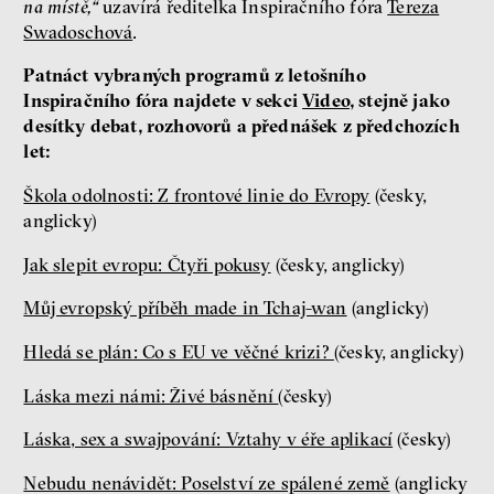
na místě,“
uzavírá ředitelka Inspiračního fóra
Tereza
Swadoschová
.
Patnáct vybraných programů z letošního
Inspiračního fóra najdete v sekci
Video
, stejně jako
desítky debat, rozhovorů a přednášek z předchozích
let:
Škola odolnosti: Z frontové linie do Evropy
(česky,
anglicky)
Jak slepit evropu: Čtyři pokusy
(česky, anglicky)
Můj evropský příběh made in Tchaj-wan
(anglicky)
Hledá se plán: Co s EU ve věčné krizi?
(česky, anglicky)
Láska mezi námi: Živé básnění
(česky)
Láska, sex a swajpování: Vztahy v éře aplikací
(česky)
Nebudu nenávidět: Poselství ze spálené země
(anglicky