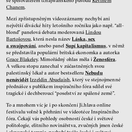
se spisovatelem tchajwanského původu
Kevinem
Chanem
.
Mezi zpřístupněným videozáznamy nechybí ani
největší divácké hity letošního ročníku jako např. “all-
blond” panelová debata moderovaná
Lindou
Bartošovou
, která nesla název
Láska, sex
a swajpování
,
anebo panel
Supí kapitalismus
, v němž
se představila populární britská ekonomka a autorka
Grace Blakeley
. Mimořádný ohlas měla i
Ženosféra
.
A velkou stopu zanechal v zúčastněných svou
palestinský lékař a autor bestselleru
Nebudu
nenávidět
Izzeldin Abuelaish
, který ve stejnojmenné
přednášce s publikem inspiračního fóra sdílel své
tragické i dechberoucí “poselství ze spálené země”.
To a mnohem víc je i po skončení Ji.hlava online
festivalu volně k přehrání ve videotéce Inspiračního
fóra. Čekají vás pohledy osobností české i světové
politologie, elitního novinářstva, zvučných jmen české
i slovenské terapie, nechybí tváře české i světové