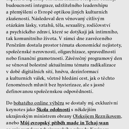
budoucnosti integrace, udržitelného leadershipu
a přemýšlení o Evropě optikou jiných kulturních
zkušeností. Následoval den věnovaný citlivým
otázkám lásky, vztahů, těla, sexuality, rodičovství
a psychického zdraví, které se dotýkají jak intimního,
tak komunitního života. V rámci dne zasvěceného
Penězům dostala prostor témata ekonomické nejistoty,
společenské nerovnosti, oligarchizace, spravedlnosti
nebo finanční gramotnosti. Závěrečný programový den
se věnoval bolestně aktuálnímu tématu radikalizace
v době digitálních sítí, hněvu, dezinformací
a kulturních válek, včetně hledání cest, jak o těchto
fenoménech mluvit bez hysterizace, ale s jasně
definovanou společenskou odpovědností.
Do
bohatého online výběru
se dostaly mj. exkluzivní
keynotes jako
Škola odolnosti
s někdejším
ukrajinským ministrem obrany
Oleksijem Reznikovem
,
anebo
Můj evropský příběh made in Tchaj-wan