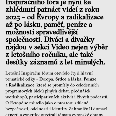
Inspiračního fóra je nyní ke
zhlédnutí patnáct videí z roku
2025 – od Evropy a radikalizace
až po lásku, paměť, peníze a
možnosti spravedlivější
společnosti. Diváci a divačky
najdou v sekci Video nejen výběr
z letošního ročníku, ale také
desítky záznamů z let minulých.
Letošní Inspirační fórum
otevřelo
čtyři hlavní
tematické celky –
Evropa
,
Srdce a láska
,
Peníze
a
Radikalizace
, které se promítly do celodenních
programových bloků plných debat, přednášek,
workshopů, participativních aktivit i živých podcastů.
O Evropě se mluvilo jako o prostoru sdílené
bezpečnosti, odolnosti i identity. Zahraniční i domácí
experti a expertky otevírali témata evropské obrany,