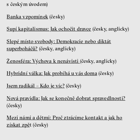
s českým úvodem)
Banka vzpomínek
(česky)
Supí kapitalismus: Jak ochočit dravce
(česky, anglicky)
Slepé místo svobody: Demokracie nebo diktát
superboháčů?
(česky, anglicky)
Ženosféra: Výchova k nenávisti
(česky, anglicky)
Hybridní válka: Jak probíhá u vás doma
(česky)
Jsem radikál – Kdo je víc?
(česky)
Nová pravidla: Jak se konečně dobrat spravedlnosti?
(česky)
Mezi námi a dětmi: Proč ztrácíme kontakt a jak ho
získat zpě
t (česky)