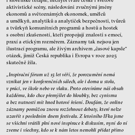
aktivistické scény, následováni zvučnými jmény
ekonomů a světoznámých ekonomek, umělců
a umělkyň, analytiků a analytiček bezpečnosti, tvůrců
a tvůrkyň komunitních programů a hostů a hostek
s osobní zkušeností, kteří propojují znalosti s emocí,
praxí a etickým rozměrem. Záznamy tak nejsou jen
ilustrací programu, ale živým archivem „časové kapsle“
otázek, jimiž Česká republika i Evropa v roce 2025
skutečně žila.
„Inspirační fórum už 15 let věří, že porozumění nemá
vznikat jen v konferenčních sálech, ale i doma u stolu,
v práci, ve škole nebo ve vlaku. Proto otevíráme náš obsah
každému, kdo chce přemýšlet do hloubky, bez cynismu
a bez nutnosti mít hned hotové řešení. Doufám, že online
záznamy pomůžou znovu rozžehnout debaty, které nelze
uzavřít s posledním dnem festivalu. Z letošního IFka jsme
se
vš
ichni vrátili plní nové inspirace k diskusím, nyní do ní
zveme i všechny, kdo se k nám letos nemohli přidat přímo