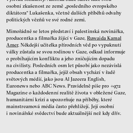
osobní zkušenost ze země „posledního evropského
diktátora“ Lukašenka, včetně dalších příběhů odvahy
politických vězňů ve své rodné zemi.
Mimořádně se letos představí i palestinská novinářka,
producentka a filmařka žijící v Gaze,
Ruwaida Kamal
Amer
. Někdejší učitelka přírodních věd po vypuknutí
války zůstala se svou rodinou v Gaze, odkud informuje
o probíhajícím konfliktu a jeho zničujícím dopadu
na civilisty. Posledních osm let působí jako nezávislá
producentka a filmařka, jejíž obsah vychází v řadě
světových médií, jako jsou Al Jazeera English,
Euronews nebo ABC News. Pravidelně píše pro +972
Magazine o každodenní realitě života v obležené Gaze,
humanitární krizi a upozorňuje na příběhy, které
mainstreamová média často přehlížejí. Její osobní
i novinářské svědectví bude aktuálnější než kdy dřív.