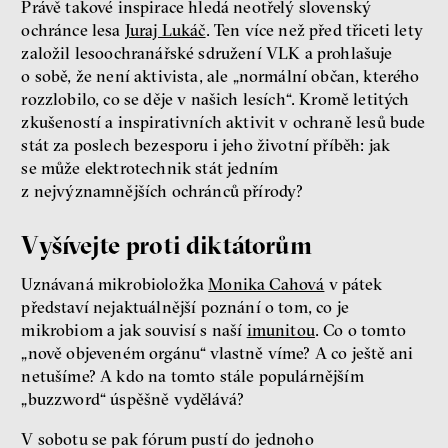
Právě takové inspirace hledá neotřelý slovenský
ochránce lesa
Juraj Lukáč
. Ten více než před třiceti lety
založil lesoochranářské sdružení VLK a prohlašuje
o sobě, že není aktivista, ale „normální občan, kterého
rozzlobilo, co se děje v našich lesích“. Kromě letitých
zkušeností a inspirativních aktivit v ochraně lesů bude
stát za poslech bezesporu i jeho životní příběh: jak
se může elektrotechnik stát jedním
z nejvýznamnějších ochránců přírody?
Vyšívejte proti diktátorům
Uznávaná mikrobioložka
Monika Cahová
v pátek
představí nejaktuálnější poznání o tom, co je
mikrobiom a jak souvisí s naší
imunitou
. Co o tomto
„nově objeveném orgánu“ vlastně víme? A co ještě ani
netušíme? A kdo na tomto stále populárnějším
„buzzword“ úspěšně vydělává?
V sobotu se pak fórum pustí do jednoho