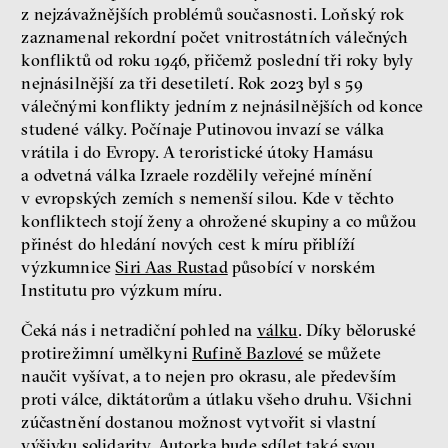
z nejzávažnějších problémů současnosti. Loňský rok
zaznamenal rekordní počet vnitrostátních válečných
konfliktů od roku 1946, přičemž poslední tři roky byly
nejnásilnější za tři desetiletí. Rok 2023 byl s 59
válečnými konflikty jedním z nejnásilnějších od konce
studené války. Počínaje Putinovou invazí se válka
vrátila i do Evropy. A teroristické útoky Hamásu
a odvetná válka Izraele rozdělily veřejné mínění
v evropských zemích s nemenší silou. Kde v těchto
konfliktech stojí ženy a ohrožené skupiny a co můžou
přinést do hledání nových cest k míru přiblíží
výzkumnice
Siri Aas Rustad
působící v norském
Institutu pro výzkum míru.
Čeká nás i netradiční pohled na
válku
. Díky běloruské
protirežimní umělkyni
Rufině Bazlové
se můžete
naučit vyšívat, a to nejen pro okrasu, ale především
proti válce, diktátorům a útlaku všeho druhu. Všichni
zúčastnění dostanou možnost vytvořit si vlastní
výšivku solidarity. Autorka bude sdílet také svou