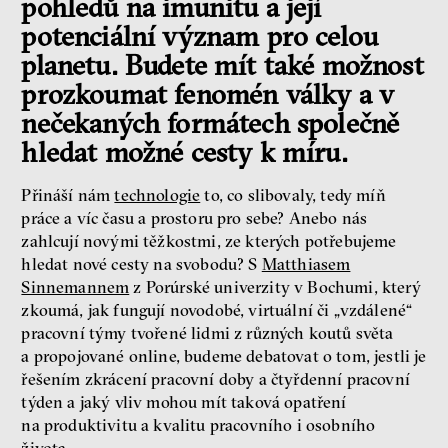
pohledů na imunitu a její
potenciální význam pro celou
Jsem radikál – Kdo je víc?
planetu. Budete mít také možnost
Miloš Gregor
Jan Charvát
prozkoumat fenomén války a v
Matouš Hrdina
nečekaných formátech společně
radikalizace
média
hledat možné cesty k míru.
sociální sítě
Přináší nám
technologie
to, co slibovaly, tedy míň
práce a víc času a prostoru pro sebe? Anebo nás
Zobrazit více
zahlcují novými těžkostmi, ze kterých potřebujeme
hledat nové cesty na svobodu? S
Matthiasem
Sinnemannem
z Porúrské univerzity v Bochumi, který
zkoumá, jak fungují novodobé, virtuální či „vzdálené“
pracovní týmy tvořené lidmi z různých koutů světa
a propojované online, budeme debatovat o tom, jestli je
řešením zkrácení pracovní doby a čtyřdenní pracovní
týden a jaký vliv mohou mít taková opatření
na produktivitu a kvalitu pracovního i osobního
života.