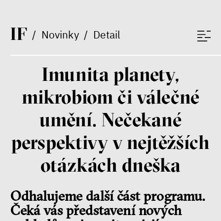
Bittner
rozhovor
I
F
/
Novinky
/
Detail
Imunita planety,
láska
technologie
mikrobiom či válečné
Nová pravidla – o světě
pro jedno procento
umění. Nečekané
s Ondřejem Slačálkem,
Miroslavem Palanským,
perspektivy v nejtěžších
Lucií Trlifajovou
a Jakubem Rákosníkem
Jakub Rákosník
otázkách dneška
Ondřej Slačálek
Miroslav Palanský
Lucie Trlifajová
Odhalujeme další část programu.
Kateřina Smejkalová
Čeká vás představení nových