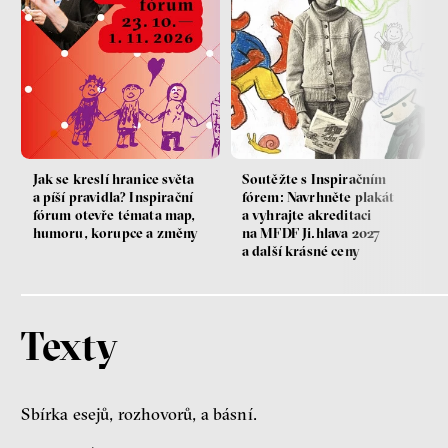
Jak se kreslí hranice světa
Soutěžte s Inspiračním
a píší pravidla? Inspirační
fórem: Navrhněte plakát
fórum otevře témata map,
a vyhrajte akreditaci
humoru, korupce a změny
na MFDF Ji.hlava 2027
a další krásné ceny
Texty
Sbírka esejů, rozhovorů, a básní.