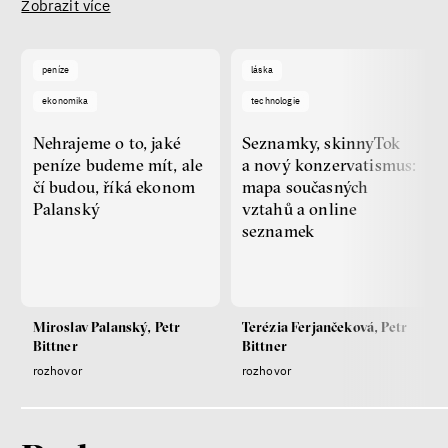
Zobrazit více
peníze
láska
ekonomika
technologie
Nehrajeme o to, jaké
Seznamky, skinnyTok
peníze budeme mít, ale
a nový konzervatismus:
čí budou, říká ekonom
mapa současných
Palanský
vztahů a online
seznamek
Miroslav Palanský, Petr
Terézia Ferjančeková, Petr
Bittner
Bittner
rozhovor
rozhovor