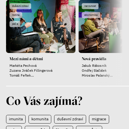
duševní zdraví
nerovnost
rodina
ekonomika
péče
Mezi námi a dětmi
Nová pravidla
Markéta Pechová
Jakub Rákosník
Zuzana Jiráček Fillingerová
Ondřej Slačálek
Tomáš Feřtek
Miroslav Palanský
Klára Šimáčková Laurenčíková
Lucie Trlifajová
Kateřina Smejkalová
Co Vás zajímá?
imunita
komunita
duševní zdraví
migrace