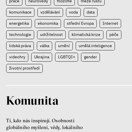
práce
neurovědy
filozofie
meze růstu
komunikace
vzdělávání
voda
data
energetika
ekonomika
střední Evropa
Internet
technologie
udržitelnost
klimatická krize
péče
lidská práva
válka
umění
umělá inteligence
videohry
Ukrajina
LGBTQI+
gender
životní prostředí
Komunita
Ti, kdo nás inspirují. Osobnosti
globálního myšlení, vědy, lokálního