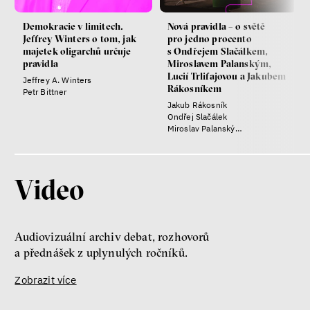
Demokracie v limitech.
Nová pravidla – o světě
Jeffrey Winters o tom, jak
pro jedno procento
majetek oligarchů určuje
s Ondřejem Slačálkem,
pravidla
Miroslavem Palanským,
Lucií Trlifajovou a Jakubem
Jeffrey A. Winters
Rákosníkem
Petr Bittner
Jakub Rákosník
Ondřej Slačálek
Miroslav Palanský
Lucie Trlifajová
Kateřina Smejkalová
Video
Audiovizuální archiv debat, rozhovorů
a přednášek z uplynulých ročníků.
Zobrazit více