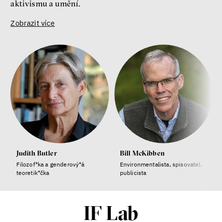
aktivismu a umění.
Zobrazit více
Judith Butler
Bill McKibben
Filozof*ka a genderový*á
Environmentalista, spisovatel,
teoretik*čka
publicista
IF Lab