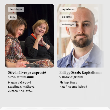
feminismus
kapitalismus
ženy
ekonomie
technologie
Střední Evropa a sprosté
Philipp Staab: Kapitalismus
slovo feminismus
v době digitální
Magda Vašáryová
Philipp Staab
Kateřina Šimáčková
Kateřina Smejkalová
Zuzana Kříčková
Karolína Koubová
Kateřina Smejkalová