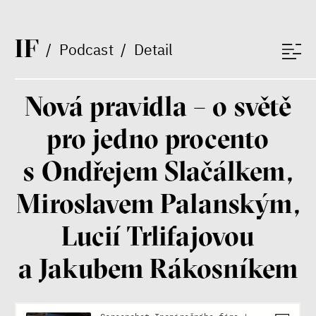
rozhovor
I
F
/
Podcast
/
Detail
láska
technologie
Nová pravidla – o světě
pro jedno procento
Nová pravidla – o světě
pro jedno procento
s Ondřejem Slačálkem,
s Ondřejem Slačálkem,
Miroslavem Palanským,
Lucií Trlifajovou
Miroslavem Palanským,
a Jakubem Rákosníkem
Jakub Rákosník
Lucií Trlifajovou
Ondřej Slačálek
Miroslav Palanský
a Jakubem Rákosníkem
Lucie Trlifajová
Kateřina Smejkalová