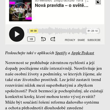
Jsem radikál – Kdo je víc?
Miloš Gregor
Jan Charvát
Matouš Hrdina
radikalizace
média
sociální sítě
Zobrazit více
Poslouchejte také v aplikacích
Spotify
a
Apple Podcast
Nerovnost se prohlubuje závratnou rychlostí a její
dopady pociťujeme stále intenzivněji. Neovlivňuje jen
naše osobní životy a podmínky, ve kterých žijeme, ale
také stav životního prostředí. Lze ještě zastavit trend
rozevírání nůžek mezi superbohatými a zbytkem
společnosti? Pocit bezmoci je pochopitelný, ale existují
konkrétní kroky, které mohou tento vývoj zvrátit?
Může být součástí řešení reforma daňového systému
a ochota přehodnotit dlouhodobě zavedené