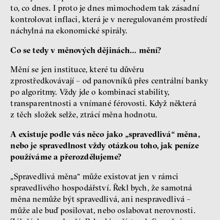
to, co dnes. I proto je dnes mimochodem tak zásadní
kontrolovat inflaci, která je v neregulovaném prostředí
náchylná na ekonomické spirály.
Co se tedy v měnových dějinách… mění?
Mění se jen instituce, které tu důvěru
zprostředkovávají – od panovníků přes centrální banky
po algoritmy. Vždy jde o kombinaci stability,
transparentnosti a vnímané férovosti. Když některá
z těch složek selže, ztrácí měna hodnotu.
A existuje podle vás něco jako „spravedlivá“ měna,
nebo je spravedlnost vždy otázkou toho, jak peníze
používáme a přerozdělujeme?
„Spravedlivá měna“ může existovat jen v rámci
spravedlivého hospodářství. Řekl bych, že samotná
měna nemůže být spravedlivá, ani nespravedlivá –
může ale buď posilovat, nebo oslabovat nerovnosti.