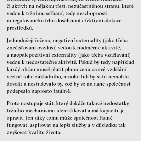
či aktivit na nějakou třetí, nezúčastněnou stranu, které
vedou k tržnímu selhání, tedy neschopnosti
neregulovaného trhu dosáhnout efektivní alokace
prostředků.
Jednodušeji řečeno, negativní externality (jako třeba
znečišťování ovzduší) vedou k nadměrné aktivitě,
a naopak pozitivní externality (jako třeba vzdělávání)
vedou k nedostatečné aktivitě. Pokud by tedy například
každý občan musel platit plnou cenu za své vzdělání
včetně toho základního, mnoho lidí by si to nemohlo
dovolit a nestudovalo by, což by se na dané společnost
podepsalo naprosto fatálně.
Proto nastupuje stát, který dokáže takové nedostatky
tržního mechanismu identifikovat a má kapacitu je
opravit. Jen díky tomu může společnost řádně
fungovat, aspirovat na lepší služby a v důsledku tak
zvyšovat kvalitu života.