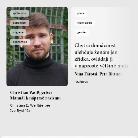
společnost
práce
extremism
technologie
migrace
gender
ekonomika
Chytrá domácnost
ulehčuje ženám jen
zřídka, ovládají ji
v naprosté většině muži
Nina Fárová, Petr Bittner
rozhovor
Christian Weißgerber:
Manuál k nápravě rasismu
Christian E. Weißgerber
Ivo Bystřičan