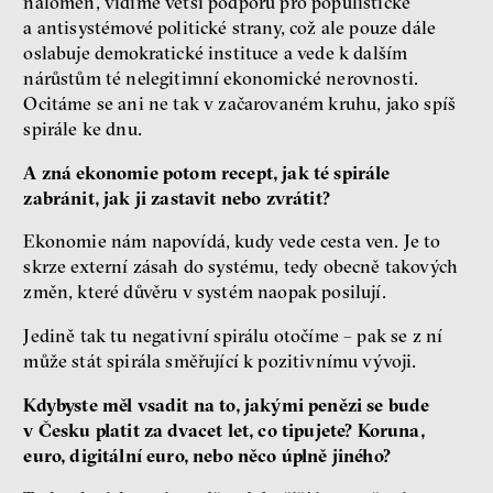
nalomen, vidíme větší podporu pro populistické
a antisystémové politické strany, což ale pouze dále
oslabuje demokratické instituce a vede k dalším
nárůstům té nelegitimní ekonomické nerovnosti.
Ocitáme se ani ne tak v začarovaném kruhu, jako spíš
spirále ke dnu.
A zná ekonomie potom recept, jak té spirále
zabránit, jak ji zastavit nebo zvrátit?
Ekonomie nám napovídá, kudy vede cesta ven. Je to
skrze externí zásah do systému, tedy obecně takových
změn, které důvěru v systém naopak posilují.
Jedině tak tu negativní spirálu otočíme – pak se z ní
může stát spirála směřující k pozitivnímu vývoji.
Kdybyste měl vsadit na to, jakými penězi se bude
v Česku platit za dvacet let, co tipujete? Koruna,
euro, digitální euro, nebo něco úplně jiného?