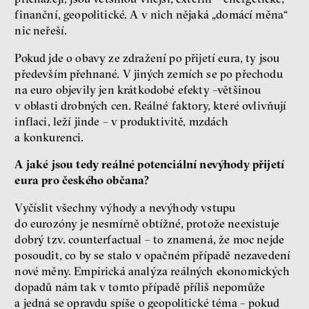
finanční, geopolitické. A v nich nějaká „domácí měna“
nic neřeší.
Pokud jde o obavy ze zdražení po přijetí eura, ty jsou
především přehnané. V jiných zemích se po přechodu
na euro objevily jen krátkodobé efekty –většinou
v oblasti drobných cen. Reálné faktory, které ovlivňují
inflaci, leží jinde – v produktivitě, mzdách
a konkurenci.
A jaké jsou tedy reálné potenciální nevýhody přijetí
eura pro českého občana?
Vyčíslit všechny výhody a nevýhody vstupu
do eurozóny je nesmírně obtížné, protože neexistuje
dobrý tzv. counterfactual – to znamená, že moc nejde
posoudit, co by se stalo v opačném případě nezavedení
nové měny. Empirická analýza reálných ekonomických
dopadů nám tak v tomto případě příliš nepomůže
a jedná se opravdu spíše o geopolitické téma – pokud