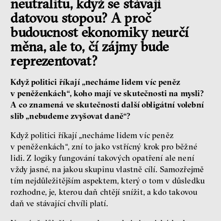
neutralitu, když se stávají
datovou stopou? A proč
budoucnost ekonomiky neurčí
měna, ale to, čí zájmy bude
reprezentovat?
Když politici říkají „necháme lidem víc peněz
v peněženkách“, koho mají ve skutečnosti na mysli?
A co znamená ve skutečnosti další obligátní volební
slib „nebudeme zvyšovat daně“?
Když politici říkají „necháme lidem víc peněz
v peněženkách“, zní to jako vstřícný krok pro běžné
lidi. Z logiky fungování takových opatření ale není
vždy jasné, na jakou skupinu vlastně cílí. Samozřejmě
tím nejdůležitějším aspektem, který o tom v důsledku
rozhodne, je, kterou daň chtějí snížit, a kdo takovou
daň ve stávající chvíli platí.