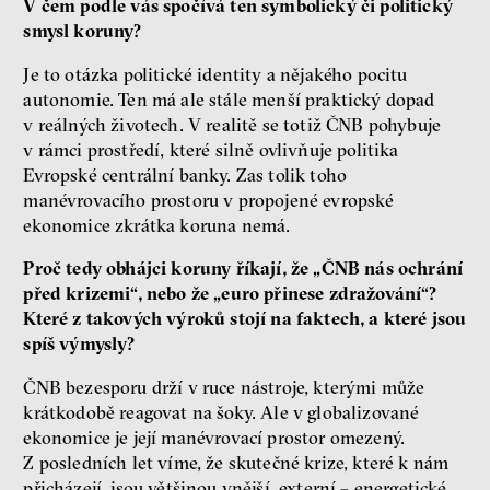
V čem podle vás spočívá ten symbolický či politický
smysl koruny?
Je to otázka politické identity a nějakého pocitu
autonomie. Ten má ale stále menší praktický dopad
v reálných životech. V realitě se totiž ČNB pohybuje
v rámci prostředí, které silně ovlivňuje politika
Evropské centrální banky. Zas tolik toho
manévrovacího prostoru v propojené evropské
ekonomice zkrátka koruna nemá.
Proč tedy obhájci koruny říkají, že „ČNB nás ochrání
před krizemi“, nebo že „euro přinese zdražování“?
Které z takových výroků stojí na faktech, a které jsou
spíš výmysly?
ČNB bezesporu drží v ruce nástroje, kterými může
krátkodobě reagovat na šoky. Ale v globalizované
ekonomice je její manévrovací prostor omezený.
Z posledních let víme, že skutečné krize, které k nám
přicházejí, jsou většinou vnější, externí – energetické,