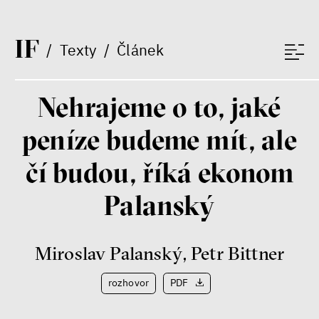
I
F
/
Texty
/
Článek
Nehrajeme o to, jaké
peníze budeme mít, ale
čí budou, říká ekonom
Palanský
Miroslav Palanský
,
Petr Bittner
rozhovor
PDF