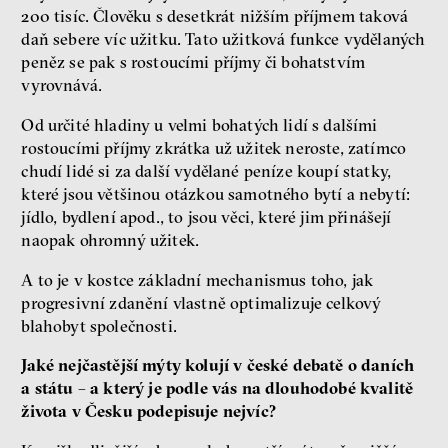
200 tisíc. Člověku s desetkrát nižším příjmem taková
daň sebere víc užitku. Tato užitková funkce vydělaných
peněz se pak s rostoucími příjmy či bohatstvím
vyrovnává.
Od určité hladiny u velmi bohatých lidí s dalšími
rostoucími příjmy zkrátka už užitek neroste, zatímco
chudí lidé si za další vydělané peníze koupí statky,
které jsou většinou otázkou samotného bytí a nebytí:
jídlo, bydlení apod., to jsou věci, které jim přinášejí
naopak ohromný užitek.
A to je v kostce základní mechanismus toho, jak
progresivní zdanění vlastně optimalizuje celkový
blahobyt společnosti.
Jaké nejčastější mýty kolují v české debatě o daních
a státu – a který je podle vás na dlouhodobé kvalitě
života v Česku podepisuje nejvíc?