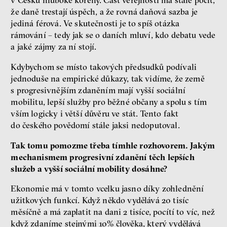
v Česku hluboké kořeny. Část veřejnosti má stále pocit,
že daně trestají úspěch, a že rovná daňová sazba je
jediná férová. Ve skutečnosti je to spíš otázka
rámování – tedy jak se o daních mluví, kdo debatu vede
a jaké zájmy za ní stojí.
Kdybychom se místo takových předsudků podívali
jednoduše na empirické důkazy, tak vidíme, že země
s progresivnějším zdaněním mají vyšší sociální
mobilitu, lepší služby pro běžné občany a spolu s tím
vším logicky i větší důvěru ve stát. Tento fakt
do českého povědomí stále jaksi nedoputoval.
Tak tomu pomozme třeba tímhle rozhovorem. Jakým
mechanismem progresivní zdanění těch lepších
služeb a vyšší sociální mobility dosáhne?
Ekonomie má v tomto vcelku jasno díky zohlednění
užitkových funkcí. Když někdo vydělává 20 tisíc
měsíčně a má zaplatit na dani 2 tisíce, pocítí to víc, než
když zdaníme stejnými 10% člověka, který vydělává