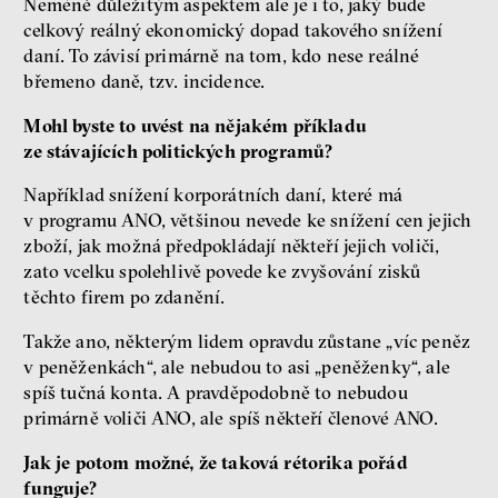
Neméně důležitým aspektem ale je i to, jaký bude
celkový reálný ekonomický dopad takového snížení
daní. To závisí primárně na tom, kdo nese reálné
břemeno daně, tzv. incidence.
Mohl byste to uvést na nějakém příkladu
ze stávajících politických programů?
Například snížení korporátních daní, které má
v programu ANO, většinou nevede ke snížení cen jejich
zboží, jak možná předpokládají někteří jejich voliči,
zato vcelku spolehlivě povede ke zvyšování zisků
těchto firem po zdanění.
Takže ano, některým lidem opravdu zůstane „víc peněz
v peněženkách“, ale nebudou to asi „peněženky“, ale
spíš tučná konta. A pravděpodobně to nebudou
primárně voliči ANO, ale spíš někteří členové ANO.
Jak je potom možné, že taková rétorika pořád
funguje?