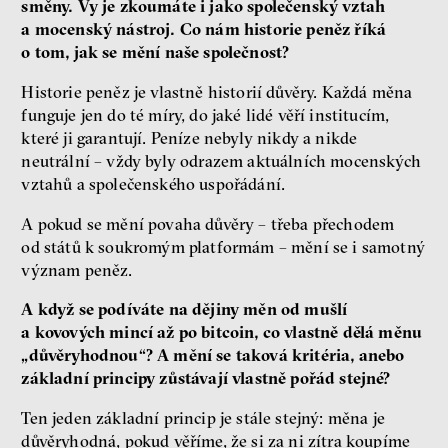
směny. Vy je zkoumáte i jako společenský vztah
a mocenský nástroj. Co nám historie peněz říká
o tom, jak se mění naše společnost?
Historie peněz je vlastně historií důvěry. Každá měna
funguje jen do té míry, do jaké lidé věří institucím,
které ji garantují. Peníze nebyly nikdy a nikde
neutrální – vždy byly odrazem aktuálních mocenských
vztahů a společenského uspořádání.
A pokud se mění povaha důvěry – třeba přechodem
od států k soukromým platformám – mění se i samotný
význam peněz.
A když se podíváte na dějiny měn od mušlí
a kovových mincí až po bitcoin, co vlastně dělá měnu
„důvěryhodnou“? A mění se taková kritéria, anebo
základní principy zůstávají vlastně pořád stejné?
Ten jeden základní princip je stále stejný: měna je
důvěryhodná, pokud věříme, že si za ni zítra koupíme