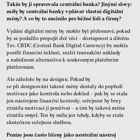
Takže by ji spravovala centrální banka? Jinými slovy:
měly by centrální banky vydávat vlastní digitální
měny? A co by to změnilo pro běžné lidi a firmy?
Vydání digitální měny by mohlo být přelomové, pokud
by se podařilo propojit dvě věci – dostupnost a důvěru.
Tzv. CBDC (Central Bank Digital Currency) by mohla
posílit finanční inkluzi, snížit transakční náklady
a nabídnout alternativu k soukromým platebním
platformám.
Ale záleželo by na designu. Pokud by
se při designování takové měny dostaly do popředí
motivace jako kontrola nebo dohled – pak by se stala
jen nástrojem finanční kontroly, veřejnost by brzy
ztratila motivaci ji používat – a tím by taková měna
ztratila smysl. Ten by měla jen tehdy, kdyby se stala
skutečnou veřejnou službou.
Peníze jsou často líčeny jako neutrální nástroj