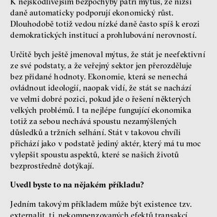
K nejškodlivějším bezpochyby patří mýtus, že nižší
daně automaticky podporují ekonomický růst.
Dlouhodobě totiž vedou nízké daně často spíš k erozi
demokratických institucí a prohlubování nerovností.
Určitě bych ještě jmenoval mýtus, že stát je neefektivní
ze své podstaty, a že veřejný sektor jen přerozděluje
bez přidané hodnoty. Ekonomie, která se nenechá
ovládnout ideologií, naopak vidí, že stát se nachází
ve velmi dobré pozici, pokud jde o řešení některých
velkých problémů. I ta nejlépe fungující ekonomika
totiž za sebou nechává spoustu nezamýšlených
důsledků a tržních selhání. Stát v takovou chvíli
přichází jako v podstatě jediný aktér, který má tu moc
vylepšit spoustu aspektů, které se našich životů
bezprostředně dotýkají.
Uvedl byste to na nějakém příkladu?
Jedním takovým příkladem může být existence tzv.
externalit, tj. nekompenzovaných efektů transakcí