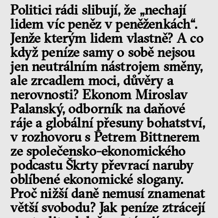
Politici rádi slibují, že „nechají
lidem víc peněz v peněženkách“.
Jenže kterým lidem vlastně? A co
když peníze samy o sobě nejsou
jen neutrálním nástrojem směny,
ale zrcadlem moci, důvěry a
nerovnosti? Ekonom Miroslav
Palanský, odborník na daňové
ráje a globální přesuny bohatství,
v rozhovoru s Petrem Bittnerem
ze společensko-ekonomického
podcastu Škrty převrací naruby
oblíbené ekonomické slogany.
Proč nižší daně nemusí znamenat
větší svobodu? Jak peníze ztrácejí