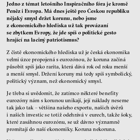
Jedno z témat letošního Inspiračního fóra je kromě
Peněz i Evropa. Má dnes ještě pro Českou republiku
nějaký smysl držet korunu, nebo jsme
z ekonomického hlediska už tak provázaní
se zbytkem Evropy, že jde spíš o politické gesto
hrající na laciný patriotismus?
Z čistě ekonomického hlediska už je česká ekonomika
velmi úzce propojená s eurozónou, že koruna začíná
působit spíš jako rarita, která dává rok od roku menší
a menší smysl. Držení koruny má tedy spíš symbolický,
politický význam, než ekonomický smysl.
Je třeba si uvědomit, že zatímco některé benefity
eurozóny nám s korunou unikají, její náklady neseme
tak jako tak – většina našeho exportu, našich úvěrů
i našich investic se totiž odehrává v eurech, takže šoky,
které zasáhnou eurozónu, se už dávno významně
promítají do naší ekonomiky. Koruna nekoruna.