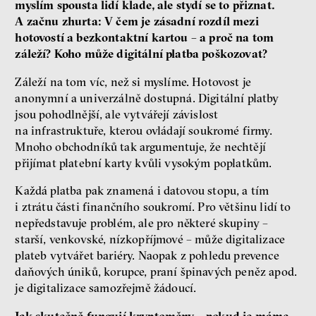
myslím spousta lidí klade, ale stydí se to přiznat.
A začnu zhurta: V čem je zásadní rozdíl mezi
hotovostí a bezkontaktní kartou – a proč na tom
záleží? Koho může digitální platba poškozovat?
Záleží na tom víc, než si myslíme. Hotovost je
anonymní a univerzálně dostupná. Digitální platby
jsou pohodlnější, ale vytvářejí závislost
na infrastruktuře, kterou ovládají soukromé firmy.
Mnoho obchodníků tak argumentuje, že nechtějí
přijímat platební karty kvůli vysokým poplatkům.
Každá platba pak znamená i datovou stopu, a tím
i ztrátu části finančního soukromí. Pro většinu lidí to
nepředstavuje problém, ale pro některé skupiny –
starší, venkovské, nízkopříjmové – může digitalizace
plateb vytvářet bariéry. Naopak z pohledu prevence
daňových úniků, korupce, praní špinavých peněz apod.
je digitalizace samozřejmě žádoucí.