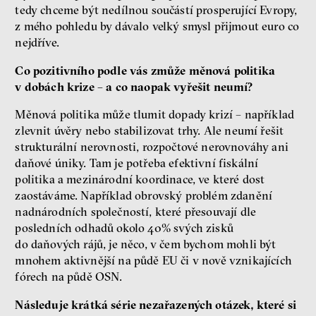
tedy chceme být nedílnou součástí prosperující Evropy,
z mého pohledu by dávalo velký smysl přijmout euro co
nejdříve.
Co pozitivního podle vás zmůže měnová politika
v dobách krize – a co naopak vyřešit neumí?
Měnová politika může tlumit dopady krizí – například
zlevnit úvěry nebo stabilizovat trhy. Ale neumí řešit
strukturální nerovnosti, rozpočtové nerovnováhy ani
daňové úniky. Tam je potřeba efektivní fiskální
politika a mezinárodní koordinace, ve které dost
zaostáváme. Například obrovský problém zdanění
nadnárodních společností, které přesouvají dle
posledních odhadů okolo 40% svých zisků
do daňových rájů, je něco, v čem bychom mohli být
mnohem aktivnější na půdě EU či v nově vznikajících
fórech na půdě OSN.
Následuje krátká série nezařazených otázek, které si