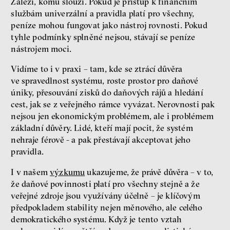
Záleží, komu slouží. Pokud je přístup k finančním
službám univerzální a pravidla platí pro všechny,
peníze mohou fungovat jako nástroj rovnosti. Pokud
tyhle podmínky splněné nejsou, stávají se peníze
nástrojem moci.
Vidíme to i v praxi – tam, kde se ztrácí důvěra
ve spravedlnost systému, roste prostor pro daňové
úniky, přesouvání zisků do daňových rájů a hledání
cest, jak se z veřejného rámce vyvázat. Nerovnosti pak
nejsou jen ekonomickým problémem, ale i problémem
základní důvěry. Lidé, kteří mají pocit, že systém
nehraje férově - a pak přestávají akceptovat jeho
pravidla.
I v našem
výzkumu
ukazujeme, že právě důvěra – v to,
že daňové povinnosti platí pro všechny stejně a že
veřejné zdroje jsou využívány účelně – je klíčovým
předpokladem stability nejen měnového, ale celého
demokratického systému. Když je tento vztah