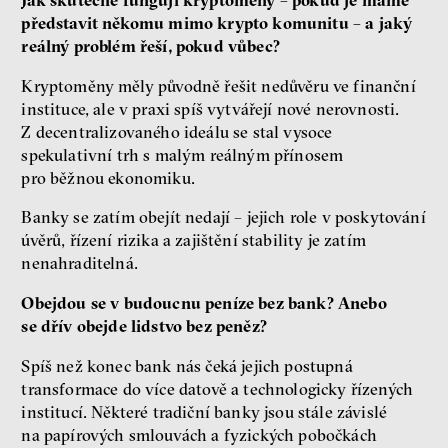
Jak skutečně fungují kryptoměny – pokud je máme
představit někomu mimo krypto komunitu – a jaký
reálný problém řeší, pokud vůbec?
Kryptoměny měly původně řešit nedůvěru ve finanční
instituce, ale v praxi spíš vytvářejí nové nerovnosti.
Z decentralizovaného ideálu se stal vysoce
spekulativní trh s malým reálným přínosem
pro běžnou ekonomiku.
Banky se zatím obejít nedají – jejich role v poskytování
úvěrů, řízení rizika a zajištění stability je zatím
nenahraditelná.
Obejdou se v budoucnu peníze bez bank? Anebo
se dřív obejde lidstvo bez peněz?
Spíš než konec bank nás čeká jejich postupná
transformace do více datově a technologicky řízených
institucí. Některé tradiční banky jsou stále závislé
na papírových smlouvách a fyzických pobočkách