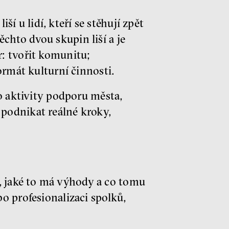
í u lidí, kteří se stěhují zpět
chto dvou skupin liší a je
r: tvořit komunitu;
formát kulturní činnosti.
pro aktivity podporu města,
 podnikat reálné kroky,
í, jaké to má výhody a co tomu
bo profesionalizaci spolků,