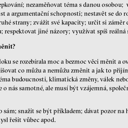
epkování; nezaměňovat téma s danou osobou; v
st a argumentační schopnosti; nestavět se do ro
hé strany; zvážit své kapacity; určit si záměr
 respektovat jiné názory; využívat spíš reálná s
měnit?
oku se rozebírala moc a bezmoc věci měnit a ov
lišovat co můžu a nemůžu změnit a jak to přijí
éma budoucnosti, klimatická změny, válek nebo 
 o nás samotné, ale musí být vzájemná, společn
 sám; snažit se být příkladem; dávat pozor na 
ysl řešit vůbec apod.