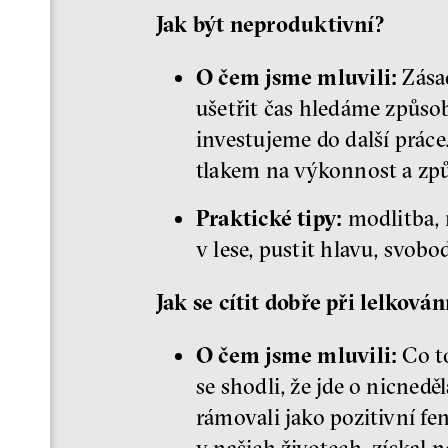
Jak být neproduktivní?
O čem jsme mluvili:
Zásad
ušetřit čas hledáme způsob
investujeme do další prác
tlakem na výkonnost a způ
Praktické tipy:
modlitba, m
v lese, pustit hlavu, svobod
Jak se cítit dobře při lelkován
O čem jsme mluvili:
Co t
se shodli, že jde o nicned
rámovali jako pozitivní fe