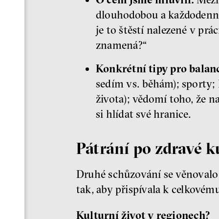
dlouhodobou a každodenní 
je to štěstí nalezené v pr
znamená?“
Konkrétní tipy pro balanc
sedím vs. běhám); sporty;
života); vědomí toho, že 
si hlídat své hranice.
Pátrání po zdravé k
Druhé schůzování se věnovalo t
tak, aby přispívala k celkovém
Kulturní život v regionech?