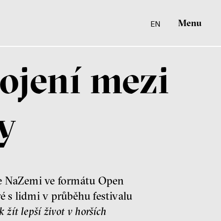
Menu
EN
ojení mezi
y
ace NaZemi ve formátu Open
é s lidmi v průběhu festivalu
k žít lepší život
v horších