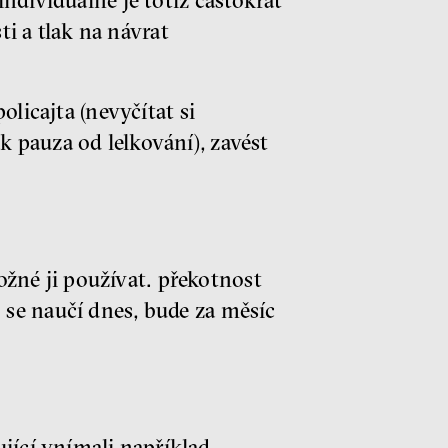
individuálně je totiž častokrát
i a tlak na návrat
olicajta (nevyčítat si
k pauza od lelkování), zavést
ožné ji používat. překotnost
o se naučí dnes, bude za měsíc
jící vnímali například