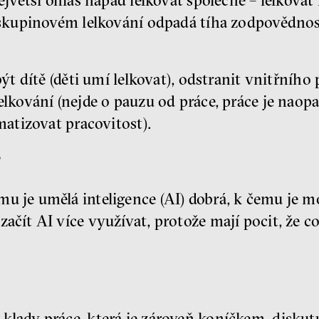
ejvětší ohlas nápad lelkovat společně – lelkovat 
 skupinovém lelkování odpadá tíha zodpovědnost
být dítě (děti umí lelkovat), odstranit vnitřního p
elkování (nejde o pauzu od práce, práce je naopa
matizovat pracovitost).
?
u je umělá inteligence (AI) dobrá, k čemu je m
ačít AI více využívat, protože mají pocit, že c
klady práce, která je zároveň koníčkem, diskutu