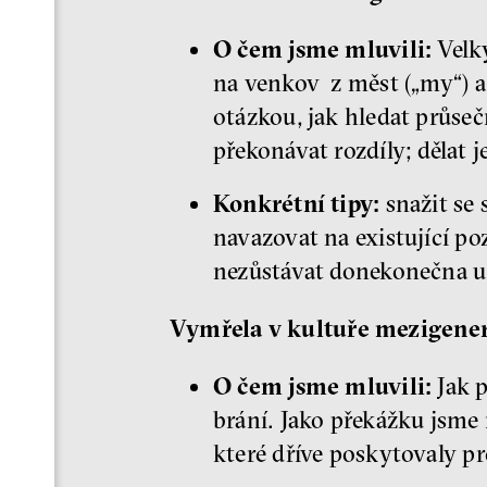
O čem jsme mluvili:
Velký
na venkov z měst („my“) a 
otázkou, jak hledat průseč
překonávat rozdíly; dělat j
Konkrétní tipy:
snažit se 
navazovat na existující po
nezůstávat donekonečna u 
Vymřela v kultuře mezigener
O čem jsme mluvili:
Jak p
brání. Jako překážku jsme i
které dříve poskytovaly pr