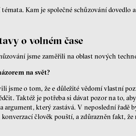
ní témata. Kam je společné schůzování dovedlo a 
tavy o volném čase
chůzování jsme zaměřili na oblast nových techn
 názorem na svět?
li jsme o tom, že e důležité vědomí vlastní po
dčit. Taktéž je potřeba si dávat pozor na to, ab
a argument, který zastává. V neposlední řadě 
 konverzací člověk pouští, a zdůrazněn fakt, že