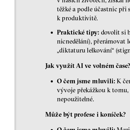
v našich životech, získal n
těžké a podle účastnic při
k produktivitě.
Praktické tipy:
dovolit si 
nicnedělání), přerámovat l
„diktaturu lelkování“ (stig
Jak využít AI ve volném čase
O čem jsme mluvili:
K čem
vývoje překážkou k tomu, z
nepoužitelné.
Může být profese i koníček?
O čem jsme mluvili:
Mezi 