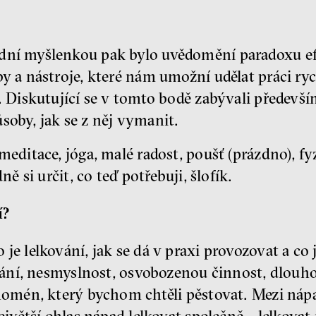
ní myšlenkou pak bylo uvědomění paradoxu efe
y a nástroje, které nám umožní udělat práci rych
e. Diskutující se v tomto bodě zabývali předev
soby, jak se z něj vymanit.
editace, jóga, malé radost, poušť (prázdno), fy
ně si určit, co teď potřebuji, šlofík.
í?
o je lelkování, jak se dá v praxi provozovat a c
ělání, nesmyslnost, osvobozenou činnost, dlouho
nomén, který bychom chtěli pěstovat. Mezi nápa