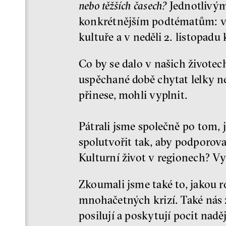
nebo těžších časech?
Jednotlivými
konkrétnějším podtématům: v po
kultuře a v neděli 2. listopadu
Co by se dalo v našich životec
uspěchané době chytat lelky n
přinese, mohli vyplnit.
Pátrali jsme společně po tom, j
spolutvořit tak, aby podporoval
Kulturní život v regionech? V
Zkoumali jsme také to, jakou r
mnohačetných krizí. Také nás z
posilují a poskytují pocit nadě