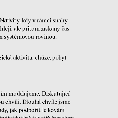
ktivity, kdy v rámci snahy
leji, ale přitom získaný čas
ším systémovou rovinou,
zická aktivita, chůze, pobyt
o jím modelujeme. Diskutující
u chvíli. Dlouhá chvíle jsme
dy, jak podpořit lelkování