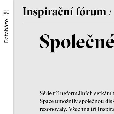
I
nspirační
f
órum
/
u
Databáze
Společné
am
Série tří neformálních setkání
Space umožnily společnou disku
rezonovaly. Všechna tři Inspi