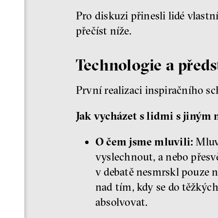
Pro diskuzi přinesli lidé vlast
přečíst níže.
Technologie a předs
První realizaci inspiračního s
Jak vycházet s lidmi s jiným
O čem jsme mluvili:
Mluvi
vyslechnout, a nebo přesvě
v debatě nesmrskl pouze n
nad tím, kdy se do těžkých
absolvovat.