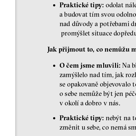
Praktické tipy:
odolat nál
a budovat tím svou odolno
nad důvody a potřebami dru
promýšlet situace dopředu;
Jak přijmout to, co nemůžu 
O čem jsme mluvili:
Na bl
zamýšlelo nad tím, jak roz
se opakovaně objevovalo t
o sebe nemůže být jen péče
v okolí a dobro v nás.
Praktické tipy:
nebýt na to
změnit u sebe, co nemá sm