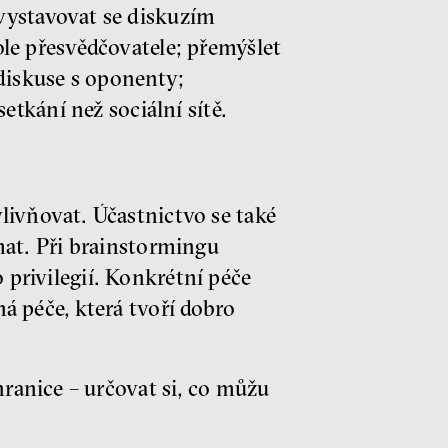
ystavovat se diskuzím
le přesvědčovatele; přemýšlet
 diskuse s oponenty;
etkání než sociální sítě.
livňovat. Účastnictvo se také
mat. Při brainstormingu
privilegií. Konkrétní péče
á péče, která tvoří dobro
hranice – určovat si, co můžu