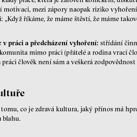
motivaci, mezi zápory naopak riziko vyhoření.
áci: „Když říkáme, že máme štěstí, že máme takov
 v práci a předcházení vyhoření:
střídání činn
 komunita mimo práci (přátelé a rodina vrací č
na práci člověk není sám a veškerá zodpovědnos
ultuře
omu, co je zdravá kultura, jaký přínos má hpro 
u blahu.