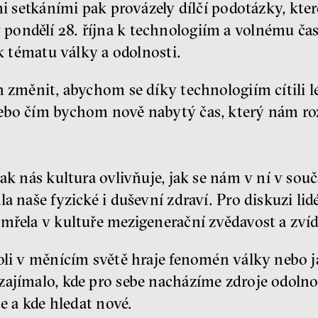
 setkáními pak provázely dílčí podotázky, kter
ndělí 28. října k technologiím a volnému času,
 k tématu války a odolnosti.
h změnit, abychom se díky technologiím cítili lé
ebo čím bychom nově nabytý čas, který nám ro
ak nás kultura ovlivňuje, jak se nám v ní v souča
a naše fyzické i duševní zdraví. Pro diskuzi lidé
ymřela v kultuře mezigenerační zvědavost a zví
oli v měnícím světě hraje fenomén války nebo j
ajímalo, kde pro sebe nacházíme zdroje odolnost
je a kde hledat nové.