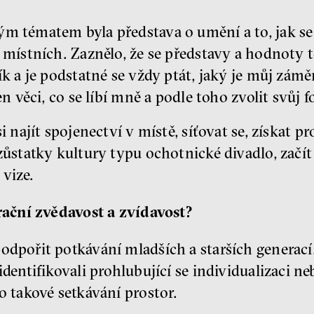
m tématem byla představa o umění a to, jak se liš
místních. Zaznělo, že se představy a hodnoty tě
ík a je podstatné se vždy ptát, jaký je můj zámě
en věci, co se líbí mně a podle toho zvolit svůj 
si najít spojenectví v místě, síťovat se, získat 
zůstatky kultury typu ochotnické divadlo, začít
vize.
ační zvědavost a zvídavost?
odpořit potkávání mladších a starších generac
dentifikovali prohlubující se individualizaci ne
o takové setkávání prostor.