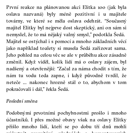
První reakce na plánovanou akci Elitka 100 (jak byla
oslava nazvaná) byly méně pozitivní i u majitele
továrny, ve které se měla oslava odehrát. “Současný
majitel Elitky byl nejprve dost skeptický, ani on sám si
nemyslel, že to má nějaký valný smysl,” podotkla Šedá.
Majitel se ostýchal i s pomocí a mnoho základních věcí
jako například toalety si musela Šedá zařizovat sama.
Jeho pohled na celou věc se ale v průběhu akce zásadně
změnil. Když viděl, kolik lidí má o oslavy zájem, byl
nadšený a otevřenější: “Začal za náma chodit s tím, že
nám tu vodu teda zapne, i když původně tvrdil, že
neteče … nakonec hrozně stál o to, abychom v tom
pokračovali i dál,” řekla Šedá.
Poslední směna
Podobnými prvotními pochybnostmi prošlo i mnoho
účastníků. I přes možné obavy však na oslavy Elitky
přišlo mnoho lidí, kteří se po dobu tří dnů mohli