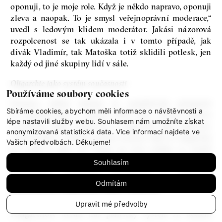
oponuji, to je moje role. Když je někdo napravo, oponuji
zleva a naopak. To je smysl veřejnoprávní moderace,“
uvedl s ledovým klidem moderátor. Jakási názorová
rozpolcenost se tak ukázala i v tomto případě, jak
divák Vladimír, tak Matoška totiž sklidili potlesk, jen
každý od jiné skupiny lidí v sále.
Oligarchie jako systém současnosti
Používáme soubory cookies
Zatímco druhá debata se zaměřovala primárně
Sbíráme cookies, abychom měli informace o návštěvnosti a
na kapitalismus v dnešní době jako takový, debata
lépe nastavili služby webu. Souhlasem nám umožníte získat
rozebírala spíše oligarchy a oligarchii jako takovou,
anonymizovaná statistická data. Více informací najdete ve
i když jedno s druhým přímo souvisí. Kdo to oligarcha
Vašich předvolbách. Děkujeme!
je a jaký je jeho cíl? Nejen na tyto otázky se snažil
odpovědět americký politolog Jeffrey A. Winters,
Souhlasím
politoložka Vladimíra Dvořáková a odborník
na problematiku oligarchie Ondřej Lánský
Odmítám
pod moderací publicistky Kláry Votavové.
Upravit mé předvolby
„Oligarchové utváří náš politický systém za účelem