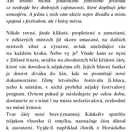
Ani letošní ročník jihlavského filmového festivalu
se neobejde bez drobných zajímavostí, které doplňují jeho
atmosféru. A jedna z nich vám ukáže nejen divadla a místa
spojená s festivalem, ale i krásy města.
Někde rovné, jinde klikaté, propletené a zamotané,
v některých místech již skoro smazané, na dalších
místech silné a výrazné, avšak následující vás
na každém kroku. Nebo vy je? Všude kam se nyní
v Jihlavě hnete, uvidíte na chodnících bílé křídové čáry,
které vás dovedou k nějakému cíli. Jejich hlavní funkcí
je dovést diváka do kin, kde se promítají nové
dokumentární filmy letošního festivalu Ji.hlava,
nebo k místům, v nichž probíhá nějaký festivalový
program. Ovšem pokud je následujete po celou dobu,
dostanete se s nimi i na místa nefestivalová, rozhodně
ne méně krásná.
Tvar čáry není bezvýznamný. Kdekoliv spatříte
nějakou vlnovku či smyčku, naznačuje čára důvod
k zastavení. Vyjde-li například člověk z Horáckého