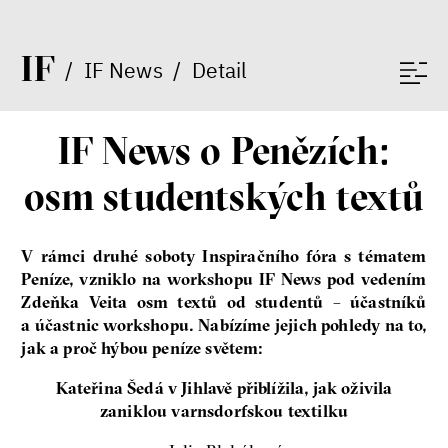
I
F
/
IF News
/
Detail
IF News o Penězích:
osm studentských textů
V rámci druhé soboty Inspiračního fóra s tématem
Peníze, vzniklo na workshopu IF News pod vedením
Zdeňka Veita osm textů od studentů – účastníků
a účastnic workshopu. Nabízíme jejich pohledy na to,
jak a proč hýbou peníze světem:
Kateřina Šedá v Jihlavě přiblížila, jak oživila
zaniklou varnsdorfskou textilku