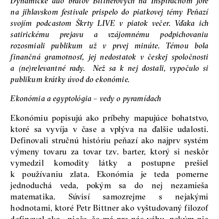
Dynamické duo bratov Bittnerových na Inšpiračnom fóre
na jihlavskom festivale prispelo do piatkovej témy Peňazí
svojím podcastom Škrty LIVE v piatok večer. Vďaka ich
satirickému prejavu a vzájomnému podpichovaniu
rozosmiali publikum už v prvej minúte. Témou bola
finančná gramotnosť, jej nedostatok v českej spoločnosti
a (ne)relevantné rady.
Než sa k nej dostali, vypočulo si
publikum krátky úvod do ekonómie.
Ekonómia a egyptológia – vedy o pyramídach
Ekonómiu popisujú ako príbehy mapujúce bohatstvo,
ktoré sa vyvíja v čase a vplýva na ďalšie udalosti.
Definovali stručnú históriu peňazí ako najprv systém
výmeny tovaru za tovar tzv. barter, ktorý si neskôr
vymedzil komodity látky a postupne prešiel
k používaniu zlata. Ekonómia je teda pomerne
jednoduchá veda, pokým sa do nej nezamieša
matematika. Súvisí samozrejme s nejakými
hodnotami, ktoré Petr Bittner ako vyštudovaný filozof