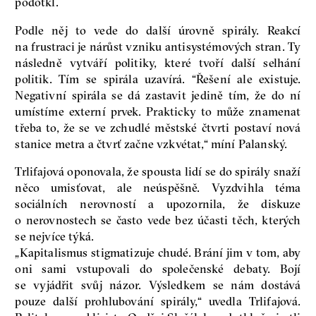
podotkl.
Podle něj to vede do další úrovně spirály. Reakcí
na frustraci je nárůst vzniku antisystémových stran. Ty
následně vytváří politiky, které tvoří další selhání
politik. Tím se spirála uzavírá. “Řešení ale existuje.
Negativní spirála se dá zastavit jedině tím, že do ní
umístíme externí prvek. Prakticky to může znamenat
třeba to, že se ve zchudlé městské čtvrti postaví nová
stanice metra a čtvrť začne vzkvétat,“ míní Palanský.
Trlifajová oponovala, že spousta lidí se do spirály snaží
něco umisťovat, ale neúspěšně. Vyzdvihla téma
sociálních nerovností a upozornila, že diskuze
o nerovnostech se často vede bez účasti těch, kterých
se nejvíce týká.
„Kapitalismus stigmatizuje chudé. Brání jim v tom, aby
oni sami vstupovali do společenské debaty. Bojí
se vyjádřit svůj názor. Výsledkem se nám dostává
pouze další prohlubování spirály,“ uvedla Trlifajová.