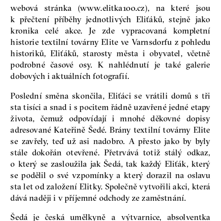
webová stránka (www.elitka100.cz), na které jsou
k přečtení příběhy jednotlivých Eliťáků, stejně jako
kronika celé akce. Je zde vypracovaná kompletní
historie textilní továrny Elite ve Varnsdorfu z pohledu
historiků, Eliťáků, starosty města i obyvatel, včetně
podrobné časové osy. K nahlédnutí je také galerie
dobových i aktuálních fotografií.
Poslední směna skončila, Eliťáci se vrátili domů s tři
sta tisíci a snad i s pocitem řádně uzavřené jedné etapy
života, čemuž odpovídají i mnohé děkovné dopisy
adresované Kateřině Šedé. Brány textilní továrny Elite
se zavřely, teď už asi nadobro. A přesto jako by byly
stále dokořán otevřené. Přetrvává totiž stálý odkaz,
o který se zasloužila jak Šedá, tak každý Eliťák, který
se podělil o své vzpomínky a který dorazil na oslavu
sta let od založení Elitky. Společně vytvořili akci, která
dává naději i v příjemné odchody ze zaměstnání.
Šedá je česká umělkyně a výtvarnice, absolventka