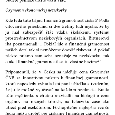
Oxymoron ekonomickej neziskovky
Kde teda túto bájnu finančnú gramotnosť získať? Podľa
citovaného prieskumu si dve tretiny ľudí myslia, že by
ju mal zabezpečiť štát vďaka školskému systému
prostredníctvom neziskových organizácií. Bittnerovci
iba poznamenali: ,, Pokiaľ ide o finančnú gramotnosť
našich detí, tak si nemôžeme dovoliť riskovať. A pokiaľ
niekto priamo sám seba označuje za neziskovku, tak
o akej finančné gramotnosti sa tu vlastne bavíme?“
Pripomenuli, že v Česku sa udeľuje cena Guvernéra
ČNB za inovatívny prístup k finančnej gramotnosti,
ktorú naposledy vyhrala istá pani učiteľka s tvrdením,
že ju je možné vyučovať na každom predmete. Bratia
túto myšlienku s chuťou rozviedli: na biológii o cene
orgánov na rôznych trhoch, na telocviku zase ako
utiecť pred exekútorom. Pochopiteľne najlepšia vec čo
ľudia môžu urobiť pre získanie finančnej gramotnosti,