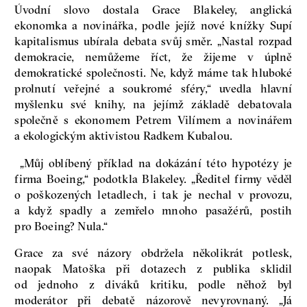
Úvodní slovo dostala Grace Blakeley, anglická
ekonomka a novinářka, podle jejíž nové knížky Supí
kapitalismus ubírala debata svůj směr. „Nastal rozpad
demokracie, nemůžeme říct, že žijeme v úplně
demokratické společnosti. Ne, když máme tak hluboké
prolnutí veřejné a soukromé sféry,“ uvedla hlavní
myšlenku své knihy, na jejímž základě debatovala
společně s ekonomem Petrem Vilímem a novinářem
a ekologickým aktivistou Radkem Kubalou.
„Můj oblíbený příklad na dokázání této hypotézy je
firma Boeing,“ podotkla Blakeley. „Ředitel firmy věděl
o poškozených letadlech, i tak je nechal v provozu,
a když spadly a zemřelo mnoho pasažérů, postih
pro Boeing? Nula.“
Grace za své názory obdržela několikrát potlesk,
naopak Matoška při dotazech z publika sklidil
od jednoho z diváků kritiku, podle něhož byl
moderátor při debatě názorově nevyrovnaný. „Já