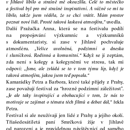
v Jihlavě líbilo a strašně mě okouzlila. Celé to městečko
a festival byl pro mě strašně inspirativní. A vážně se mi tu
líbilo, takže jsem věděla, že se chci vrátit. Mám prostor
poznat nové lidi. Prostě taková laskavá atmosféra,“
uvedla.
Další Pražačka Anna, která se na festivalu podílí
na propojování výzkumnic a výzkumníků
s dokumentaristy, si zase v Jihlavě pochvaluje
atmosféru.
„Velice uvolněná, podzimní a dneska
i sluníčková. Rodinná a komunitní.“
Když se jí zeptám,
zda není s kolegy a kolegyněmi ve stresu, tak mi
odpoví:
„Jsme, ale zvládá se to v tom týmu líp, když je
taková atmosféra, jakou jsem teď popsala.“
Kamarádky Petra a Barbora, které také přijely z Prahy,
zase považují festival za “hrozně podzimní záležitost”.
„Je ale taky inspirující a obohacující v tom, že nás to
motivuje se zajímat o témata těch filmů a debat dál,“
řekla
Petra.
Festival si ale neužívají jen lidé z Prahy a jejího okolí.
Třiašedesátiletá paní Smrčková žije v Jihlavě
od narození a je pravidelnou návštěvnicí od samého