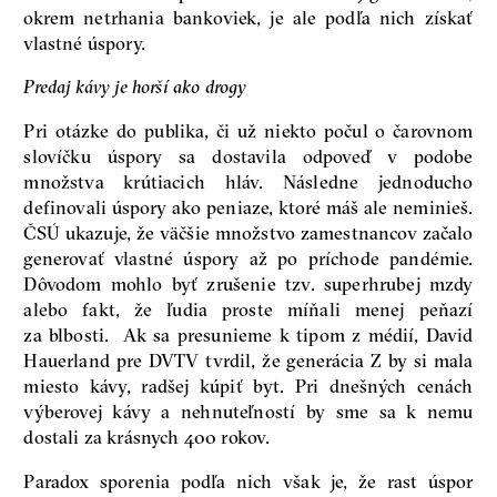
okrem netrhania bankoviek, je ale podľa nich získať
vlastné úspory.
Predaj kávy je horší ako drogy
Pri otázke do publika, či už niekto počul o čarovnom
slovíčku úspory sa dostavila odpoveď v podobe
množstva krútiacich hláv. Následne jednoducho
definovali úspory ako peniaze, ktoré máš ale neminieš.
ČSÚ ukazuje, že väčšie množstvo zamestnancov začalo
generovať vlastné úspory až po príchode pandémie.
Dôvodom mohlo byť zrušenie tzv. superhrubej mzdy
alebo fakt, že ľudia proste míňali menej peňazí
za blbosti. Ak sa presunieme k tipom z médií, David
Hauerland pre DVTV tvrdil, že generácia Z by si mala
miesto kávy, radšej kúpiť byt. Pri dnešných cenách
výberovej kávy a nehnuteľností by sme sa k nemu
dostali za krásnych 400 rokov.
Paradox sporenia podľa nich však je, že rast úspor