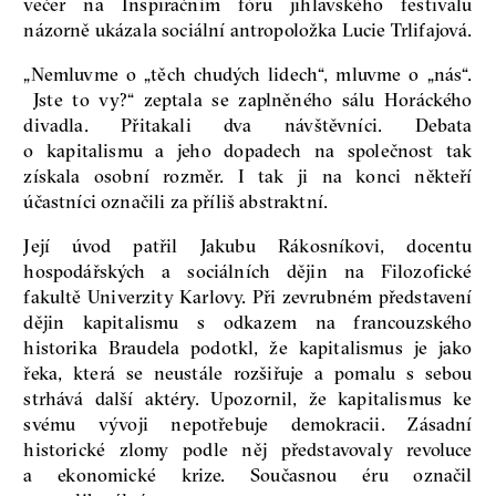
večer na Inspiračním fóru jihlavského festivalu
názorně ukázala sociální antropoložka Lucie Trlifajová.
„Nemluvme o „těch chudých lidech“, mluvme o „nás“.
Jste to vy?“ zeptala se zaplněného sálu Horáckého
divadla. Přitakali dva návštěvníci. Debata
o kapitalismu a jeho dopadech na společnost tak
získala osobní rozměr. I tak ji na konci někteří
účastníci označili za příliš abstraktní.
Její úvod patřil Jakubu Rákosníkovi, docentu
hospodářských a sociálních dějin na Filozofické
fakultě Univerzity Karlovy. Při zevrubném představení
dějin kapitalismu s odkazem na francouzského
historika Braudela podotkl, že kapitalismus je jako
řeka, která se neustále rozšiřuje a pomalu s sebou
strhává další aktéry. Upozornil, že kapitalismus ke
svému vývoji nepotřebuje demokracii. Zásadní
historické zlomy podle něj představovaly revoluce
a ekonomické krize. Současnou éru označil