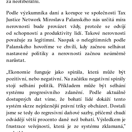
za neoliberální.
Podle výzkumníka daní a korupce ve společnosti Tax
Justice Network Miroslava Palanského nás určitá míra
nerovnosti bude provázet vždy, protože se odvíjí
od schopností a produktivity lidí. Takové nerovnosti
považuje za legitimní. Naopak o nelegitimních podle
Palanského hovoříme ve chvíli, kdy začnou selhávat
nastavené politiky a nerovnosti začnou neúměrně
narůstat.
„Ekonomie funguje jako spirála, která může být
pozitivní, nebo negativní. Na začátku negativní spirály
stojí selhání politik. Příkladem může být selhání
systému progresivního zdanění. Podle aktuálně
dostupných dat víme, že bohatí lidé dokáží tento
systém skrze nejrůznější právní triky obcházet. Dostali
jsme se tedy do regresivní daňové sazby, přičemž chudí
odvádějí větší procento daně než bohatí. Výsledkem je
frustrace veřejnosti, která je ze systému zklamaná,”