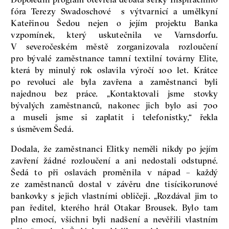
fóra Terezy Swadoschové s výtvarnicí a umělkyní
Kateřinou Šedou nejen o jejím projektu Banka
vzpomínek, který uskutečnila ve Varnsdorfu.
V severočeském městě zorganizovala rozloučení
pro bývalé zaměstnance tamní textilní továrny Elite,
která by minulý rok oslavila výročí 100 let. Krátce
po revoluci ale byla zavřena a zaměstnanci byli
najednou bez práce. „Kontaktovali jsme stovky
bývalých zaměstnanců, nakonec jich bylo asi 700
a museli jsme si zaplatit i telefonistky,“ řekla
s úsměvem Šedá.
Dodala, že zaměstnanci Elitky neměli nikdy po jejím
zavření žádné rozloučení a ani nedostali odstupné.
Šedá to při oslavách proměnila v nápad – každý
ze zaměstnanců dostal v závěru dne tisícikorunové
bankovky s jejich vlastními obličeji. „Rozdával jim to
pan ředitel, kterého hrál Otakar Brousek. Bylo tam
plno emocí, všichni byli nadšení a nevěřili vlastním