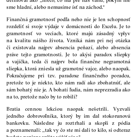
definoval ako ,,niečo, čo má pre nás váhu, pokým nie
sme hladní, alebo nemusíme ísť na záchod.“
Finančná gramotnosť podľa neho nie je len schopnosť
rozdeliť si svoje výdaje v domácnosti do Excelu. Je to
gramotnosť vo veciach, ktoré majú zásadný vplyv
na kvalitu nášho života. Vzniká nám pri nej otázka
či existovala najprv absencia peňazí, alebo absencia
práve tejto gramotnosti. Je to akýsi paradox sliepky
a vajíčka, teda či najprv bola finančne negramotná
sliepka, ktorá zniesla už gramotné vajce, alebo naopak.
Pokračujeme pri tzv. paradoxe finančného poradcu,
pretože to je niekto, kto nám radí ako zbohatnúť, ale
sám bohatý nie je. A bohatí ľudia, nám neprezradia ako
na to, pretože načo by to robili?
Bratia cennou lekciou naopak nešetrili. Vyzvali
jedného dobrovoľníka, ktorý by im dal stokorunovú
bankovku. Následne ju roztrhali a skopli z pódia
a poznamenali: ,,tak vy čo ste mi dali to kilo, si odteraz
budete peniaze určite vážiť viac.“