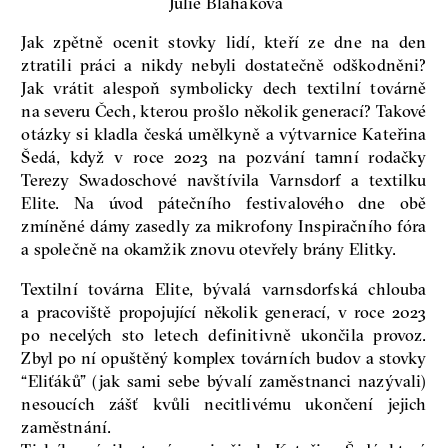
Julie Blaháková
Jak zpětně ocenit stovky lidí, kteří ze dne na den
ztratili práci a nikdy nebyli dostatečně odškodněni?
Jak vrátit alespoň symbolicky dech textilní továrně
na severu Čech, kterou prošlo několik generací? Takové
otázky si kladla česká umělkyně a výtvarnice Kateřina
Šedá, když v roce 2023 na pozvání tamní rodačky
Terezy Swadoschové navštívila Varnsdorf a textilku
Elite. Na úvod pátečního festivalového dne obě
zmíněné dámy zasedly za mikrofony Inspiračního fóra
a společně na okamžik znovu otevřely brány Elitky.
Textilní továrna Elite, bývalá varnsdorfská chlouba
a pracoviště propojující několik generací, v roce 2023
po necelých sto letech definitivně ukončila provoz.
Zbyl po ní opuštěný komplex továrních budov a stovky
“Eliťáků” (jak sami sebe bývalí zaměstnanci nazývali)
nesoucích zášť kvůli necitlivému ukončení jejich
zaměstnání.