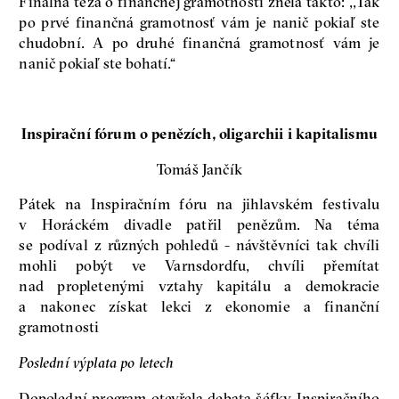
Finálna téza o finančnej gramotnosti znela takto: ,,Tak
po prvé finančná gramotnosť vám je nanič pokiaľ ste
chudobní. A po druhé finančná gramotnosť vám je
nanič pokiaľ ste bohatí.“
Inspirační fórum o penězích, oligarchii i kapitalismu
Tomáš Jančík
Pátek na Inspiračním fóru na jihlavském festivalu
v Horáckém divadle patřil penězům. Na téma
se podíval z různých pohledů - návštěvníci tak chvíli
mohli pobýt ve Varnsdordfu, chvíli přemítat
nad propletenými vztahy kapitálu a demokracie
a nakonec získat lekci z ekonomie a finanční
gramotnosti
Poslední výplata po letech
Dopolední program otevřela debata šéfky Inspiračního