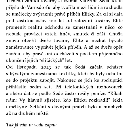
Tichého zániku továrny si všimla Kateřina Šedá, která
přijela do Varnsdorfu, aby tvořila mezi lidmi a rozhodla
se umělecky zvýraznit právě příběh Elitky. Za cíl si dala
pod záštitou oslav 100 let od založení továrny Elite
proměnit realitu odchodu ze zaměstnání v něco, co
nebude provázet vztek, hněv, smutek či zášť. Chtěla
znovu otevřít dveře továrny Elite a nechat bývalé
zaměstnance vyprávět jejich příběh. A až se dveře opět
zavřou, aby právě oni odcházeli s pocitem příjemného
ukončení jejich “eliťáckých” let.
Od listopadu 2023 se tak Šedá začala scházet
s bývalými zaměstnanci textilky, kteří by byly ochotni
se do projektu zapojit. Nakonec se jich ke spolupráci
přihlásilo sedm set. Při telefonických rozhovorech
a sběru dat se podle Šedé často řešily peníze. “Říkali
nám: Vy hlavně zjistěte, kdo Elitku rozkradl!” řekla
umělkyně. Setkání s dávnými přáteli bylo u mnohých
až na druhém místě.
Tak já vám tu vodu zapnu