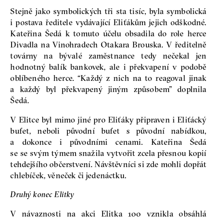
Stejně jako symbolických tři sta tisíc, byla symbolická
i postava ředitele vydávající Eliťákům jejich odškodné.
Kateřina Šedá k tomuto účelu obsadila do role herce
Divadla na Vinohradech Otakara Brouska. V ředitelně
továrny na bývalé zaměstnance tedy nečekal jen
hodnotný balík bankovek, ale i překvapení v podobě
oblíbeného herce. “Každý z nich na to reagoval jinak
a každý byl překvapený jiným způsobem” doplnila
Šedá.
V Elitce byl mimo jiné pro Eliťáky připraven i Eliťácký
bufet, neboli původní bufet s původní nabídkou,
a dokonce i původními cenami. Kateřina Šedá
se se svým týmem snažila vytvořit zcela přesnou kopií
tehdejšího občerstvení. Návštěvníci si zde mohli dopřát
chlebíček, věneček či jedenáctku.
Druhý konec Elitky
V návaznosti na akci Elitka 100 vznikla obsáhlá