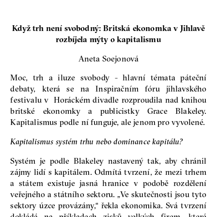
Když trh není svobodný: Britská ekonomka v Jihlavě
rozbíjela mýty o kapitalismu
Aneta Soejonová
Moc, trh a iluze svobody - hlavní témata páteční
debaty, která se na Inspiračním fóru jihlavského
festivalu v Horáckém divadle rozproudila nad knihou
britské ekonomky a publicistky Grace Blakeley.
Kapitalismus podle ní funguje, ale jenom pro vyvolené.
Kapitalismus systém trhu nebo dominance kapitálu?
Systém je podle Blakeley nastavený tak, aby chránil
zájmy lidí s kapitálem. Odmítá tvrzení, že mezi trhem
a státem existuje jasná hranice v podobě rozdělení
veřejného a státního sektoru. „Ve skutečnosti jsou tyto
sektory úzce provázány,“ řekla ekonomika. Svá tvrzení
dokládá na příkladech zisků velkých firem, které