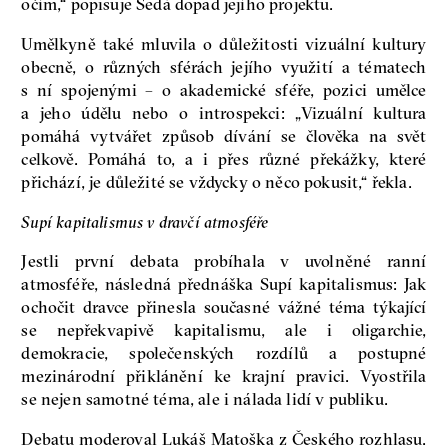
očím,“ popisuje Šedá dopad jejího projektu.
Umělkyně také mluvila o důležitosti vizuální kultury
obecně, o různých sférách jejího využití a tématech
s ní spojenými – o akademické sféře, pozici umělce
a jeho údělu nebo o introspekci: „Vizuální kultura
pomáhá vytvářet způsob dívání se člověka na svět
celkově. Pomáhá to, a i přes různé překážky, které
přichází, je důležité se vždycky o něco pokusit,“ řekla.
Supí kapitalismus v dravčí atmosféře
Jestli první debata probíhala v uvolněné ranní
atmosféře, následná přednáška Supí kapitalismus: Jak
ochočit dravce přinesla současné vážné téma týkající
se nepřekvapivě kapitalismu, ale i oligarchie,
demokracie, společenských rozdílů a postupné
mezinárodní přiklánění ke krajní pravici. Vyostřila
se nejen samotné téma, ale i nálada lidí v publiku.
Debatu moderoval Lukáš Matoška z Českého rozhlasu.