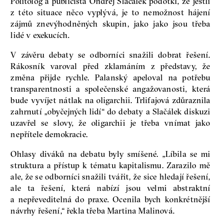
Politolog a publicista Ondřej Slačálek podotkl, že jestli
z této situace něco vyplývá, je to nemožnost hájení
zájmů znevýhodněných skupin, jako jako jsou třeba
lidé v exekucích.
V závěru debaty se odborníci snažili dobrat řešení.
Rákosník varoval před zklamáním z představy, že
změna přijde rychle. Palanský apeloval na potřebu
transparentnosti a společenské angažovanosti, která
bude vyvíjet nátlak na oligarchii. Trlifajová zdůraznila
zahrnutí „obyčejných lidí“ do debaty a Slačálek diskuzi
uzavřel se slovy, že oligarchii je třeba vnímat jako
nepřítele demokracie.
Ohlasy diváků na debatu byly smíšené. „Líbila se mi
struktura a přístup k tématu kapitalismu. Zarazilo mě
ale, že se odborníci snažili tvářit, že sice hledají řešení,
ale ta řešení, která nabízí jsou velmi abstraktní
a nepřeveditelná do praxe. Ocenila bych konkrétnější
návrhy řešení,“ řekla třeba Martina Malinová.