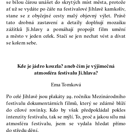
se bílou čárou unášet do skrytých míst města, protože
ať už se vydáte po čáře na festivalové Jihlavě kamkoliv,
stane se z obyčejné cesty malý objevný výlet. Právě
tato drobná zastavení a detaily doplňují mozaiku
zážitků Ji.hlavy a pomáhají propojit film umění
a město v jeden celek. Stačí se jen nechat vést a dívat
se kolem sebe.
Kde je jádro kouzla? aneb čím je výjimečná
atmosféra festivalu Ji.hlava?
Ema Tomková
Po celé Jihlavě jsou plakáty 29. ročníku Mezinárodního
festivalu dokumentárních filmů, který se zdárně blíží
do cílové rovinky. Kdo by však předpokládal pokles
intenzity festivalu, tak se mýlí. To, proč a jakou sílu má
atmosféra festivalu, jsem se vydala hledat přímo
do středu dění.