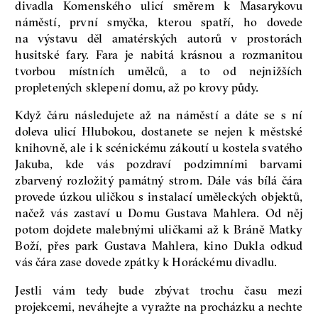
divadla Komenského ulicí směrem k Masarykovu
náměstí, první smyčka, kterou spatří, ho dovede
na výstavu děl amatérských autorů v prostorách
husitské fary. Fara je nabitá krásnou a rozmanitou
tvorbou místních umělců, a to od nejnižších
propletených sklepení domu, až po krovy půdy.
Když čáru následujete až na náměstí a dáte se s ní
doleva ulicí Hlubokou, dostanete se nejen k městské
knihovně, ale i k scénickému zákoutí u kostela svatého
Jakuba, kde vás pozdraví podzimními barvami
zbarvený rozložitý památný strom. Dále vás bílá čára
provede úzkou uličkou s instalací uměleckých objektů,
načež vás zastaví u Domu Gustava Mahlera. Od něj
potom dojdete malebnými uličkami až k Bráně Matky
Boží, přes park Gustava Mahlera, kino Dukla odkud
vás čára zase dovede zpátky k Horáckému divadlu.
Jestli vám tedy bude zbývat trochu času mezi
projekcemi, neváhejte a vyražte na procházku a nechte