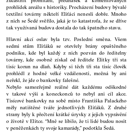
zúčastnit promítání, přednášek a komentovaných
prohlídek areálu s historiky. Procházení budovy bývalé
textilní továrny někteří Eliťáci nenesli dobře. Mnoho
z nich se Šedé svěřilo, jaká je to katastrofa, že se dříve
tak využívaná budova dostala do tak špatného stavu.
Hlavní akcí oslav byla tzv. Poslední směna. Všem
sedmi stům Eliťáků se otevřely brány opuštěného
podniku, kde byl každý z nich pozván do ředitelny
továrny, kde osobně získal od ředitele Elitky tři sta
tisíc korun na dlaň. Kdyby si těch tři sta tisíc člověk
prohlédl z hodně velké vzdálenosti, možná by ani
neřekl, že jde o bankovky falešné.
Nebylo samozřejmě reálné dát každému odškodné
v takové výši a koneckonců to nebyl ani cíl akce.
Tisícové bankovky na sobě místo Františka Palackého
měly natištěné tváře jednotlivých Eliťáků. Z druhé
strany byly k přečtení krátké úryvky z jejich vyprávění
o životě v Elitce. “Mně se líbilo, že ti lidé budou nosit
v peněženkách ty svoje kamarády,” podotkla Šedá.