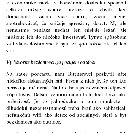
v ekonomike môže v konečnom dôsledku spôsobiť
celkovo nižšie úspory, pretože vo chvíli, keď
domácnosti začnú viac sporiť, začnú menej
spotrebovávať, čo znižuje agregátny dopyt. My ale
nemusíme peniaze nechať len niekde ležať, ale
môžeme ich do niečoho investovať. Týmto spôsobom
sa teda nedostaneme k bytu za 400 rokov, ale už len
300.
Vy hovoríte bezdomovci, ja počujem outdoor
Na záver podcastu nám Bittnerovci poskytli ešte
niekoľko riskantných rád. Prvou z nich je, že ten kto
neriskuje, nič nemá. Na toto bola jednoznačná odpoveď
kúpa losov. Ďalšou cennou radou bolo brať krízu ako
príležitosť. Je to jednoducho o tom mindsete –
dlhodobú nezamestnanosť treba brať ako sabbatical,
nefunkčnú wifi ako detox od sociálnych sietí a byť
bez domova ako outdoor.