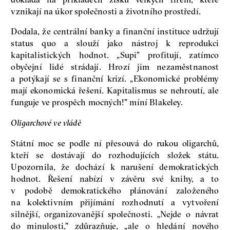
vznikají na úkor společnosti a životního prostředí.
Dodala, že centrální banky a finanční instituce udržují
status quo a slouží jako nástroj k reprodukci
kapitalistických hodnot. „Supi” profitují, zatímco
obyčejní lidé strádají. Hrozí jim nezaměstnanost
a potýkají se s finanční krizí. „Ekonomické problémy
mají ekonomická řešení. Kapitalismus se nehroutí, ale
funguje ve prospěch mocných!" míní Blakeley.
Oligarchové ve vládě
Státní moc se podle ní přesouvá do rukou oligarchů,
kteří se dostávají do rozhodujících složek státu.
Upozornila, že dochází k narušení demokratických
hodnot. Řešení nabízí v závěru své knihy, a to
v podobě demokratického plánování založeného
na kolektivním přijímání rozhodnutí a vytvoření
silnější, organizovanější společnosti. „Nejde o návrat
do minulosti," zdůrazňuje, „ale o hledání nového