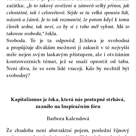
začátku.
„Je to takový osvěžení a zároveň velký přínos, jak
celostátně, tak i celosvětově. Sejde se tu velká spousta lidí,
názorů a žánrů. Je to tak rozmanité, že potom když k tomu
člověk sedne, tak neví, co by si z toho měl vybrat. Má to
takovou svobodu,“
řekla.
Svoboda. To je ta odpověď. Ji.hlava je svobodná
a propůjčuje divákům možnost ji zakusit v té nejvyšší
míře nejen svým laskavým přístupem, ale i otvíráním
kontroverzních témat, jež se snaží oprostit od tabu.
Není divu, že se sem lidé vracejí. Kdo by nechtěl být
svobodný?
Kapitalismus je řeka, která nás postupně strhává,
zaznělo na Inspiračním fóru
Barbora Kalendová
Že chudoba není abstraktní pojem, poslední říjnový