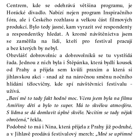
Centrem, kde se odehrává většina programu, je
Horácké divadlo. Nabízí nejen program Inspiračního
fóra, ale i Českého rozhlasu a velkou část filmových
produkcí. Bylo tedy jasné, kam vyrazit své respondenty
a respondentky hledat. A kromě návštěnictva jsem
se zaměřila na lidi, kteří pro festival pracují
a bez kterých by nebyl.
Obzvlášť dobrovolnic a dobrovolníků se tu vystřídá
řada. Jednou z nich byla i Štěpánka, která bydlí kousek
od Prahy a přijela sem kvůli praxím a která si
jihlavskou akci - snad až na náročnou směnu nočního
hlídání tělocvičny, kde spí návštěvníci festivalu -
užívá.
„Baví mě to tady fakt hodně moc. Včera jsem byla na filmu
Amiřiny děti a bylo to super. Má to skvělou atmosféru.
S lidma se dá domluvit úplně skvěle. Necítím se tady nějak
ohrožená,“
řekla.
Podobně to má i Nina, která přijela z Prahy již podruhé,
a v Jihlavě prodává festivalový merch:
„Mně se upřímně