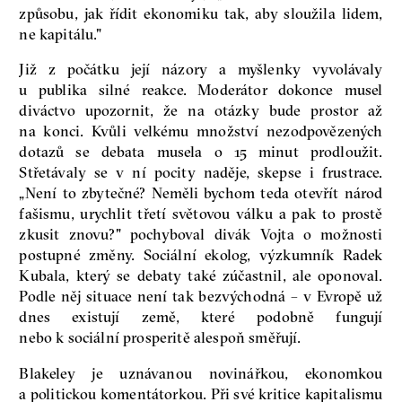
způsobu, jak řídit ekonomiku tak, aby sloužila lidem,
ne kapitálu."
Již z počátku její názory a myšlenky vyvolávaly
u publika silné reakce. Moderátor dokonce musel
diváctvo upozornit, že na otázky bude prostor až
na konci. Kvůli velkému množství nezodpovězených
dotazů se debata musela o 15 minut prodloužit.
Střetávaly se v ní pocity naděje, skepse i frustrace.
„Není to zbytečné? Neměli bychom teda otevřít národ
fašismu, urychlit třetí světovou válku a pak to prostě
zkusit znovu?" pochyboval divák Vojta o možnosti
postupné změny. Sociální ekolog, výzkumník Radek
Kubala, který se debaty také zúčastnil, ale oponoval.
Podle něj situace není tak bezvýchodná – v Evropě už
dnes existují země, které podobně fungují
nebo k sociální prosperitě alespoň směřují.
Blakeley je uznávanou novinářkou, ekonomkou
a politickou komentátorkou. Při své kritice kapitalismu