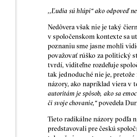
,,Ľudia sú hlúpi“ ako odpoveď ne
Nedôvera však nie je taký čier
v spoločenskom kontexte sa utv
poznaniu sme jasne mohli vidi
považovať rúško za politický 
tvrdí, viditeľne rozdeľuje spol
tak jednoduché nie je, pretože
názory, ako napríklad viera v t
autoritám je spôsob, ako sa emoc
či svoje chovanie,“
povedela Dur
Tieto radikálne názory podľa n
predstavovali pre českú spoloč