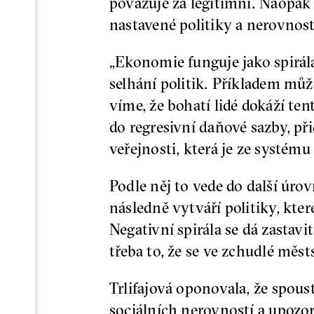
považuje za legitimní. Naopak
nastavené politiky a nerovnos
„Ekonomie funguje jako spirála
selhání politik. Příkladem mů
víme, že bohatí lidé dokáží ten
do regresivní daňové sazby, př
veřejnosti, která je ze systém
Podle něj to vede do další úrov
následně vytváří politiky, které
Negativní spirála se dá zastav
třeba to, že se ve zchudlé měst
Trlifajová oponovala, že spous
sociálních nerovností a upozor