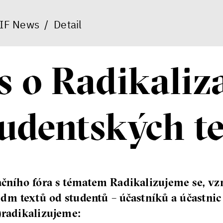
IF News
/
Detail
s o Radikaliz
tudentských t
ačního fóra s tématem Radikalizujeme se, v
dm textů od studentů – účastníků a účastnic
e)radikalizujeme: