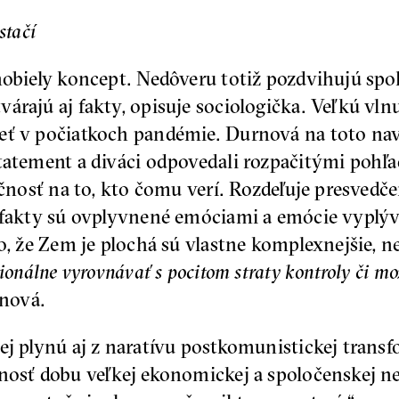
stačí
nobiely koncept. Nedôveru totiž pozdvihujú spo
árajú aj fakty, opisuje sociologička. Veľkú vl
eť v počiatkoch pandémie. Durnová na toto na
statement a diváci odpovedali rozpačitými pohľ
očnosť na to, kto čomu verí. Rozdeľuje presvedče
 fakty sú ovplyvnené emóciami a emócie vyplýva
o, že Zem je plochá sú vlastne komplexnejšie, n
ionálne vyrovnávať s pocitom straty kontroly či mo
nová.
ej plynú aj z naratívu postkomunistickej transf
nosť dobu veľkej ekonomickej a spoločenskej neis