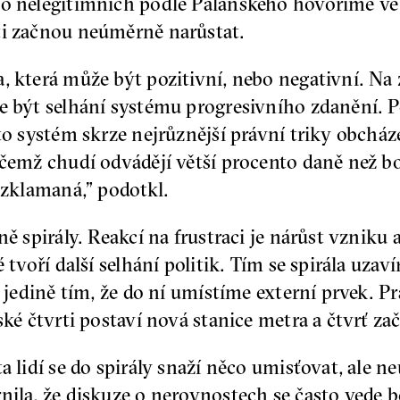
 o nelegitimních podle Palanského hovoříme ve 
ti začnou neúměrně narůstat.
, která může být pozitivní, nebo negativní. Na z
že být selhání systému progresivního zdanění. 
to systém skrze nejrůznější právní triky obcház
ičemž chudí odvádějí větší procento daně než bo
u zklamaná,” podotkl.
ně spirály. Reakcí na frustraci je nárůst vznik
 tvoří další selhání politik. Tím se spirála uzavír
it jedině tím, že do ní umístíme externí prvek.
ské čtvrti postaví nová stanice metra a čtvrť za
ta lidí se do spirály snaží něco umisťovat, ale 
nila, že diskuze o nerovnostech se často vede b