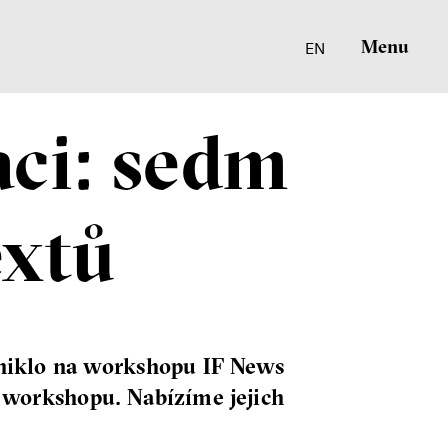
Menu
EN
aci: sedm
extů
zniklo na workshopu IF News
 workshopu. Nabízíme jejich