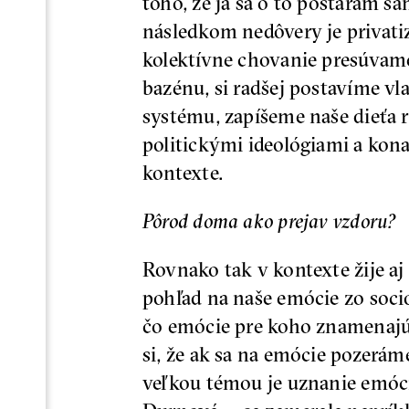
toho, že ja sa o to postarám s
následkom nedôvery je privatiz
kolektívne chovanie presúvame
bazénu, si radšej postavíme v
systému, zapíšeme naše dieťa r
politickými ideológiami a kon
kontexte.
Pôrod doma ako prejav vzdoru?
Rovnako tak v kontexte žije 
pohľad na naše emócie zo soci
čo emócie pre koho znamenajú,
si, že ak sa na emócie pozerám
veľkou témou je uznanie emócií