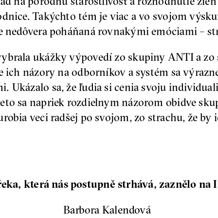
 na pôrodnú starostlivosť a rozhodnutie žien
dnice. Takýchto tém je viac a vo svojom výskum
 je nedôvera poháňaná rovnakými emóciami – s
vybrala ukážky výpovedí zo skupiny ANTI a zo
e ich názory na odborníkov a systém sa výrazne 
Ukázalo sa, že ľudia si cenia svoju individuali
eto sa napriek rozdielnym názorom obidve skupi
robia veci radšej po svojom, zo strachu, že by
řeka, která nás postupně strhává, zaznělo na 
Barbora Kalendová