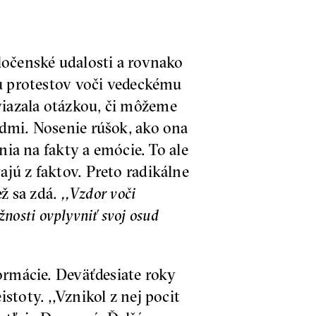
ločenské udalosti a rovnako
nu protestov voči vedeckému
viazala otázkou, či môžeme
admi. Nosenie rúšok, ako ona
nia na fakty a emócie. To ale
jú z faktov. Preto radikálne
ež sa zdá.
,,Vzdor voči
žnosti ovplyvniť svoj osud
ormácie. Deväťdesiate roky
toty. ,,Vznikol z nej pocit