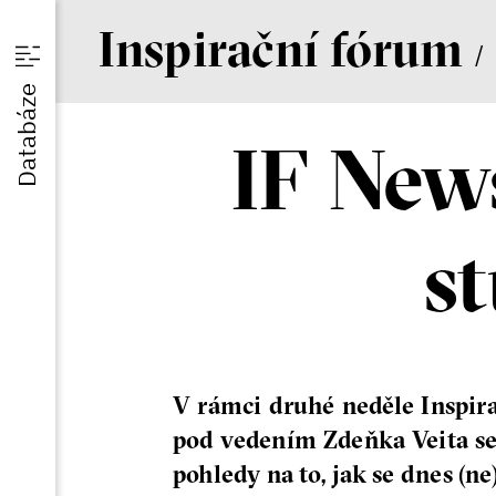
I
nspirační
f
órum
/
u
Databáze
IF New
am
s
V rámci druhé neděle Inspir
pod vedením Zdeňka Veita se
pohledy na to, jak se dnes (n