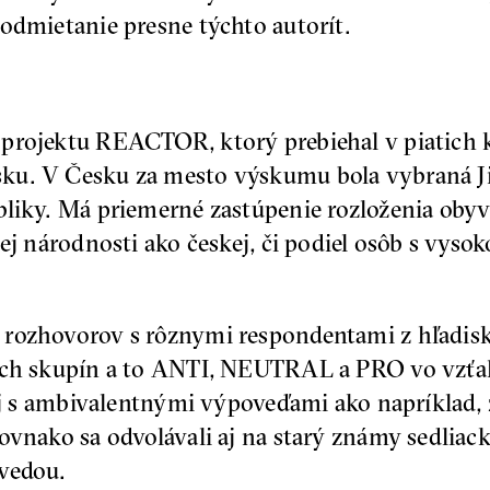
odmietanie presne týchto autorít.
projektu REACTOR, ktorý prebiehal v piatich kr
ku. V Česku za mesto výskumu bola vybraná Jih
liky. Má priemerné zastúpenie rozloženia obyva
nej národnosti ako českej, či podiel osôb s vys
rozhovorov s rôznymi respondentami z hľadiska 
och skupín a to ANTI, NEUTRAL a PRO vo vzťah
 aj s ambivalentnými výpoveďami ako napríklad, 
Rovnako sa odvolávali aj na starý známy sedlia
 vedou.