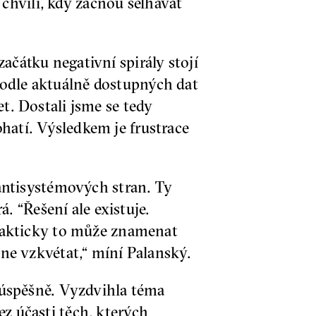
chvíli, kdy začnou selhávat
ačátku negativní spirály stojí
Podle aktuálně dostupných dat
et. Dostali jsme se tedy
hatí. Výsledkem je frustrace
u antisystémových stran. Ty
á. “Řešení ale existuje.
 Prakticky to může znamenat
čne vzkvétat,“ míní Palanský.
neúspěšně. Vyzdvihla téma
ez účasti těch, kterých