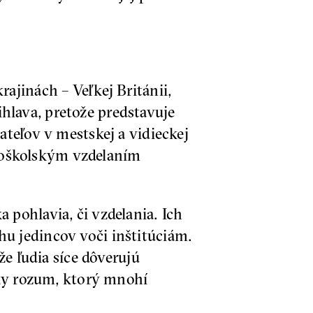
ajinách – Veľkej Británii,
lava, pretože predstavuje
teľov v mestskej a vidieckej
okoškolským vzdelaním
pohlavia, či vzdelania. Ich
u jedincov voči inštitúciám.
že ľudia síce dôverujú
cky rozum, ktorý mnohí