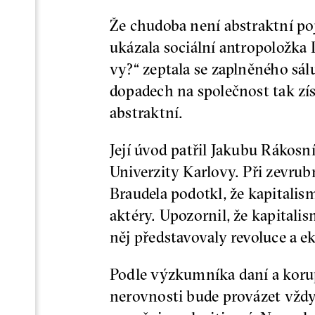
Že chudoba není abstraktní poj
ukázala sociální antropoložka L
vy?“ zeptala se zaplněného sál
dopadech na společnost tak získ
abstraktní.
Její úvod patřil Jakubu Rákosn
Univerzity Karlovy. Při zevru
Braudela podotkl, že kapitalism
aktéry. Upozornil, že kapital
něj představovaly revoluce a e
Podle výzkumníka daní a korup
nerovnosti bude provázet vždy,