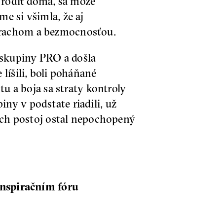
 rodiť doma, sa môže
e si všimla, že aj
trachom a bezmocnosťou.
 skupiny PRO a došla
líšili, boli poháňané
tu a boja sa straty kontroly
ny v podstate riadili, už
 ich postoj ostal nepochopený
Inspiračním fóru