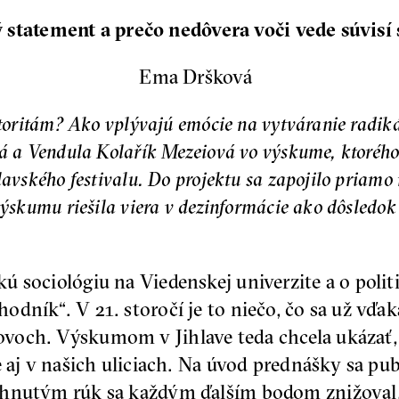
ý statement a prečo nedôvera voči vede súvis
Ema Dršková
toritám? Ako vplývajú emócie na vytváranie radiká
á a Vendula Kolařík Mezeiová vo výskume, ktorého 
avského festivalu. Do projektu sa zapojilo priamo 
výskumu riešila viera v dezinformácie ako dôsledo
 sociológiu na Viedenskej univerzite a o politi
odník“. V 21. storočí je to niečo, čo sa už vď
och. Výskumom v Jihlave teda chcela ukázať, ž
 aj v našich uliciach. Na úvod prednášky sa publ
hnutým rúk sa každým ďalším bodom znižoval, č