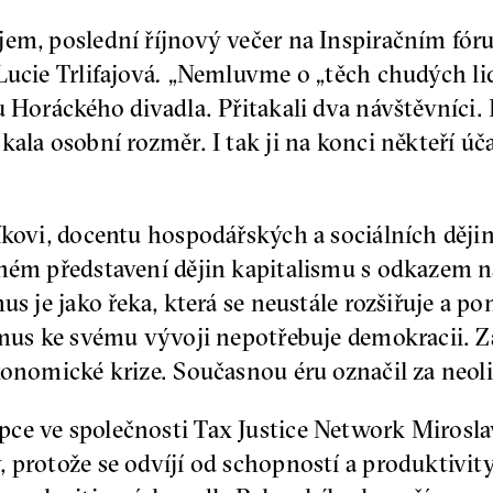
em, poslední říjnový večer na Inspiračním fóru
ucie Trlifajová
.
„Nemluvme o „těch chudých lid
u Horáckého divadla. Přitakali dva návštěvníci.
ala osobní rozměr. I tak ji na konci někteří účas
íkovi, docentu hospodářských a sociálních dějin
bném představení dějin kapitalismu s odkazem n
us je jako řeka, která se neustále rozšiřuje a po
ismus ke svému vývoji nepotřebuje demokracii. Z
konomické krize. Současnou éru označil za neol
ce ve společnosti Tax Justice Network Mirosla
 protože se odvíjí od schopností a produktivity