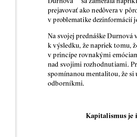
Durnová sa zamerala napríklad
prejavovať ako nedôvera v pôro
v problematike dezinformácií
Na svojej prednáške Durnová 
k výsledku, že napriek tomu, ž
v princípe rovnakými emóciami. 
nad svojimi rozhodnutiami. Pr
spomínanou mentalitou, že si u
odborníkmi.
Kapitalismus je 