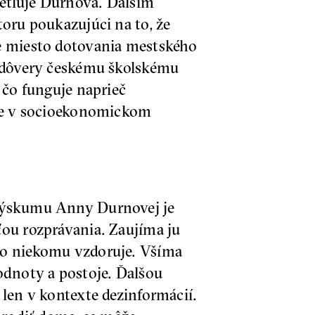
vetľuje Durnová. Ďalším
toru poukazujúci na to, že
že miesto dotovania mestského
nedôvery českému školskému
 čo funguje naprieč
uje v socioekonomickom
 výskumu Anny Durnovej je
ťou rozprávania. Zaujíma ju
to niekomu vzdoruje. Všíma
odnoty a postoje. Ďalšou
 len v kontexte dezinformácií.