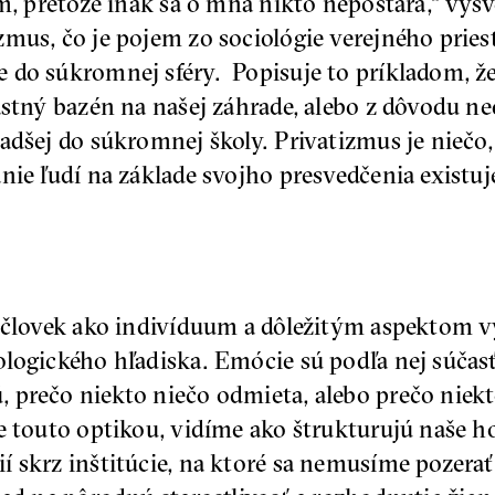
ám, pretože inak sa o mňa nikto nepostará,“ vys
mus, čo je pojem zo sociológie verejného pries
 do súkromnej sféry. Popisuje to príkladom, 
lastný bazén na našej záhrade, alebo z dôvodu 
adšej do súkromnej školy. Privatizmus je niečo,
anie ľudí na základe svojho presvedčenia exist
aj človek ako indivíduum a dôležitým aspektom
ologického hľadiska. Emócie sú podľa nej súčas
 prečo niekto niečo odmieta, alebo prečo niek
e touto optikou, vidíme ako štrukturujú naše h
 skrz inštitúcie, na ktoré sa nemusíme pozerať