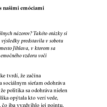
í s našimi emóciami
lnych názorov? Takéto otázky si
výsledky predstavila v sobotu
mesto Jihlava, v ktorom sa
k emočného vzdoru voči
ke tvrdí, že začína
aka sociálnym sieťam odohráva
e politika sa odohráva nielen
ika opýtala kto verí vede,
o iba vyzdvihlo jej pointu.