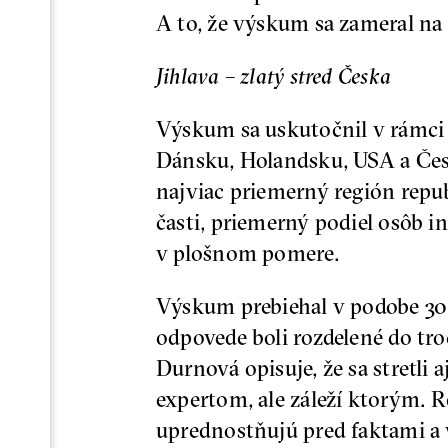
A to, že výskum sa zameral na 
Jihlava – zlatý stred Česka
Výskum sa uskutočnil v rámci 
Dánsku, Holandsku, USA a Čes
najviac priemerný región repub
časti, priemerný podiel osôb i
v plošnom pomere.
Výskum prebiehal v podobe 30 
odpovede boli rozdelené do tr
Durnová opisuje, že sa stretli
expertom, ale záleží ktorým. 
uprednostňujú pred faktami a