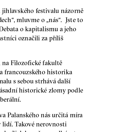
 jihlavského festivalu názorně
ech“, mluvme o „nás“. Jste to
 Debata o kapitalismu a jeho
tníci označili za příliš
 na Filozofické fakultě
a francouzského historika
malu s sebou strhává další
ásadní historické zlomy podle
iberální.
va Palanského nás určitá míra
 lidí. Takové nerovnosti