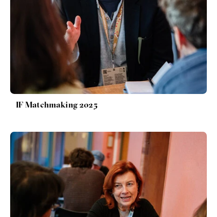
Filozofka
IF Matchmaking 2025
Seznamky, skinnyTok a nový
konzervatismus: mapa
současných vztahů a online
seznamek
Terézia Ferjančeková, Petr
Bittner
rozhovor
láska
technologie