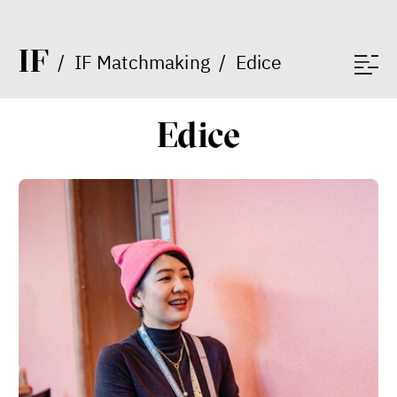
I
F
/
IF Matchmaking
/
Edice
peníze
ekonomika
Edice
Demokracie v limitech.
Jeffrey Winters o tom, jak
majetek oligarchů určuje
pravidla
Jeffrey A. Winters
Petr Bittner
peníze
demokracie