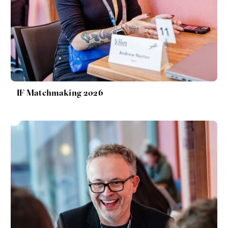
Nová pravidla
Jakub Rákosník
Ondřej Slačálek
Miroslav Palanský
Lucie Trlifajová
Kateřina Smejkalová
nerovnost
ekonomika
IF Matchmaking 2026
Fotogalerie IF 2025
Patricia Churchland