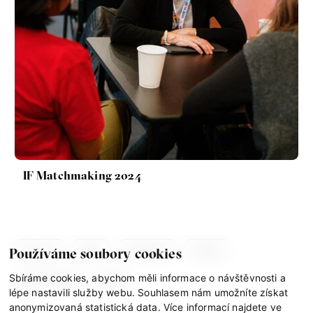
Nová pravidla – o světě
pro jedno procento
s Ondřejem Slačálkem,
Miroslavem Palanským,
Lucií Trlifajovou
a Jakubem Rákosníkem
Jakub Rákosník
Ondřej Slačálek
Miroslav Palanský
Lucie Trlifajová
IF Matchmaking 2024
Kateřina Smejkalová
Jsem radikál – Kdo je víc?
co je if
tým
kontakty
press
Používáme soubory cookies
Miloš Gregor
Jan Charvát
Sbíráme cookies, abychom měli informace o návštěvnosti a
partnerství
gdpr
Matouš Hrdina
lépe nastavili služby webu. Souhlasem nám umožníte získat
anonymizovaná statistická data. Více informací najdete ve
radikalizace
média