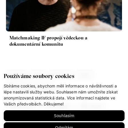
Matchmaking IF propojí vědeckou a
dokumentární komunitu
co je if
tým
kontakty
press
Používáme soubory cookies
Sbíráme cookies, abychom měli informace o návštěvnosti a
partnerství
gdpr
lépe nastavili služby webu. Souhlasem nám umožníte získat
anonymizovaná statistická data. Více informací najdete ve
Vašich předvolbách. Děkujeme!
facebook
instagram
youtube
Souhlasím
mastodon
Odmítám