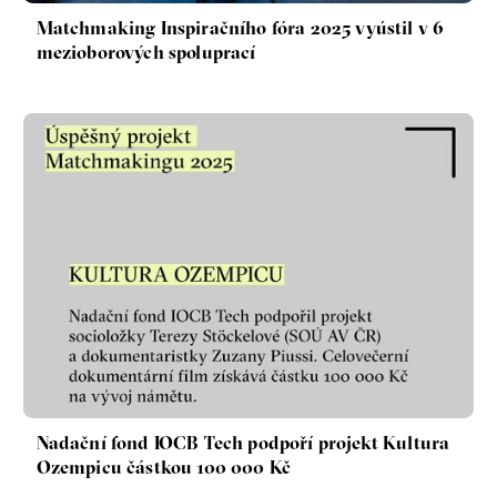
radikalizace
média
Matchmaking Inspiračního fóra 2025 vyústil v 6
sociální sítě
mezioborových spoluprací
Zobrazit více
Nadační fond IOCB Tech podpoří projekt Kultura
Ozempicu částkou 100 000 Kč