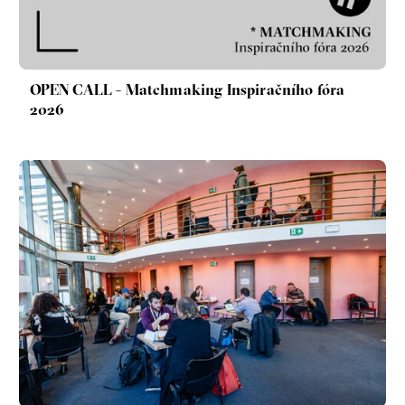
láska
technologie
Nová pravidla – o světě
pro jedno procento
OPEN CALL - Matchmaking Inspiračního fóra
s Ondřejem Slačálkem,
2026
Miroslavem Palanským,
Lucií Trlifajovou
a Jakubem Rákosníkem
Jakub Rákosník
Ondřej Slačálek
Miroslav Palanský
Lucie Trlifajová
Kateřina Smejkalová
Jsem radikál – Kdo je víc?
Miloš Gregor
Jan Charvát
Matouš Hrdina