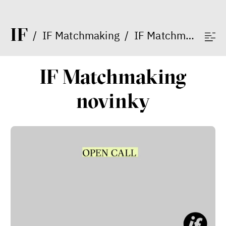
Patricia Churchland
Filozofka
I
F
/
IF Matchmaking
/
IF Matchmaking novinky
IF Matchmaking
novinky
Seznamky, skinnyTok a nový
konzervatismus: mapa
současných vztahů a online
seznamek
Terézia Ferjančeková, Petr
Bittner
rozhovor