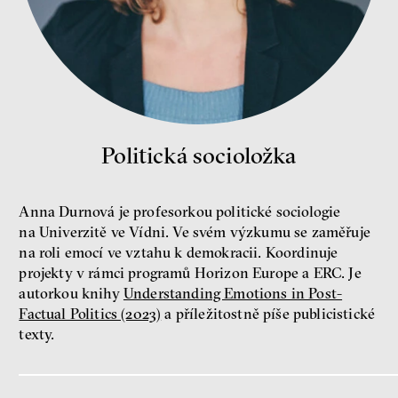
peníze
ekonomika
Politická socioložka
Demokracie v limitech.
Jeffrey Winters o tom, jak
majetek oligarchů určuje
Anna Durnová je profesorkou politické sociologie
pravidla
na Univerzitě ve Vídni. Ve svém výzkumu se zaměřuje
Jeffrey A. Winters
na roli emocí ve vztahu k demokracii. Koordinuje
Petr Bittner
projekty v rámci programů Horizon Europe a ERC. Je
autorkou knihy
Understanding Emotions in Post-
Factual Politics (2023)
a příležitostně píše publicistické
texty.
peníze
demokracie