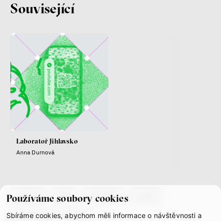
Související
Nová pravidla
Jakub Rákosník
Ondřej Slačálek
Miroslav Palanský
Lucie Trlifajová
Kateřina Smejkalová
nerovnost
ekonomika
Fotogalerie IF 2025
Laboratoř Jihlavsko
Anna Durnová
co je if
tým
kontakty
press
Používáme soubory cookies
Sbíráme cookies, abychom měli informace o návštěvnosti a
partnerství
gdpr
Patricia Churchland