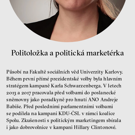
Bill McKibben
Environmentalista, spisovatel,
publicista
Politoložka a politická marketérka
Působí na Fakultě sociálních věd Univerzity Karlovy.
Během první přímé prezidentské volby byla hlavním
Nehrajeme o to, jaké peníze
budeme mít, ale čí budou, říká
stratégem kampaně Karla Schwarzenberga. V letech
ekonom Palanský
2013 a 2017 pracovala před volbami do poslanecké
Miroslav Palanský, Petr Bittner
sněmovny jako poradkyně pro hnutí ANO Andreje
rozhovor
Babiše. Před posledními parlamentními volbami
se podílela na kampani KDU-ČSL v rámci koalice
Spolu. Zkušenosti s politickým marketingem sbírala
i jako dobrovolnice v kampani Hillary Clintonové.