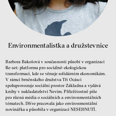
peníze
ekonomika
Demokracie v limitech.
Jeffrey Winters o tom, jak
majetek oligarchů určuje
Environmentalistka a družstevnice
pravidla
Jeffrey A. Winters
Petr Bittner
Barbora Bakošová v současnosti působí v organizaci
Re-set: platforma pro sociálně-ekologickou
transformaci, kde se věnuje solidárním ekonomikám.
V rámci brněnského družstva Tři Ocásci
spoluprovozuje sociální prostor Základna a vydává
peníze
demokracie
knihy v nakladatelství Nevim. Příležitostně píše
pro různá média o sociálních a environmentálních
tématech. Dříve pracovala jako environmentální
Nová pravidla
novinářka a působila v organizaci NESEHNUTÍ.
Jakub Rákosník