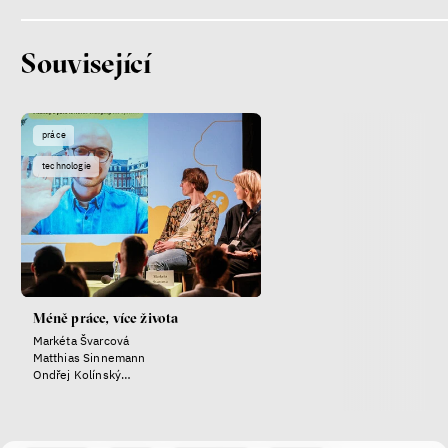
Ondřej Slačálek
Miroslav Palanský
Lucie Trlifajová
Související
Kateřina Smejkalová
nerovnost
ekonomika
práce
Fotogalerie IF 2025
technologie
Méně práce, více života
Markéta Švarcová
Matthias Sinnemann
Patricia Churchland
Ondřej Kolínský
Barbora Bakošová
Filozofka