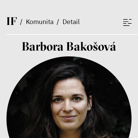
Bill McKibben
I
F
/
Komunita
/
Detail
Environmentalista, spisovatel,
publicista
Barbora Bakošová
Nehrajeme o to, jaké peníze
budeme mít, ale čí budou, říká
ekonom Palanský
Miroslav Palanský, Petr Bittner
rozhovor