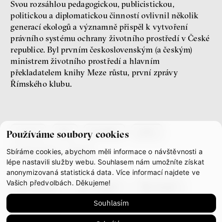
Svou rozsáhlou pedagogickou, publicistickou,
politickou a diplomatickou činností ovlivnil několik
péče
generací ekologů a významně přispěl k vytvoření
právního systému ochrany životního prostředí v České
Závěrečná zpráva IF 2025
republice. Byl prvním československým (a českým)
ministrem životního prostředí a hlavním
překladatelem knihy Meze růstu, první zprávy
Římského klubu.
co je if
tým
kontakty
press
Používáme soubory cookies
Sbíráme cookies, abychom měli informace o návštěvnosti a
partnerství
gdpr
Bill McKibben
lépe nastavili služby webu. Souhlasem nám umožníte získat
Environmentalista, spisovatel,
anonymizovaná statistická data. Více informací najdete ve
publicista
Vašich předvolbách. Děkujeme!
facebook
instagram
youtube
Souhlasím
mastodon