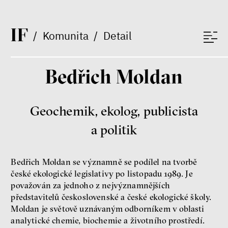
Nejnovější
Nejpopulárnější
I
F
/
Komunita
/
Detail
Judith Butler
Bedřich Moldan
Filozof*ka a genderový*á
teoretik*čka
Geochemik, ekolog, publicista
a politik
Bedřich Moldan se významně se podílel na tvorbě
české ekologické legislativy po listopadu 1989. Je
Mezi námi a dětmi
považován za jednoho z nejvýznamnějších
Markéta Pechová
představitelů československé a české ekologické školy.
Zuzana Jiráček Fillingerová
Moldan je světově uznávaným odborníkem v oblasti
Tomáš Feřtek
analytické chemie, biochemie a životního prostředí.
Klára Šimáčková Laurenčíková
duševní zdraví
rodina