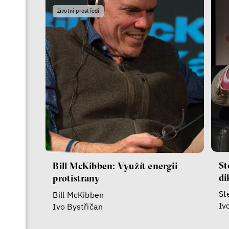
životní prostředí
St
Bill McKibben: Využít energii
di
protistrany
St
Bill McKibben
Iv
Ivo Bystřičan