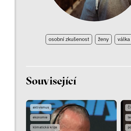
osobní zkušenost
ženy
válka
Související
aktivismus
Č
ekonomie
te
klimatická krize
po