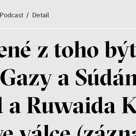
Podcast
/
Detail
né z toho být 
 Gazy a Súdá
 a Ruwaida 
ve válce (záz