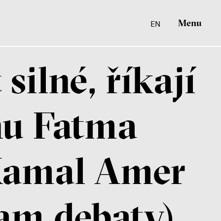
Menu
EN
silné, říkají
nu Fatma
Kamal Amer
nam debaty)