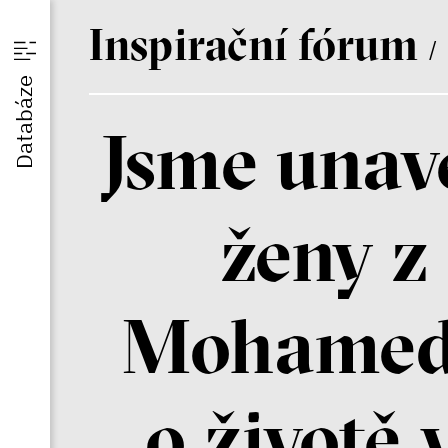
I
nspirační
f
órum
/
u
Databáze
Jsme unave
am
ženy z
Mohamed
o životě 