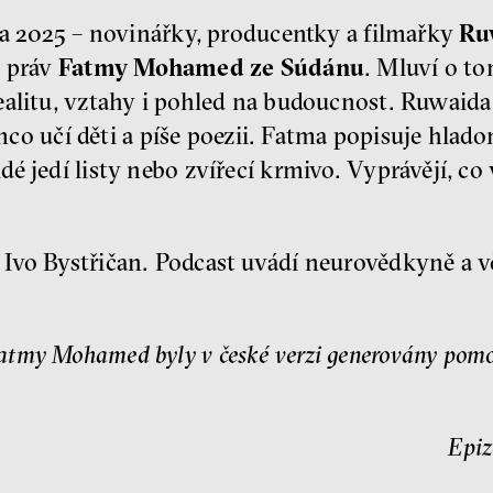
na 2025 – novinářky, producentky a filmařky
Ru
h práv
Fatmy Mohamed ze Súdánu
. Mluví o to
alitu, vztahy i pohled na budoucnost. Ruwaida 
tímco učí děti a píše poezii. Fatma popisuje hla
é jedí listy nebo zvířecí krmivo. Vyprávějí, co 
Ivo Bystřičan. Podcast uvádí neurovědkyně a v
my Mohamed byly v české verzi generovány pomocí
Epiz