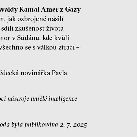
waidy Kamal Amer z Gazy
m, jak ozbrojené násilí
sdílí zkušenost života
domor v Súdánu, kde kvůli
všechno se s válkou ztrácí –
ědecká novinářka Pavla
 nástroje umělé inteligence
oda byla publikována 2. 7. 2025