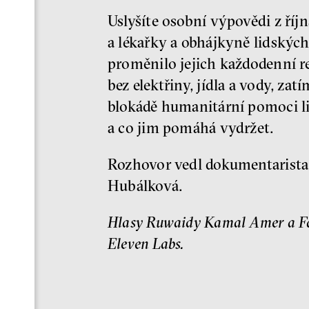
Uslyšíte osobní výpovědi z říj
a lékařky a obhájkyně lidskýc
proměnilo jejich každodenní re
bez elektřiny, jídla a vody, za
blokádě humanitární pomoci lid
a co jim pomáhá vydržet.
Rozhovor vedl dokumentarista 
Hubálková.
Hlasy Ruwaidy Kamal Amer a Fat
Eleven Labs.