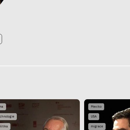
ína
Mexiko
chnologie
USA
litika
migrace