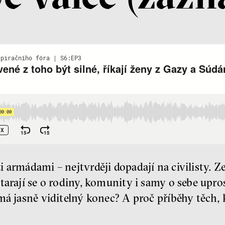
 armádami – nejtvrději dopadají na civilisty. 
tarají se o rodiny, komunity i samy o sebe upr
má jasně viditelný konec? A proč příběhy těch, k