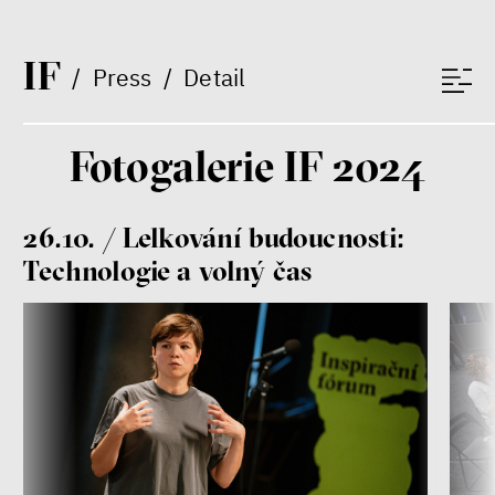
I
F
/
Press
/
Detail
Fotogalerie IF 2024
26.10. / Lelkování budoucnosti:
Patricia Churchland
Technologie a volný čas
Filozofka