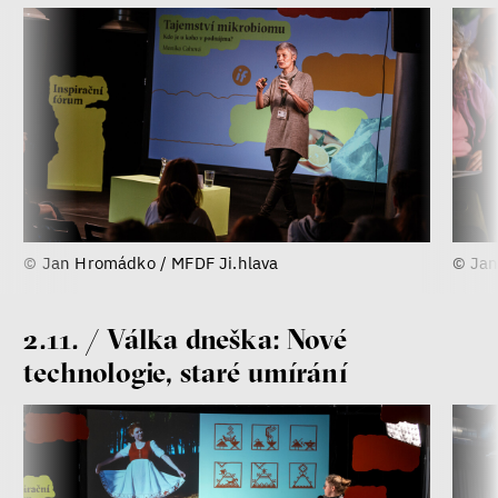
Miroslav Palanský
Lucie Trlifajová
Kateřina Smejkalová
Jsem radikál – Kdo je víc?
Miloš Gregor
Jan Charvát
Matouš Hrdina
radikalizace
média
© Jan Hromádko / MFDF Ji.hlava
© Jan
sociální sítě
2.11. / Válka dneška: Nové
Zobrazit více
technologie, staré umírání