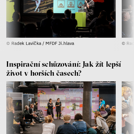
© Radek Lavička / MFDF Ji.hlava
© Rad
Inspirační schůzování: Jak žít lepší
život v horších časech?