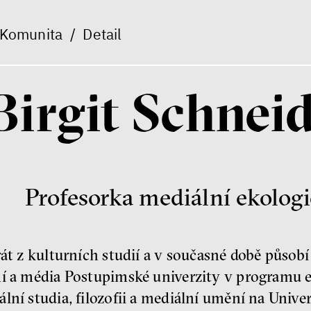
Komunita
/
Detail
Birgit Schnei
Profesorka mediální ekologi
rát z kulturních studií a v současné době působ
ní a média Postupimské univerzity v programu 
lní studia, filozofii a mediální umění na Unive