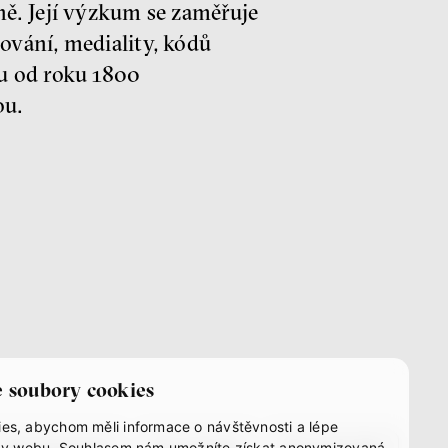
ně. Její výzkum se zaměřuje
ování, mediality, kódů
tu od roku 1800
ou.
 soubory cookies
es, abychom měli informace o návštěvnosti a lépe
instagram
youtube
mastodon
užby webu. Souhlasem nám umožníte získat anonymizovaná