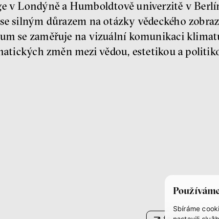
ge v Londýně a Humboldtově univerzitě v Berlí
 se silným důrazem na otázky vědeckého zobraz
kum se zaměřuje na vizuální komunikaci klima
imatických změn mezi vědou, estetikou a politik
Používáme
Sbíráme cooki
facebook
nastavili sl