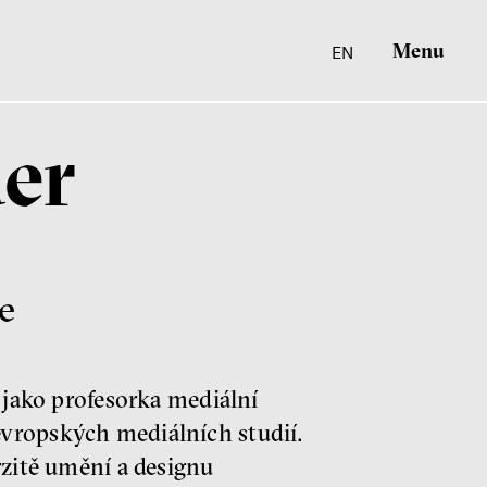
Menu
EN
der
e
í jako profesorka mediální
evropských mediálních studií.
rzitě umění a designu