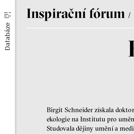
I
nspirační
f
órum
/
u
Databáze
am
Birgit Schneider získala dokto
ekologie na Institutu pro umě
Studovala dějiny umění a mediá