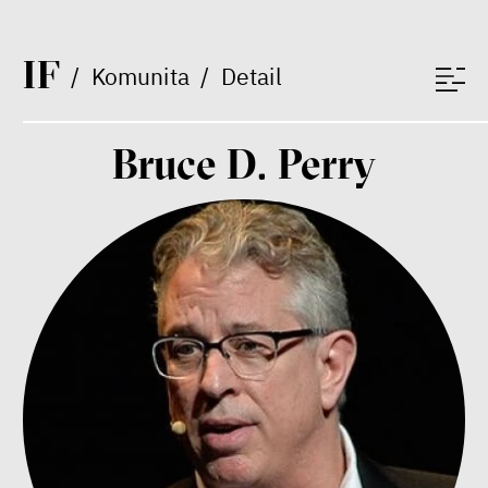
péče
I
F
/
Komunita
/
Detail
Závěrečná zpráva IF 2025
Bruce D. Perry
Bill McKibben
Environmentalista, spisovatel,
publicista