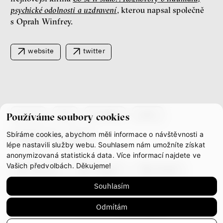
Jeffrey A. Winters
psychické odolnosti a uzdravení
, kterou napsal společně
Petr Bittner
s Oprah Winfrey.
website
twitter
peníze
demokracie
Nová pravidla
co je if
tým
kontakty
press
Používáme soubory cookies
Jakub Rákosník
Ondřej Slačálek
Sbíráme cookies, abychom měli informace o návštěvnosti a
partnerství
gdpr
Miroslav Palanský
lépe nastavili služby webu. Souhlasem nám umožníte získat
Lucie Trlifajová
anonymizovaná statistická data. Více informací najdete ve
Kateřina Smejkalová
Vašich předvolbách. Děkujeme!
nerovnost
ekonomika
facebook
instagram
youtube
Souhlasím
mastodon
Fotogalerie IF 2025
Odmítám
This work is licensed under
CC BY-NC-ND 4.0