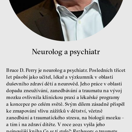
Nehrajeme o to, jaké peníze
budeme mít, ale čí budou, říká
ekonom Palanský
Miroslav Palanský, Petr Bittner
Neurolog a psychiatr
rozhovor
Bruce D. Perry je neurolog a psychiatr. Posledních třicet
let působí jako učitel, lékař a výzkumník v oblasti
duševního zdraví dětí a neurověd. Jeho práce v oblasti
dopadu zneužívání, zanedbávání a traumatu na vývoj
peníze
ekonomika
mozku ovlivnila klinickou praxi a lékařské programy
a koncepce po celém světě. Svým dílem zásadně přispěl
ke zmapování vlivu zážitků v dětství, včetně
Demokracie v limitech.
Jeffrey Winters o tom, jak
zanedbání a traumatického stresu, na biologii mozku –
majetek oligarchů určuje
a tím i na zdraví dítěte. V roce 2021 vyšla jeho
pravidla
nejnovější kniha
Co se ti stalo?: Rozhovory o traumatu,