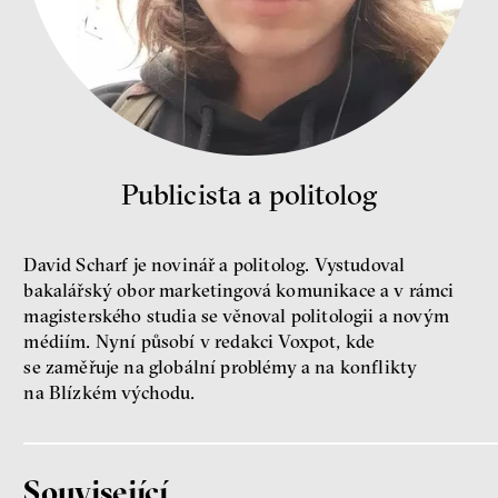
Demokracie v limitech.
Jeffrey Winters o tom, jak
majetek oligarchů určuje
pravidla
Jeffrey A. Winters
Petr Bittner
Publicista a politolog
David Scharf je novinář a politolog. Vystudoval
peníze
demokracie
bakalářský obor marketingová komunikace a v rámci
magisterského studia se věnoval politologii a novým
Nová pravidla
médiím. Nyní působí v redakci Voxpot, kde
Jakub Rákosník
se zaměřuje na globální problémy a na konflikty
Ondřej Slačálek
na Blízkém východu.
Miroslav Palanský
Lucie Trlifajová
Kateřina Smejkalová
nerovnost
ekonomika
Související