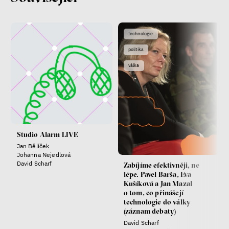
Fotogalerie IF 2025
technologie
politika
válka
Studio Alarm LIVE
Patricia Churchland
Jan Bělíček
Filozofka
Johanna Nejedlová
David Scharf
Zabíjíme efektivněji, ne
lépe. Pavel Barša, Eva
Kušíková a Jan Mazal
o tom, co přinášejí
technologie do války
(záznam debaty)
David Scharf