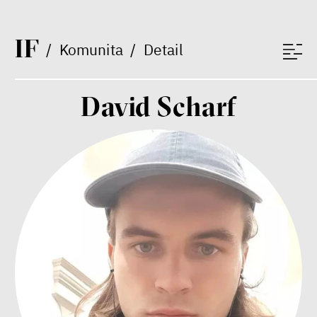
I
F
/
Komunita
/
Detail
David Scharf
Nehrajeme o to, jaké peníze
budeme mít, ale čí budou, říká
ekonom Palanský
Miroslav Palanský, Petr Bittner
rozhovor
peníze
ekonomika