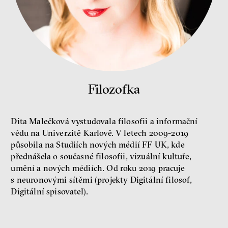
Bill McKibben
Environmentalista, spisovatel,
publicista
Filozofka
Dita Malečková vystudovala filosofii a informační
vědu na Univerzitě Karlově. V letech 2009-2019
působila na Studiích nových médií FF UK, kde
přednášela o současné filosofii, vizuální kultuře,
Nehrajeme o to, jaké peníze
umění a nových médiích. Od roku 2019 pracuje
budeme mít, ale čí budou, říká
ekonom Palanský
s neuronovými sítěmi (projekty Digitální filosof,
Miroslav Palanský, Petr Bittner
Digitální spisovatel).
rozhovor