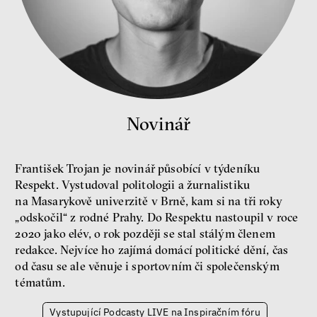
peníze
ekonomika
Demokracie v limitech.
Jeffrey Winters o tom, jak
majetek oligarchů určuje
pravidla
Jeffrey A. Winters
Novinář
Petr Bittner
František Trojan je novinář působící v týdeníku
Respekt. Vystudoval politologii a žurnalistiku
na Masarykově univerzitě v Brně, kam si na tři roky
peníze
demokracie
„odskočil“ z rodné Prahy. Do Respektu nastoupil v roce
2020 jako elév, o rok později se stal stálým členem
redakce. Nejvíce ho zajímá domácí politické dění, čas
Nová pravidla
od času se ale věnuje i sportovním či společenským
Jakub Rákosník
tématům.
Ondřej Slačálek
Miroslav Palanský
Vystupující Podcasty LIVE na Inspiračním fóru
Lucie Trlifajová