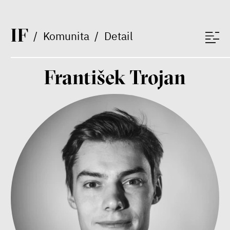
Bill McKibben
Environmentalista, spisovatel,
publicista
I
F
/
Komunita
/
Detail
František Trojan
Nehrajeme o to, jaké peníze
budeme mít, ale čí budou, říká
ekonom Palanský
Miroslav Palanský, Petr Bittner
rozhovor