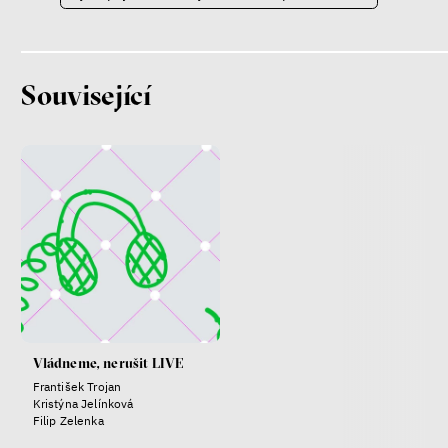
Kateřina Smejkalová
nerovnost
ekonomika
Související
Fotogalerie IF 2025
Patricia Churchland
Filozofka
Vládneme, nerušit LIVE
František Trojan
Kristýna Jelínková
Filip Zelenka