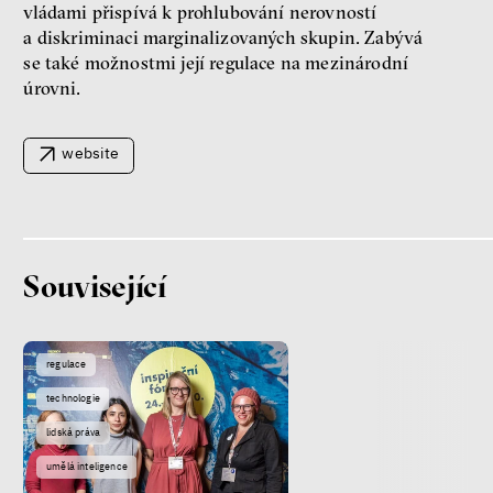
vládami přispívá k prohlubování nerovností
a diskriminaci marginalizovaných skupin. Zabývá
se také možnostmi její regulace na mezinárodní
úrovni.
website
Patricia Churchland
Filozofka
Související
regulace
technologie
Seznamky, skinnyTok a nový
lidská práva
konzervatismus: mapa
současných vztahů a online
umělá inteligence
seznamek