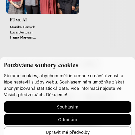
Terézia Ferjančeková, Petr
Bittner
rozhovor
EU vs. AI
Monika Hanych
Luca Bertuzzi
Hajira Maryam
Heda Čepelová
Klára Votavová
láska
technologie
co je if
tým
kontakty
press
Používáme soubory cookies
Nová pravidla – o světě
pro jedno procento
Sbíráme cookies, abychom měli informace o návštěvnosti a
partnerství
gdpr
s Ondřejem Slačálkem,
lépe nastavili služby webu. Souhlasem nám umožníte získat
Miroslavem Palanským,
anonymizovaná statistická data. Více informací najdete ve
Lucií Trlifajovou
Vašich předvolbách. Děkujeme!
a Jakubem Rákosníkem
facebook
instagram
youtube
Jakub Rákosník
Souhlasím
mastodon
Ondřej Slačálek
Miroslav Palanský
Odmítám
Lucie Trlifajová
This work is licensed under
CC BY-NC-ND 4.0
Kateřina Smejkalová
Upravit mé předvolby