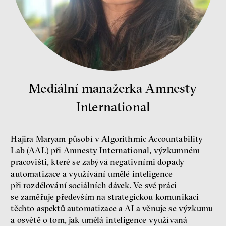
Petr Bittner
peníze
demokracie
Mediální manažerka Amnesty
Nová pravidla
International
Jakub Rákosník
Ondřej Slačálek
Miroslav Palanský
Hajira Maryam působí v Algorithmic Accountability
Lucie Trlifajová
Kateřina Smejkalová
Lab (AAL) při Amnesty International, výzkumném
nerovnost
ekonomika
pracovišti, které se zabývá negativními dopady
automatizace a využívání umělé inteligence
při rozdělování sociálních dávek. Ve své práci
Fotogalerie IF 2025
se zaměřuje především na strategickou komunikaci
těchto aspektů automatizace a AI a věnuje se výzkumu
a osvětě o tom, jak umělá inteligence využívaná