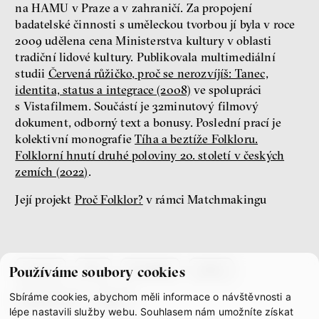
na HAMU v Praze a v zahraničí. Za propojení
badatelské činnosti s uměleckou tvorbou jí byla v roce
Nová pravidla
2009 udělena cena Ministerstva kultury v oblasti
Jakub Rákosník
tradiční lidové kultury. Publikovala multimediální
Ondřej Slačálek
studii
Červená růžičko, proč se nerozvíjíš: Tanec,
Miroslav Palanský
identita, status a integrace (2008)
ve spolupráci
Lucie Trlifajová
s Vistafilmem. Součástí je 32minutový filmový
Kateřina Smejkalová
dokument, odborný text a bonusy. Poslední prací je
nerovnost
ekonomika
kolektivní monografie
Tíha a beztíže Folkloru.
Folklorní hnutí druhé poloviny 20. století v českých
Fotogalerie IF 2025
zemích (2022)
.
Její projekt
Proč Folklor?
v rámci Matchmakingu
co je if
tým
kontakty
press
Používáme soubory cookies
Sbíráme cookies, abychom měli informace o návštěvnosti a
partnerství
gdpr
lépe nastavili služby webu. Souhlasem nám umožníte získat