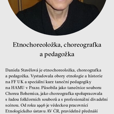
rozhovor
peníze
ekonomika
Etnochoreoložka, choreografka
a pedagožka
Demokracie v limitech.
Jeffrey Winters o tom, jak
majetek oligarchů určuje
pravidla
Daniela Stavělová je etnochoreoložka, choreografka
a pedagožka. Vystudovala obory etnologie a historie
Jeffrey A. Winters
Petr Bittner
na FF UK a speciální kurz taneční pedagogiky
na HAMU v Praze. Působila jako tanečnice souboru
Chorea Bohemica, jako choreografka spolupracovala
s řadou folklorních souborů a s profesionální divadelní
scénou. Od roku 1996 je vědeckou pracovnicí
Etnologického ústavu AV ČR, pravidelně přednáší
peníze
demokracie