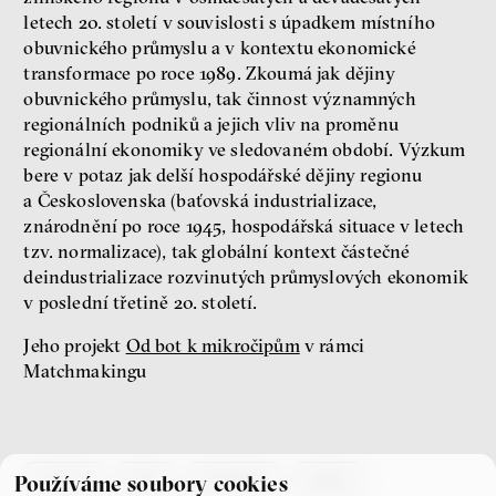
Jakub Rákosník
letech 20. století v souvislosti s úpadkem místního
Ondřej Slačálek
obuvnického průmyslu a v kontextu ekonomické
Miroslav Palanský
transformace po roce 1989. Zkoumá jak dějiny
Lucie Trlifajová
obuvnického průmyslu, tak činnost významných
Kateřina Smejkalová
regionálních podniků a jejich vliv na proměnu
nerovnost
ekonomika
regionální ekonomiky ve sledovaném období. Výzkum
bere v potaz jak delší hospodářské dějiny regionu
Fotogalerie IF 2025
a Československa (baťovská industrializace,
znárodnění po roce 1945, hospodářská situace v letech
tzv. normalizace), tak globální kontext částečné
deindustrializace rozvinutých průmyslových ekonomik
v poslední třetině 20. století.
Jeho projekt
Od bot k mikročipům
v rámci
Matchmakingu
Patricia Churchland
Filozofka
co je if
tým
kontakty
press
Používáme soubory cookies