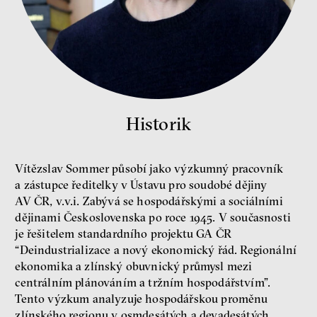
peníze
ekonomika
Demokracie v limitech.
Historik
Jeffrey Winters o tom, jak
majetek oligarchů určuje
pravidla
Vítězslav Sommer působí jako výzkumný pracovník
Jeffrey A. Winters
Petr Bittner
a zástupce ředitelky v Ústavu pro soudobé dějiny
AV ČR, v.v.i. Zabývá se hospodářskými a sociálními
dějinami Československa po roce 1945. V současnosti
je řešitelem standardního projektu GA ČR
“Deindustrializace a nový ekonomický řád. Regionální
ekonomika a zlínský obuvnický průmysl mezi
peníze
demokracie
centrálním plánováním a tržním hospodářstvím”.
Tento výzkum analyzuje hospodářskou proměnu
Nová pravidla
zlínského regionu v osmdesátých a devadesátých