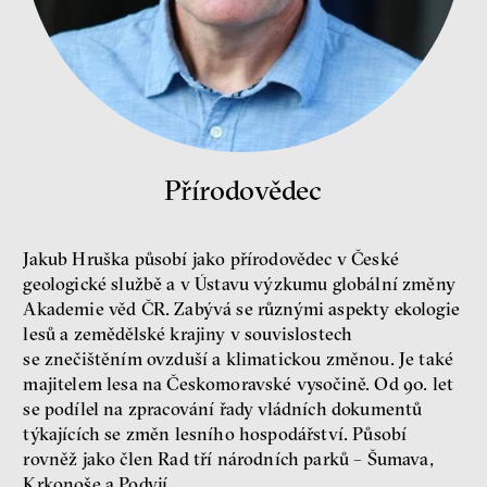
Jeffrey Winters o tom, jak
majetek oligarchů určuje
pravidla
Jeffrey A. Winters
Petr Bittner
Přírodovědec
peníze
demokracie
Jakub Hruška působí jako přírodovědec v České
geologické službě a v Ústavu výzkumu globální změny
Nová pravidla
Akademie věd ČR. Zabývá se různými aspekty ekologie
lesů a zemědělské krajiny v souvislostech
Jakub Rákosník
Ondřej Slačálek
se znečištěním ovzduší a klimatickou změnou. Je také
Miroslav Palanský
majitelem lesa na Českomoravské vysočině. Od 90. let
Lucie Trlifajová
se podílel na zpracování řady vládních dokumentů
Kateřina Smejkalová
týkajících se změn lesního hospodářství. Působí
nerovnost
ekonomika
rovněž jako člen Rad tří národních parků – Šumava,
Krkonoše a Podyjí.