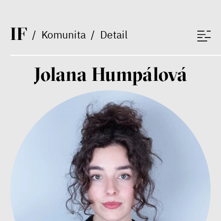
Markéta Pechová
Zuzana Jiráček Fillingerová
I
F
Tomáš Feřtek
/
Komunita
/
Detail
Klára Šimáčková Laurenčíková
rodina
duševní zdraví
péče
Jolana Humpálová
Závěrečná zpráva IF 2025
Bill McKibben
Environmentalista, spisovatel,