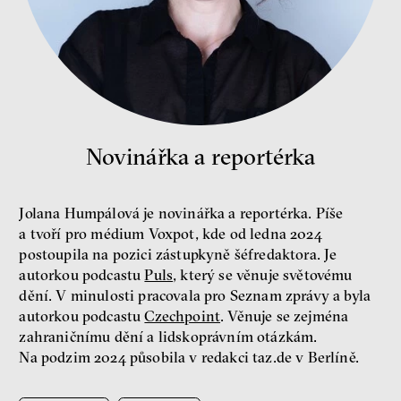
publicista
Novinářka a reportérka
Nehrajeme o to, jaké peníze
budeme mít, ale čí budou, říká
ekonom Palanský
Jolana Humpálová je novinářka a reportérka. Píše
Miroslav Palanský, Petr Bittner
a tvoří pro médium Voxpot, kde od ledna 2024
rozhovor
postoupila na pozici zástupkyně šéfredaktora. Je
autorkou podcastu
Puls
, který se věnuje světovému
dění. V minulosti pracovala pro Seznam zprávy a byla
autorkou podcastu
Czechpoint
. Věnuje se zejména
zahraničnímu dění a lidskoprávním otázkám.
Na podzim 2024 působila v redakci taz.de v Berlíně.
peníze
ekonomika