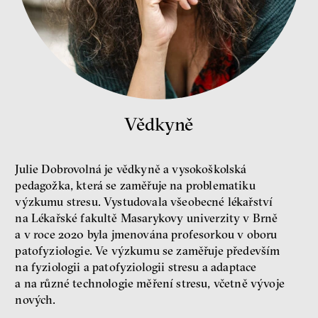
Nehrajeme o to, jaké peníze
Vědkyně
budeme mít, ale čí budou, říká
ekonom Palanský
Miroslav Palanský, Petr Bittner
Julie Dobrovolná je vědkyně a vysokoškolská
rozhovor
pedagožka, která se zaměřuje na problematiku
výzkumu stresu. Vystudovala všeobecné lékařství
na Lékařské fakultě Masarykovy univerzity v Brně
a v roce 2020 byla jmenována profesorkou v oboru
patofyziologie. Ve výzkumu se zaměřuje především
na fyziologii a patofyziologii stresu a adaptace
peníze
ekonomika
a na různé technologie měření stresu, včetně vývoje
nových.