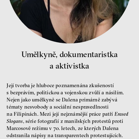
peníze
demokracie
Nová pravidla
Jakub Rákosník
Ondřej Slačálek
Miroslav Palanský
Lucie Trlifajová
Umělkyně, dokumentaristka
Kateřina Smejkalová
a aktivistka
nerovnost
ekonomika
Fotogalerie IF 2025
Její tvorba je hluboce poznamenána zkušeností
s bezprávím, politickou a vojenskou zvůlí a násilím.
Nejen jako umělkyně se Dalena primárně zabývá
tématy nesvobody a sociální nespravedlnosti
na Filipínách. Mezi její nejznámější práce patří
Erased
Slogans
, série fotografií z manilských protestů proti
Marcosově režimu v 70. letech, ze kterých Dalena
odstranila nápisy na transparentech protestujících.