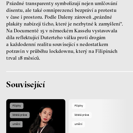
Prázdné transparenty symbolizují nejen umlčování
disentu, ale také omniprezenci bezpráví a protestu
Patricia Churchland
v čase i prostoru. Podle Daleny zároveň „prázdné
Filozofka
plakáty nabízejí ticho, které je nezbytné k zamyšlení“.
Na Documentě 15 v německém Kasselu vystavovala
díla reflektující Duterteho válku proti drogám
a každodenní realitu související s nedostatkem
potravin v průběhu lockdownu, který na Filipínách
trval 18 měsíců.
Seznamky, skinnyTok a nový
Související
konzervatismus: mapa
současných vztahů a online
seznamek
Terézia Ferjančeková, Petr
Filipíny
Filipíny
Bittner
rozhovor
lidská práva
lidská práva
umění
umění