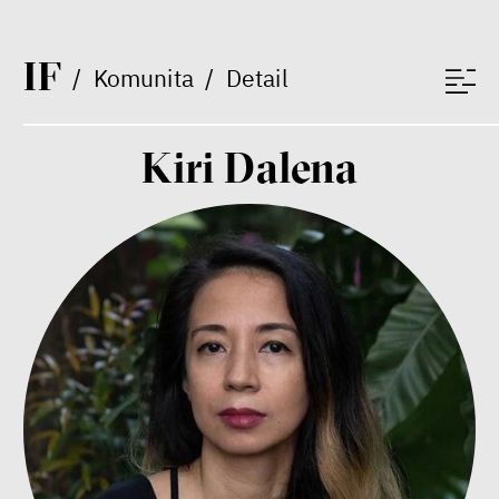
Miroslav Palanský, Petr Bittner
rozhovor
I
F
/
Komunita
/
Detail
Kiri Dalena
peníze
ekonomika
Demokracie v limitech.
Jeffrey Winters o tom, jak
majetek oligarchů určuje
pravidla
Jeffrey A. Winters
Petr Bittner