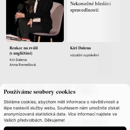
Nekonečné hledání
spravedlnosti
láska
technologie
Nová pravidla – o světě
pro jedno procento
s Ondřejem Slačálkem,
Reakce na zvůli
Kiri Dalena
Miroslavem Palanským,
(v angličtině)
Lucií Trlifajovou
vizuální vyprávění
Kiri Dalena
a Jakubem Rákosníkem
Anna Remešová
Jakub Rákosník
Ondřej Slačálek
Miroslav Palanský
Lucie Trlifajová
co je if
tým
kontakty
press
Používáme soubory cookies
Kateřina Smejkalová
Sbíráme cookies, abychom měli informace o návštěvnosti a
partnerství
gdpr
lépe nastavili služby webu. Souhlasem nám umožníte získat
anonymizovaná statistická data. Více informací najdete ve
Jsem radikál – Kdo je víc?
Vašich předvolbách. Děkujeme!
Miloš Gregor
facebook
instagram
youtube
Jan Charvát