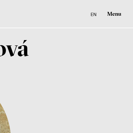
Menu
EN
ová