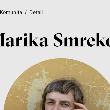
Komunita
/
Detail
arika Smrek