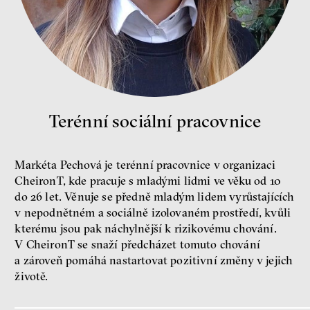
Jeffrey A. Winters
Petr Bittner
peníze
demokracie
Terénní sociální pracovnice
Nová pravidla
Markéta Pechová je terénní pracovnice v organizaci
Jakub Rákosník
Ondřej Slačálek
CheironT, kde pracuje s mladými lidmi ve věku od 10
Miroslav Palanský
do 26 let. Věnuje se předně mladým lidem vyrůstajících
Lucie Trlifajová
v nepodnětném a sociálně izolovaném prostředí, kvůli
Kateřina Smejkalová
kterému jsou pak náchylnější k rizikovému chování.
nerovnost
ekonomika
V CheironT se snaží předcházet tomuto chování
a zároveň pomáhá nastartovat pozitivní změny v jejich
Fotogalerie IF 2025
životě.