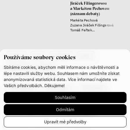
seznamek
Jiráček Filingerovou
Terézia Ferjančeková, Petr
a Markétou Pechovou
(záznam debaty)
Bittner
Markéta Pechová
rozhovor
Zuzana Jiráček Fillingerová
Tomáš Feřtek
Klára Šimáčková Laurenčíková
láska
technologie
co je if
tým
kontakty
press
Používáme soubory cookies
Sbíráme cookies, abychom měli informace o návštěvnosti a
partnerství
gdpr
Nová pravidla – o světě
lépe nastavili služby webu. Souhlasem nám umožníte získat
pro jedno procento
anonymizovaná statistická data. Více informací najdete ve
s Ondřejem Slačálkem,
Vašich předvolbách. Děkujeme!
Miroslavem Palanským,
facebook
instagram
youtube
Lucií Trlifajovou
Souhlasím
a Jakubem Rákosníkem
mastodon
Jakub Rákosník
Odmítám
Ondřej Slačálek
This work is licensed under
CC BY-NC-ND 4.0
Miroslav Palanský
Upravit mé předvolby
Lucie Trlifajová
© IF 2023-2026
Design:
HMS Design
Code:
S2 STUDIO
Kateřina Smejkalová