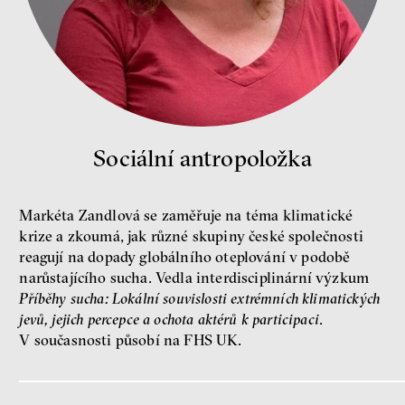
Demokracie v limitech.
Jeffrey Winters o tom, jak
majetek oligarchů určuje
pravidla
Jeffrey A. Winters
Petr Bittner
Sociální antropoložka
Markéta Zandlová se zaměřuje na téma klimatické
krize a zkoumá, jak různé skupiny české společnosti
peníze
demokracie
reagují na dopady globálního oteplování v podobě
narůstajícího sucha. Vedla interdisciplinární výzkum
Příběhy sucha: Lokální souvislosti extrémních klimatických
Nová pravidla
jevů, jejich percepce a ochota aktérů k participaci
.
Jakub Rákosník
V současnosti působí na FHS UK.
Ondřej Slačálek
Miroslav Palanský
Lucie Trlifajová
Kateřina Smejkalová