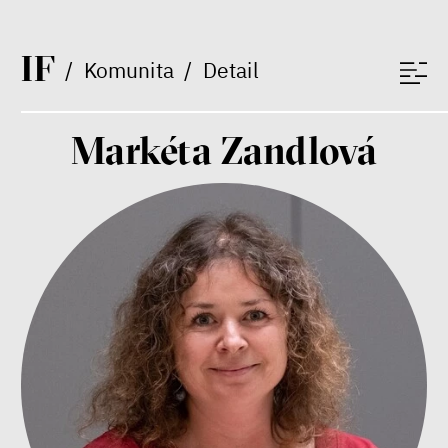
Environmentalista, spisovatel,
publicista
I
F
/
Komunita
/
Detail
Markéta Zandlová
Nehrajeme o to, jaké peníze
budeme mít, ale čí budou, říká
ekonom Palanský
Miroslav Palanský, Petr Bittner
rozhovor
peníze
ekonomika