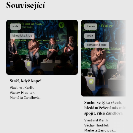
Související
nerovnost
ekonomika
Fotogalerie IF 2025
voda
Česko
klimatická krize
voda
klimatická krize
Stačí, když kape?
Vlastimil Karlík
Patricia Churchland
Václav Hradilek
Filozofka
Markéta Zandlová
Sucho se týká všech,
Helena Truchlá
hledání řešení nás může
spojit, říká Zandlová
Vlastimil Karlík
Václav Hradilek
Markéta Zandlová