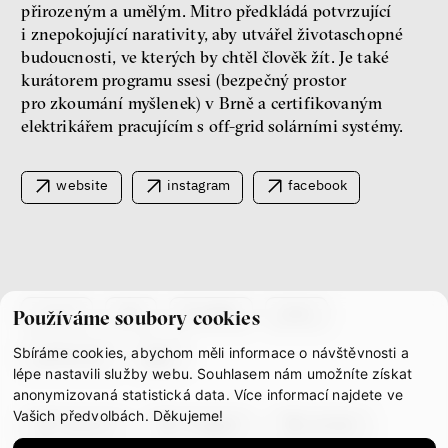
přirozeným a umělým. Mitro předkládá potvrzující
i znepokojující narativity, aby utvářel životaschopné
budoucnosti, ve kterých by chtěl člověk žít. Je také
peníze
demokracie
kurátorem programu ssesi (bezpečný prostor
pro zkoumání myšlenek) v Brně a certifikovaným
Nová pravidla
elektrikářem pracujícím s off-grid solárními systémy.
Jakub Rákosník
Ondřej Slačálek
website
instagram
facebook
Miroslav Palanský
Lucie Trlifajová
Kateřina Smejkalová
nerovnost
ekonomika
Fotogalerie IF 2025
co je if
tým
kontakty
press
Používáme soubory cookies
Sbíráme cookies, abychom měli informace o návštěvnosti a
partnerství
gdpr
lépe nastavili služby webu. Souhlasem nám umožníte získat
anonymizovaná statistická data. Více informací najdete ve
Vašich předvolbách. Děkujeme!
facebook
instagram
youtube