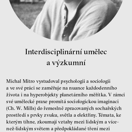
budeme mít, ale čí budou, říká
ekonom Palanský
Miroslav Palanský, Petr Bittner
rozhovor
Interdisciplinární umělec
a výzkumní
peníze
ekonomika
Michal Mitro vystudoval psychologii a sociologii
Demokracie v limitech.
a ve své práci se zaměřuje na nuance každodenního
Jeffrey Winters o tom, jak
života i na hyperobjekty planetárního měřítka. V rámci
majetek oligarchů určuje
své umělecké praxe promítá sociologickou imaginaci
pravidla
(Ch. W. Mills) do řemeslně zpracovaných sochařských
Jeffrey A. Winters
prostředí s prvky zvuku, světla a elektřiny. Témata, ke
Petr Bittner
kterým tíhne, zkoumají vztahy mezi lidským a více-
než-lidským světem a předpokládané tření mezi