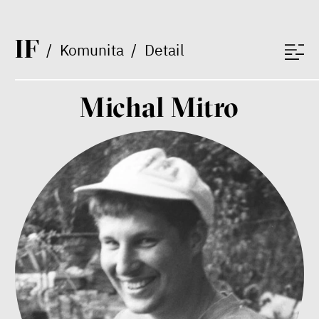
I
F
/
Komunita
/
Detail
Michal Mitro
Bill McKibben
Environmentalista, spisovatel,
publicista
Nehrajeme o to, jaké peníze