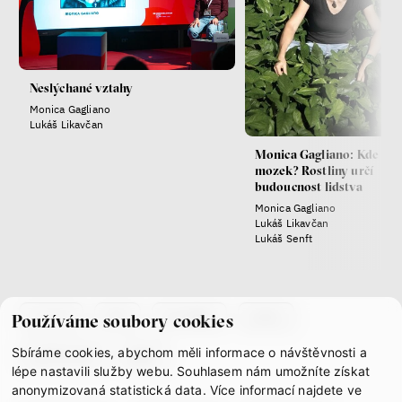
láska
technologie
Nová pravidla – o světě
pro jedno procento
Neslýchané vztahy
s Ondřejem Slačálkem,
Monica Gagliano
Miroslavem Palanským,
Lukáš Likavčan
Lucií Trlifajovou
a Jakubem Rákosníkem
Monica Gagliano: Kde má
Jakub Rákosník
mozek? Rostliny určí
budoucnost lidstva
Ondřej Slačálek
Miroslav Palanský
Monica Gagliano
Lucie Trlifajová
Lukáš Likavčan
Lukáš Senft
Kateřina Smejkalová
Jsem radikál – Kdo je víc?
co je if
tým
kontakty
press
Používáme soubory cookies
Miloš Gregor
Sbíráme cookies, abychom měli informace o návštěvnosti a
partnerství
gdpr
Jan Charvát
lépe nastavili služby webu. Souhlasem nám umožníte získat
Matouš Hrdina
anonymizovaná statistická data. Více informací najdete ve
radikalizace
média