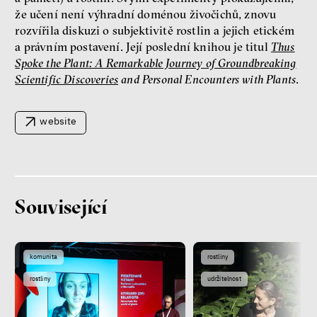
že učení není výhradní doménou živočichů, znovu
Filozofka
rozvířila diskuzi o subjektivitě rostlin a jejich etickém
a právním postavení. Její poslední knihou je titul
Thus
Spoke the Plant: A Remarkable Journey of Groundbreaking
Scientific Discoveries
and Personal Encounters with Plants
.
website
Seznamky, skinnyTok a nový
konzervatismus: mapa
současných vztahů a online
seznamek
Související
Terézia Ferjančeková, Petr
Bittner
rozhovor
komunita
rostliny
rostliny
udržitelnost