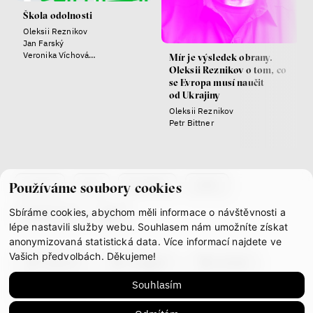
Škola odolnosti
Oleksii Reznikov
Jan Farský
Veronika Víchová
Mír je výsledek obrany.
Josef Pazderka
Oleksii Reznikov o tom, co
láska
technologie
se Evropa musí naučit
od Ukrajiny
Oleksii Reznikov
Nová pravidla – o světě
Petr Bittner
pro jedno procento
s Ondřejem Slačálkem,
Miroslavem Palanským,
Lucií Trlifajovou
a Jakubem Rákosníkem
co je if
tým
kontakty
press
Používáme soubory cookies
Jakub Rákosník
Sbíráme cookies, abychom měli informace o návštěvnosti a
partnerství
gdpr
Ondřej Slačálek
lépe nastavili služby webu. Souhlasem nám umožníte získat
Miroslav Palanský
anonymizovaná statistická data. Více informací najdete ve
Lucie Trlifajová
Kateřina Smejkalová
Vašich předvolbách. Děkujeme!
facebook
instagram
youtube
Souhlasím
mastodon