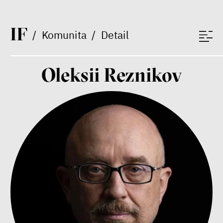
Nehrajeme o to, jaké peníze
budeme mít, ale čí budou, říká
ekonom Palanský
I
F
Miroslav Palanský, Petr Bittner
/
Komunita
/
Detail
rozhovor
Oleksii Reznikov
peníze
ekonomika
Demokracie v limitech.
Jeffrey Winters o tom, jak
majetek oligarchů určuje
pravidla
Jeffrey A. Winters
Petr Bittner