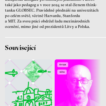
také jako pedagog a v roce 2024 se stal členem think-
tanku GLOBSEC. Pravidelně přednáší na univerzitách
po celém světě, včetně Harvardu, Stanfordu
a MIT. Za svou práci obdržel řadu mezinárodních
Patricia Churchland
ocenění, mimo jiné od prezidentů Litvy a Polska.
Filozofka
Související
Evropa
válka
Seznamky, skinnyTok a nový
konzervatismus: mapa
současných vztahů a online
seznamek
Terézia Ferjančeková, Petr
Bittner
rozhovor