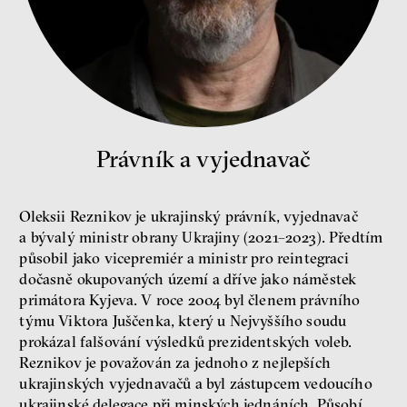
peníze
demokracie
Nová pravidla
Jakub Rákosník
Právník a vyjednavač
Ondřej Slačálek
Miroslav Palanský
Lucie Trlifajová
Oleksii Reznikov je ukrajinský právník, vyjednavač
Kateřina Smejkalová
nerovnost
ekonomika
a bývalý ministr obrany Ukrajiny (2021–2023). Předtím
působil jako vicepremiér a ministr pro reintegraci
dočasně okupovaných území a dříve jako náměstek
Fotogalerie IF 2025
primátora Kyjeva. V roce 2004 byl členem právního
týmu Viktora Juščenka, který u Nejvyššího soudu
prokázal falšování výsledků prezidentských voleb.
Reznikov je považován za jednoho z nejlepších
ukrajinských vyjednavačů a byl zástupcem vedoucího
ukrajinské delegace při minských jednáních. Působí