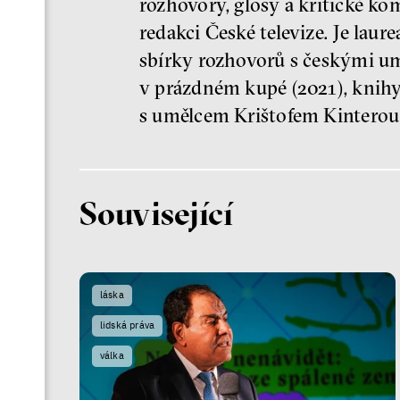
rozhovory, glosy a kritické ko
redakci České televize. Je lau
sbírky rozhovorů s českými um
v prázdném kupé (2021), knihy
s umělcem Krištofem Kinterou
Související
láska
lidská práva
válka