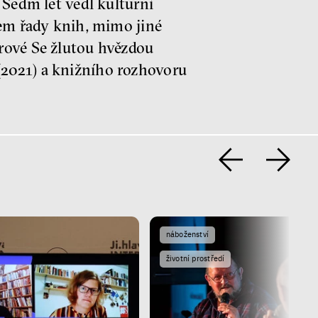
 Sedm let vedl kulturní
rem řady knih, mimo jiné
rové Se žlutou hvězdou
(2021) a knižního rozhovoru
náboženství
životní prostředí