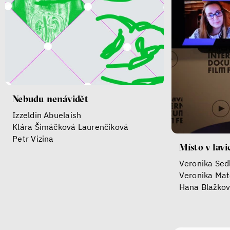
Nebudu nenávidět
Izzeldin Abuelaish
Klára Šimáčková Laurenčíková
Petr Vizina
Místo v lavi
Veronika Sed
Veronika Mat
Hana Blažko
Petr Vizina