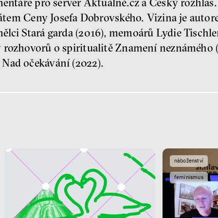
mentáře pro server Aktuálně.cz a Český rozhlas.
reátem Ceny Josefa Dobrovského. Vizina je auto
ělci Stará garda (2016), memoárů Lydie Tischle
 rozhovorů o spiritualitě Znamení neznámého 
 Nad očekávání (2022).
náboženství
feminismus