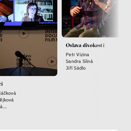
Oslava divokosti
Petr Vizina
Sandra Silná
Jiří Sádlo
ci
láčková
ějková
vá