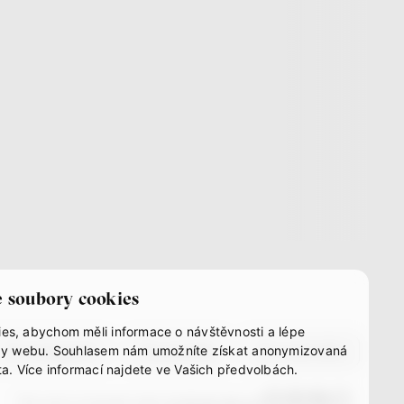
 soubory cookies
es, abychom měli informace o návštěvnosti a lépe
instagram
youtube
mastodon
užby webu. Souhlasem nám umožníte získat anonymizovaná
ata. Více informací najdete ve Vašich předvolbách.
This work is licensed under
CC BY-NC-ND 4.0