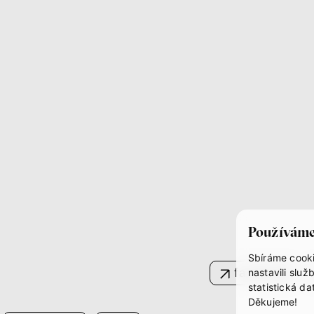
Používáme
Sbíráme cooki
facebook
nastavili sl
statistická d
Děkujeme!