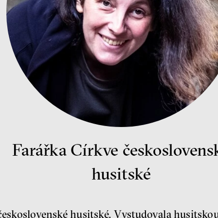
Farářka Církve českoslovens
husitské
 československé husitské. Vystudovala husitskou