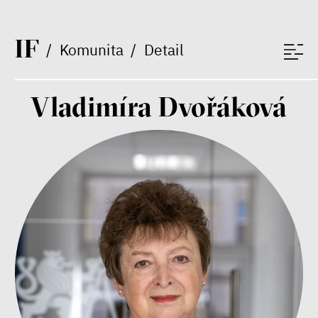
Bill McKibben
I
F
Environmentalista, spisovatel,
/
Komunita
/
Detail
publicista
Vladimíra Dvořáková
Nehrajeme o to, jaké peníze
budeme mít, ale čí budou, říká
ekonom Palanský
Miroslav Palanský, Petr Bittner
rozhovor