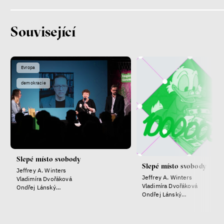
Miroslav Palanský
Lucie Trlifajová
Kateřina Smejkalová
Související
nerovnost
ekonomika
Fotogalerie IF 2025
Evropa
demokracie
Slepé místo svobody
Slepé místo svobody
Jeffrey A. Winters
Patricia Churchland
Jeffrey A. Winters
Vladimíra Dvořáková
Vladimíra Dvořáková
Ondřej Lánský
Filozofka
Ondřej Lánský
Klára Votavová
Klára Votavová