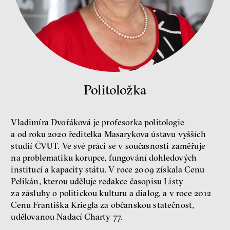
peníze
ekonomika
Demokracie v limitech.
Jeffrey Winters o tom, jak
majetek oligarchů určuje
pravidla
Politoložka
Jeffrey A. Winters
Petr Bittner
Vladimíra Dvořáková je profesorka politologie
a od roku 2020 ředitelka Masarykova ústavu vyšších
studií ČVUT. Ve své práci se v současnosti zaměřuje
na problematiku korupce, fungování dohledových
institucí a kapacity státu. V roce 2009 získala Cenu
peníze
demokracie
Pelikán, kterou uděluje redakce časopisu Listy
za zásluhy o politickou kulturu a dialog, a v roce 2012
Nová pravidla
Cenu Františka Kriegla za občanskou statečnost,
Jakub Rákosník
udělovanou Nadací Charty 77.
Ondřej Slačálek