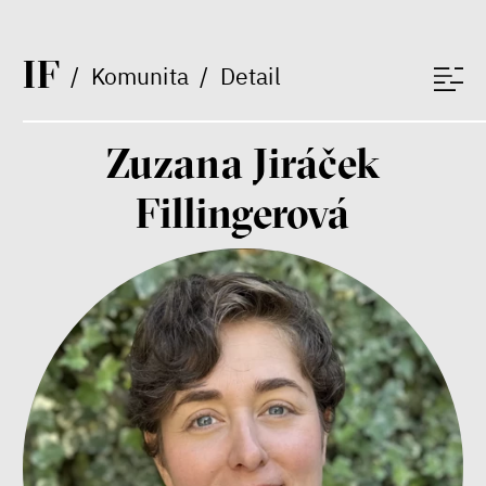
I
F
/
Komunita
/
Detail
Zuzana Jiráček
peníze
ekonomika
Fillingerová
Demokracie v limitech.
Jeffrey Winters o tom, jak
majetek oligarchů určuje
pravidla
Jeffrey A. Winters
Petr Bittner
peníze
demokracie