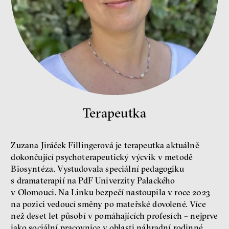
Nová pravidla
Jakub Rákosník
Ondřej Slačálek
Miroslav Palanský
Lucie Trlifajová
Kateřina Smejkalová
nerovnost
ekonomika
Terapeutka
Fotogalerie IF 2025
Zuzana Jiráček Fillingerová je terapeutka aktuálně
dokončující psychoterapeutický výcvik v metodě
Biosyntéza. Vystudovala speciální pedagogiku
s dramaterapií na PdF Univerzity Palackého
v Olomouci. Na Linku bezpečí nastoupila v roce 2023
na pozici vedoucí směny po mateřské dovolené. Více
než deset let působí v pomáhajících profesích – nejprve
jako sociální pracovnice v oblasti náhradní rodinné
Patricia Churchland