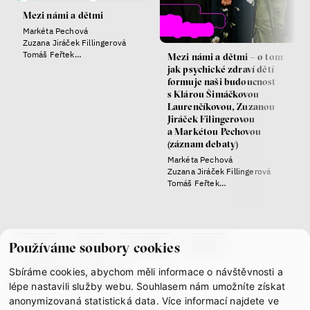
láska
technologie
Mezi námi a dětmi
Markéta Pechová
Zuzana Jiráček Fillingerová
Nová pravidla – o světě
Tomáš Feřtek
Mezi námi a dětmi – o tom
pro jedno procento
Klára Šimáčková Laurenčíková
jak psychické zdraví dětí
s Ondřejem Slačálkem,
formuje naši budoucnost
Miroslavem Palanským,
s Klárou Šimáčkovou
Lucií Trlifajovou
Laurenčíkovou, Zuzanou
a Jakubem Rákosníkem
Jiráček Filingerovou
Jakub Rákosník
a Markétou Pechovou
(záznam debaty)
Ondřej Slačálek
Miroslav Palanský
Markéta Pechová
Zuzana Jiráček Fillingerová
Lucie Trlifajová
Tomáš Feřtek
Kateřina Smejkalová
Klára Šimáčková Laurenčíková
Jsem radikál – Kdo je víc?
co je if
tým
kontakty
press
Používáme soubory cookies
Miloš Gregor
Sbíráme cookies, abychom měli informace o návštěvnosti a
partnerství
gdpr
Jan Charvát
lépe nastavili služby webu. Souhlasem nám umožníte získat
Matouš Hrdina
anonymizovaná statistická data. Více informací najdete ve
radikalizace
média