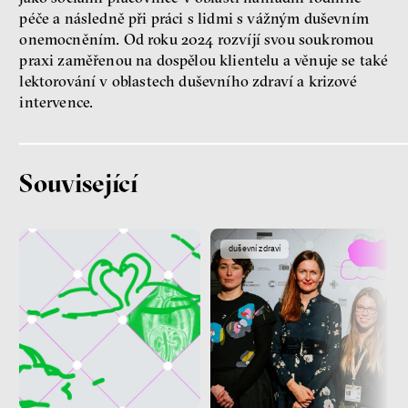
péče a následně při práci s lidmi s vážným duševním
Filozofka
onemocněním. Od roku 2024 rozvíjí svou soukromou
praxi zaměřenou na dospělou klientelu a věnuje se také
lektorování v oblastech duševního zdraví a krizové
intervence.
Související
Seznamky, skinnyTok a nový
konzervatismus: mapa
současných vztahů a online
duševní zdraví
seznamek
Terézia Ferjančeková, Petr
Bittner
rozhovor