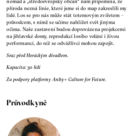
nomád a „středoevropský občan“ nám připomíná, že
pravidla
příroda nezná linie, které jsme si do map zakreslili my
Jeffrey A. Winters
lidé. Los se pro nás může stát totemovým zvířetem –
Petr Bittner
průvodcem, s nímž se učíme nahlížet svět jinýma
očima. Naše zastavení budou doprovázena projekcemi
na jihlavské domy, reprodukcí losího volání i živou
performancí, do níž se odvážlivci mohou zapojit.
Sraz před Horáckým divadlem.
peníze
demokracie
Kapacita: 30 lidí
Nová pravidla
Za podpory platformy Archy+ Culture for Future.
Jakub Rákosník
Ondřej Slačálek
Miroslav Palanský
Lucie Trlifajová
Průvodkyně
Kateřina Smejkalová
nerovnost
ekonomika
Fotogalerie IF 2025