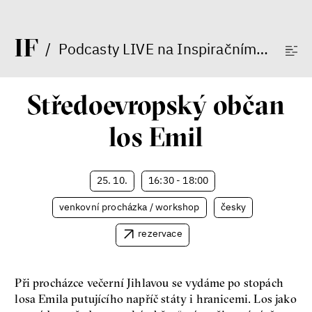
I
F
/
Podcasty LIVE na Inspiračním fóru
/
Nehrajeme o to, jaké peníze
budeme mít, ale čí budou, říká
Středoevropský občan
ekonom Palanský
Miroslav Palanský, Petr Bittner
los Emil
rozhovor
25. 10.
16:30 - 18:00
venkovní procházka / workshop
česky
rezervace
peníze
ekonomika
Demokracie v limitech.
Při procházce večerní Jihlavou se vydáme po stopách
Jeffrey Winters o tom, jak
losa Emila putujícího napříč státy i hranicemi. Los jako
majetek oligarchů určuje