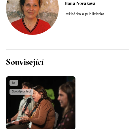
Hana Nováková
Režisérka a publicistka
Patricia Churchland
Související
Filozofka
les
životní prostředí
Seznamky, skinnyTok a nový
konzervatismus: mapa