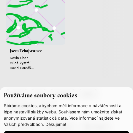
Závěrečná zpráva IF 2025
Jsem Tchajwanec
Kevin Chen
Miloš Vystrčil
David Gardáš
Jiří Pokorný
Bill McKibben
Dan Svátek
Táňa Dluhošová
Environmentalista, spisovatel,
publicista
co je if
tým
kontakty
press
Používáme soubory cookies
Sbíráme cookies, abychom měli informace o návštěvnosti a
partnerství
gdpr
lépe nastavili služby webu. Souhlasem nám umožníte získat
anonymizovaná statistická data. Více informací najdete ve
Vašich předvolbách. Děkujeme!
facebook
instagram
youtube