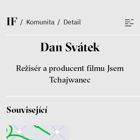
I
F
/
Komunita
/
Detail
Judith Butler
Filozof*ka a genderový*á
teoretik*čka
Dan Svátek
Režisér a producent filmu Jsem
Tchajwanec
Mezi námi a dětmi
Markéta Pechová
Zuzana Jiráček Fillingerová
Související
Tomáš Feřtek
Klára Šimáčková Laurenčíková
rodina
duševní zdraví
péče