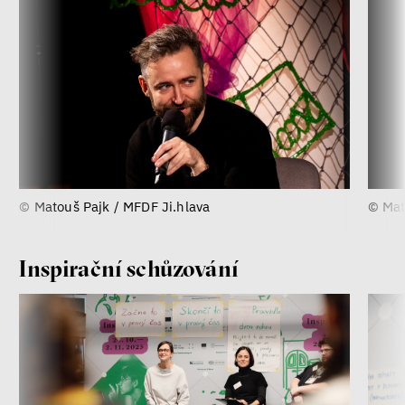
© Matouš Pajk / MFDF Ji.hlava
© Mat
Inspirační schůzování