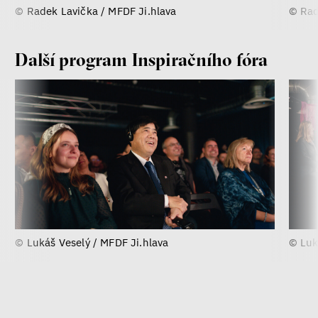
© Radek Lavička / MFDF Ji.hlava
© Rad
Další program Inspiračního fóra
© Lukáš Veselý / MFDF Ji.hlava
© Luk