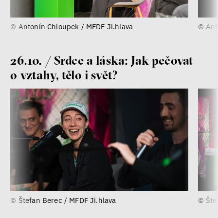
Lucie Trlifajová
Kateřina Smejkalová
© Antonín Chloupek / MFDF Ji.hlava
© Ant
Jsem radikál – Kdo je víc?
26.10. / Srdce a láska: Jak pečovat
Miloš Gregor
o vztahy, tělo i svět?
Jan Charvát
Matouš Hrdina
radikalizace
média
sociální sítě
Zobrazit více
© Štefan Berec / MFDF Ji.hlava
© Šte