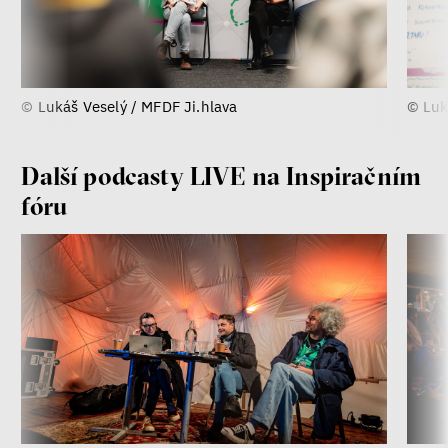
© Lukáš Veselý / MFDF Ji.hlava
© Luk
Další podcasty LIVE na Inspiračním
fóru