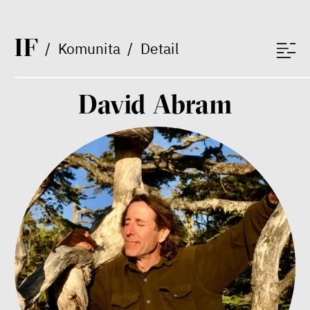
Miroslav Palanský, Petr Bittner
rozhovor
I
F
/
Komunita
/
Detail
David Abram
peníze
ekonomika
Demokracie v limitech.
Jeffrey Winters o tom, jak
majetek oligarchů určuje
pravidla
Jeffrey A. Winters
Petr Bittner