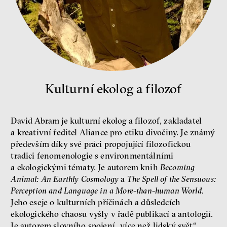
peníze
demokracie
Nová pravidla
Jakub Rákosník
Ondřej Slačálek
Miroslav Palanský
Lucie Trlifajová
Kulturní ekolog a filozof
Kateřina Smejkalová
nerovnost
ekonomika
David Abram je kulturní ekolog a filozof, zakladatel
a kreativní ředitel Aliance pro etiku divočiny. Je známý
Fotogalerie IF 2025
především díky své práci propojující filozofickou
tradici fenomenologie s environmentálními
a ekologickými tématy. Je autorem knih
Becoming
Animal: An Earthly Cosmology
a
The Spell of the Sensuous:
Perception and Language in a More-than-human World
.
Jeho eseje o kulturních příčinách a důsledcích
ekologického chaosu vyšly v řadě publikací a antologií.
Je autorem slovního spojení „více než lidský svět“,