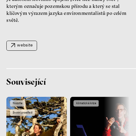
kterým označuje pozemskou přírodu a který se stal
Patricia Churchland
klíčovým výrazem jazyka environmentalistů po celém
světě.
Filozofka
website
Související
Seznamky, skinnyTok a nový
konzervatismus: mapa
současných vztahů a online
seznamek
filozofie
klimatická krize
Terézia Ferjančeková, Petr
Bittner
životní prostředí
rozhovor