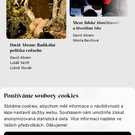
láska
technologie
Meze lidské živočišnosti
a živočišné říše
Nová pravidla – o světě
David Abram
pro jedno procento
Nikola Benčová
s Ondřejem Slačálkem,
David Abram: Radikální
politika vzduchu
Miroslavem Palanským,
Lucií Trlifajovou
David Abram
Lukáš Senft
a Jakubem Rákosníkem
Ľuboš Slovák
Jakub Rákosník
Ondřej Slačálek
Miroslav Palanský
Lucie Trlifajová
co je if
tým
kontakty
press
Používáme soubory cookies
Kateřina Smejkalová
Sbíráme cookies, abychom měli informace o návštěvnosti a
partnerství
gdpr
lépe nastavili služby webu. Souhlasem nám umožníte získat
anonymizovaná statistická data. Více informací najdete ve
Jsem radikál – Kdo je víc?
Vašich předvolbách. Děkujeme!
Miloš Gregor
facebook
instagram
youtube
Jan Charvát