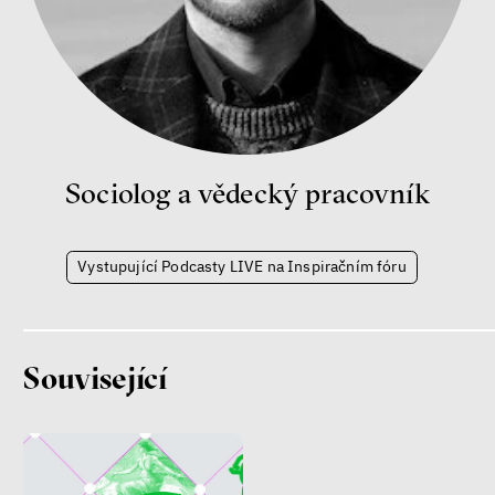
Nehrajeme o to, jaké peníze
budeme mít, ale čí budou, říká
ekonom Palanský
Miroslav Palanský, Petr Bittner
rozhovor
Sociolog a vědecký pracovník
peníze
ekonomika
Vystupující Podcasty LIVE na Inspiračním fóru
Demokracie v limitech.
Jeffrey Winters o tom, jak
majetek oligarchů určuje
Související
pravidla
Jeffrey A. Winters
Petr Bittner