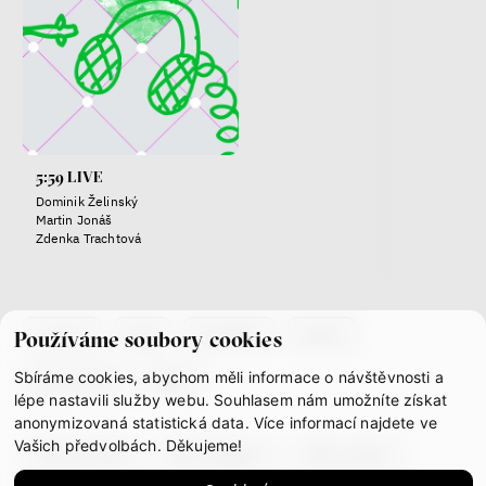
peníze
demokracie
Nová pravidla
Jakub Rákosník
5:59 LIVE
Ondřej Slačálek
Dominik Želinský
Miroslav Palanský
Martin Jonáš
Lucie Trlifajová
Zdenka Trachtová
Kateřina Smejkalová
nerovnost
ekonomika
co je if
tým
kontakty
press
Používáme soubory cookies
Fotogalerie IF 2025
Sbíráme cookies, abychom měli informace o návštěvnosti a
partnerství
gdpr
lépe nastavili služby webu. Souhlasem nám umožníte získat
anonymizovaná statistická data. Více informací najdete ve
Vašich předvolbách. Děkujeme!
facebook
instagram
youtube