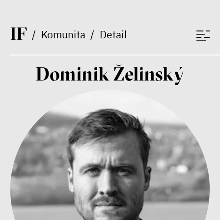
I
F
/
Komunita
/
Detail
Dominik Želinský
Bill McKibben
Environmentalista, spisovatel,
publicista