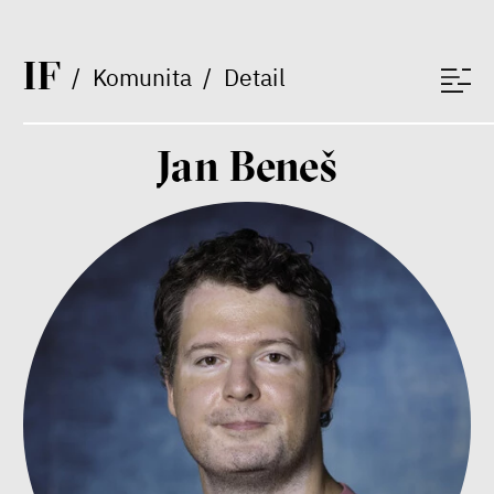
Zuzana Jiráček Fillingerová
Tomáš Feřtek
I
F
Klára Šimáčková Laurenčíková
/
Komunita
/
Detail
duševní zdraví
rodina
péče
Jan Beneš
Závěrečná zpráva IF 2025
Bill McKibben
Environmentalista, spisovatel,
publicista