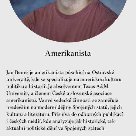
Nehrajeme o to, jaké peníze
Amerikanista
budeme mít, ale čí budou, říká
ekonom Palanský
Miroslav Palanský, Petr Bittner
Jan Beneš je amerikanista působící na Ostravské
rozhovor
univerzitě, kde se specializuje na americkou kulturu,
politiku a historii. Je absolventem Texas A&M
University a členem České a slovenské asociace
amerikanistů. Ve své vědecké činnosti se zaměřuje
především na moderní dějiny Spojených států, jejich
kulturu a literaturu. Přispívá do odborných publikací
peníze
ekonomika
i českých médií, kde analyzuje jak historické, tak
aktuální politické dění ve Spojených státech.