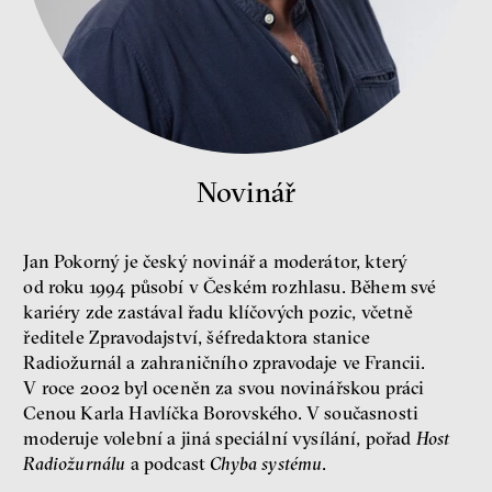
Nehrajeme o to, jaké peníze
Novinář
budeme mít, ale čí budou, říká
ekonom Palanský
Miroslav Palanský, Petr Bittner
Jan Pokorný je český novinář a moderátor, který
rozhovor
od roku 1994 působí v Českém rozhlasu. Během své
kariéry zde zastával řadu klíčových pozic, včetně
ředitele Zpravodajství, šéfredaktora stanice
Radiožurnál a zahraničního zpravodaje ve Francii.
V roce 2002 byl oceněn za svou novinářskou práci
Cenou Karla Havlíčka Borovského. V současnosti
peníze
ekonomika
moderuje volební a jiná speciální vysílání, pořad
Host
Radiožurnálu
a podcast
Chyba systému
.