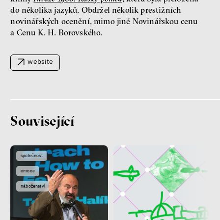
do několika jazyků. Obdržel několik prestižních
novinářských ocenění, mimo jiné Novinářskou cenu
a Cenu K. H. Borovského.
Patricia Churchland
website
Filozofka
Související
společnost
Seznamky, skinnyTok a nový
emoce
konzervatismus: mapa
současných vztahů a online
náboženství
seznamek
Terézia Ferjančeková, Petr
Bittner