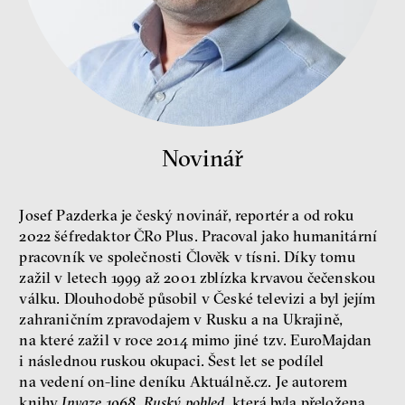
peníze
demokracie
Nová pravidla
Novinář
Jakub Rákosník
Ondřej Slačálek
Miroslav Palanský
Lucie Trlifajová
Josef Pazderka je český novinář, reportér a od roku
Kateřina Smejkalová
2022 šéfredaktor ČRo Plus. Pracoval jako humanitární
nerovnost
ekonomika
pracovník ve společnosti Člověk v tísni. Díky tomu
zažil v letech 1999 až 2001 zblízka krvavou čečenskou
Fotogalerie IF 2025
válku. Dlouhodobě působil v České televizi a byl jejím
zahraničním zpravodajem v Rusku a na Ukrajině,
na které zažil v roce 2014 mimo jiné tzv. EuroMajdan
i následnou ruskou okupaci. Šest let se podílel
na vedení on-line deníku Aktuálně.cz. Je autorem
knihy
Invaze 1968. Ruský pohled
, která byla přeložena