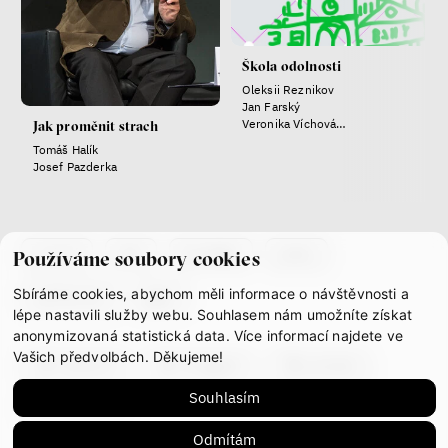
rozhovor
Škola odolnosti
Oleksii Reznikov
Jan Farský
láska
technologie
Veronika Víchová
Jak proměnit strach
Josef Pazderka
Tomáš Halík
Josef Pazderka
Nová pravidla – o světě
pro jedno procento
s Ondřejem Slačálkem,
Miroslavem Palanským,
Lucií Trlifajovou
co je if
tým
kontakty
press
Používáme soubory cookies
a Jakubem Rákosníkem
Sbíráme cookies, abychom měli informace o návštěvnosti a
partnerství
gdpr
Jakub Rákosník
lépe nastavili služby webu. Souhlasem nám umožníte získat
Ondřej Slačálek
anonymizovaná statistická data. Více informací najdete ve
Miroslav Palanský
Vašich předvolbách. Děkujeme!
Lucie Trlifajová
facebook
instagram
youtube
Kateřina Smejkalová
Souhlasím
mastodon
Odmítám