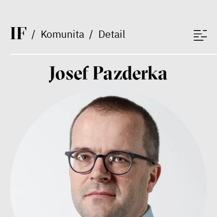
Nehrajeme o to, jaké peníze
budeme mít, ale čí budou, říká
ekonom Palanský
I
F
/
Komunita
/
Detail
Miroslav Palanský, Petr Bittner
rozhovor
Josef Pazderka
peníze
ekonomika
Demokracie v limitech.
Jeffrey Winters o tom, jak
majetek oligarchů určuje
pravidla
Jeffrey A. Winters
Petr Bittner