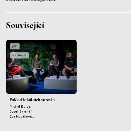
Lucie Trlifajová
Kateřina Smejkalová
nerovnost
ekonomika
Související
Fotogalerie IF 2025
jídlo
udržitelnost
Poklad lokálních surovin
Patricia Churchland
Michal Burda
Filozofka
Josef Sklenář
Eva Nováková
Petra Tajovský Pospěchová