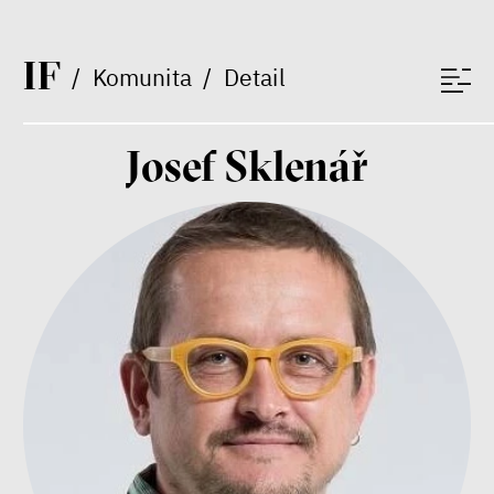
Bill McKibben
Environmentalista, spisovatel,
I
F
/
Komunita
/
Detail
publicista
Josef Sklenář
Nehrajeme o to, jaké peníze
budeme mít, ale čí budou, říká
ekonom Palanský
Miroslav Palanský, Petr Bittner
rozhovor