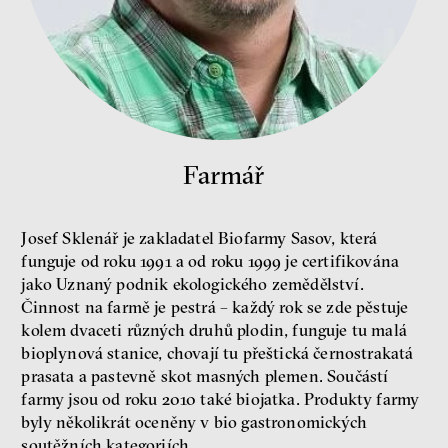
peníze
ekonomika
Demokracie v limitech.
Jeffrey Winters o tom, jak
majetek oligarchů určuje
pravidla
Farmář
Jeffrey A. Winters
Petr Bittner
Josef Sklenář je zakladatel Biofarmy Sasov, která
funguje od roku 1991 a od roku 1999 je certifikována
jako Uznaný podnik ekologického zemědělství.
Činnost na farmě je pestrá – každý rok se zde pěstuje
peníze
demokracie
kolem dvaceti různých druhů plodin, funguje tu malá
bioplynová stanice, chovají tu přeštická černostrakatá
prasata a pastevně skot masných plemen. Součástí
Nová pravidla
farmy jsou od roku 2010 také biojatka. Produkty farmy
Jakub Rákosník
byly několikrát oceněny v bio gastronomických
Ondřej Slačálek
soutěžních kategoriích.
Miroslav Palanský