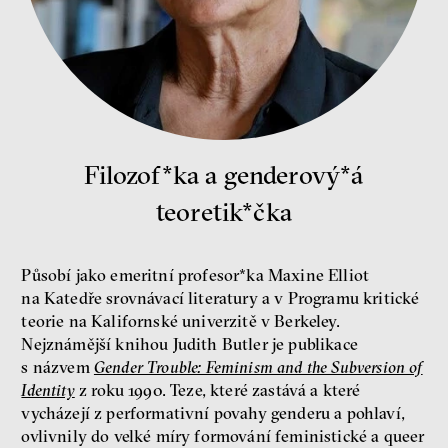
nerovnost
ekonomika
Fotogalerie IF 2025
Filozof*ka a genderový*á
teoretik*čka
Působí jako emeritní profesor*ka Maxine Elliot
Patricia Churchland
na Katedře srovnávací literatury a v Programu kritické
teorie na Kalifornské univerzitě v Berkeley.
Filozofka
Nejznámější knihou Judith Butler je publikace
s názvem
Gender Trouble: Feminism and the Subversion of
Identity
z roku 1990. Teze, které zastává a které
vycházejí z performativní povahy genderu a pohlaví,
ovlivnily do velké míry formování feministické a queer