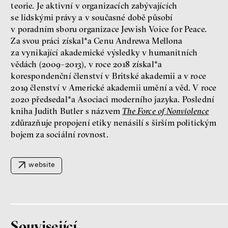
teorie. Je aktivní v organizacích zabývajících
se lidskými právy a v současné době působí
v poradním sboru organizace Jewish Voice for Peace.
Seznamky, skinnyTok a nový
Za svou práci získal*a Cenu Andrewa Mellona
konzervatismus: mapa
za vynikající akademické výsledky v humanitních
současných vztahů a online
vědách (2009–2013), v roce 2018 získal*a
seznamek
korespondenční členství v Britské akademii a v roce
Terézia Ferjančeková, Petr
2019 členství v Americké akademii umění a věd. V roce
Bittner
2020 předsedal*a Asociaci moderního jazyka. Poslední
rozhovor
kniha Judith Butler s názvem
The Force of Nonviolence
zdůrazňuje propojení etiky nenásilí s širším politickým
bojem za sociální rovnost.
láska
technologie
website
Nová pravidla – o světě
pro jedno procento
s Ondřejem Slačálkem,
Miroslavem Palanským,
Související
Lucií Trlifajovou